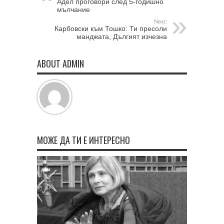
Адел проговори след 5-годишно
мълчание
Next:
Карбовски към Тошко: Ти пресоли
манджата, Дългият изчезна
ABOUT ADMIN
МОЖЕ ДА ТИ Е ИНТЕРЕСНО