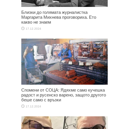
Близки до голямата журналистка
Маргарита Михнева проговориха. Ето
какво не знаем
17.12.2024
Спомени от СОЦА: Ядяхме само кучешка
радост и русенско варено, защото другото
беше само с връзки
17.12.2024