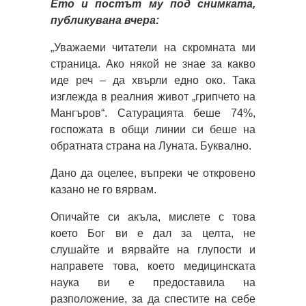
Ето и постът му под снимката,
публикувана вчера:
„Уважаеми читатели на скромната ми
страница. Ако някой не знае за какво
иде реч – да хвърли едно око. Така
изглежда в реалния живот „грипчето на
Мангъров“. Сатурацията беше 74%,
госпожата в общи линии си беше на
обратната страна на Луната. Буквално.
Дано да оцелее, въпреки че откровено
казано не го вярвам.
Опичайте си акъла, мислете с това
което Бог ви е дал за целта, не
слушайте и вярвайте на глупости и
направете това, което медицинската
наука ви е предоставила на
разположение, за да спестите на себе