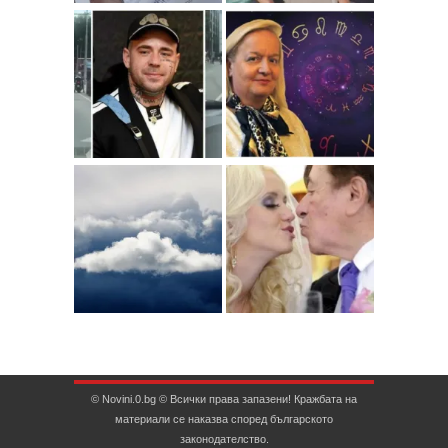
© Novini.0.bg © Всички права запазени! Кражбата на
материали се наказва според българското
законодателство.