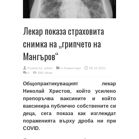
Лекар показа страховита
снимка на „грипчето на
Мангъров“
Posted by:
admin
in
Коментари
09.10.2021
0
398 Views
Общопрактикуващият лекар
Николай Христов, който усилено
препоръчва ваксините и който
ваксинира публично собствените си
деца, сега показа как изглеждат
пораженията върху дроба ни при
COVID.