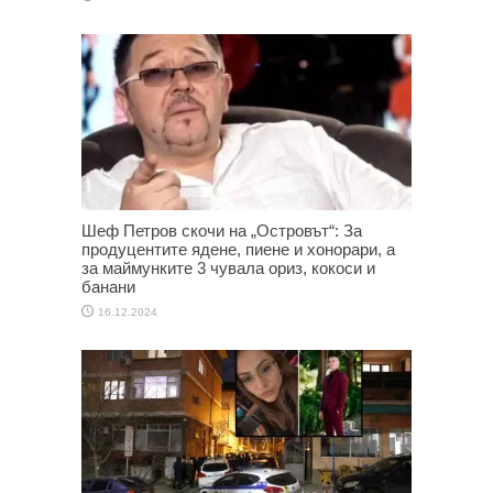
Шеф Петров скочи на „Островът“: За
продуцентите ядене, пиене и хонорари, а
за маймунките 3 чувала ориз, кокоси и
банани
16.12.2024