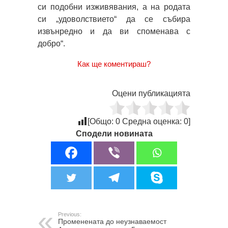
си подобни изживявания, а на родата
си „удоволствието“ да се събира
извънредно и да ви споменава с
добро“.
Как ще коментираш?
Оцени публикацията
[Общо:
0
Средна оценка:
0
]
Сподели новината
Previous:
Променената до неузнаваемост