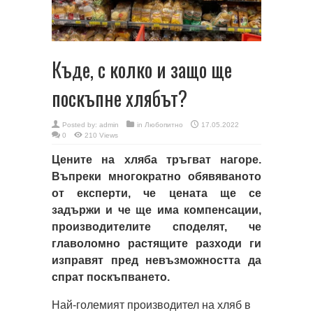
Къде, с колко и защо ще
поскъпне хлябът?
Posted by:
admin
in
Любопитно
17.05.2022
0
210 Views
Цените на хляба тръгват нагоре.
Въпреки многократно обявяваното
от експерти, че цената ще се
задържи и че ще има компенсации,
производителите споделят, че
главоломно растящите разходи ги
изправят пред невъзможността да
спрат поскъпването.
Най-големият производител на хляб в