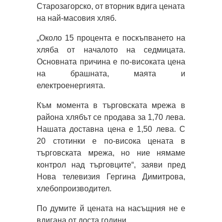
Старозагорско, от вторник вдига цената
на най-масовия хляб.
„Около 15 процента е поскъпването на
хляба от началото на седмицата.
Основната причина е по-високата цена
на брашната, маята и
електроенергията.
Към момента в търговската мрежа в
района хлябът се продава за 1,70 лева.
Нашата доставна цена е 1,50 лева. С
20 стотинки е по-висока цената в
търговската мрежа, но ние нямаме
контрол над търговците“, заяви пред
Нова телевизия Гергина Димитрова,
хлебопроизводител.
По думите й цената на насъщния не е
вдигана от доста години.