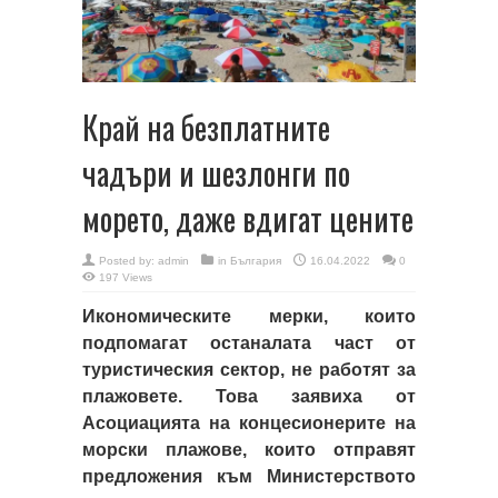
Край на безплатните
чадъри и шезлонги по
морето, даже вдигат цените
Posted by:
admin
in
България
16.04.2022
0
197 Views
Икономическите мерки, които
подпомагат останалата част от
туристическия сектор, не работят за
плажовете. Това заявиха от
Асоциацията на концесионерите на
морски плажове, които отправят
предложения към Министерството