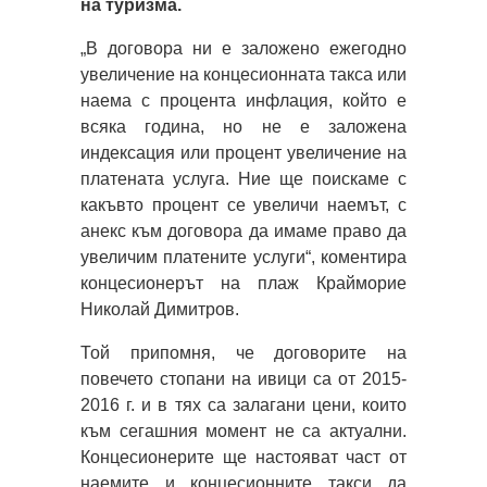
на туризма.
„В договора ни е заложено ежегодно
увеличение на концесионната такса или
наема с процента инфлация, който е
всяка година, но не е заложена
индексация или процент увеличение на
платената услуга. Ние ще поискаме с
какъвто процент се увеличи наемът, с
анекс към договора да имаме право да
увеличим платените услуги“, коментира
концесионерът на плаж Крайморие
Николай Димитров.
Той припомня, че договорите на
повечето стопани на ивици са от 2015-
2016 г. и в тях са залагани цени, които
към сегашния момент не са актуални.
Концесионерите ще настояват част от
наемите и концесионните такси да