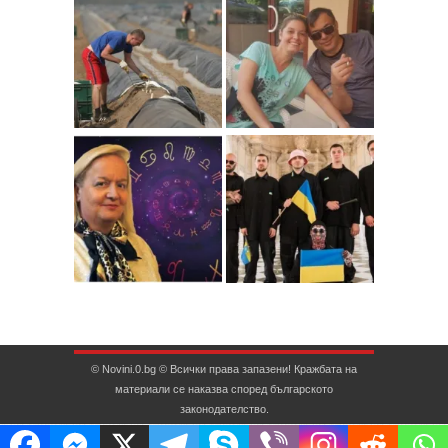
© Novini.0.bg © Всички права запазени! Кражбата на
материали се наказва според българското
законодателство.