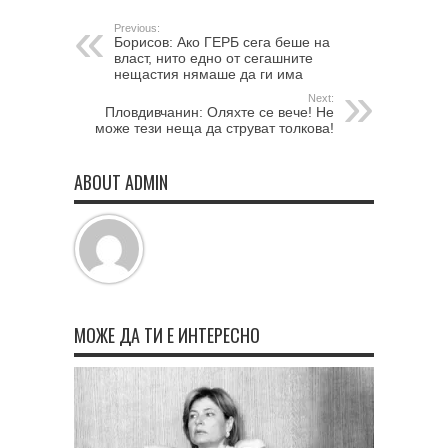
Previous:
Борисов: Ако ГЕРБ сега беше на
власт, нито едно от сегашните
нещастия нямаше да ги има
Next:
Пловдивчанин: Оляхте се вече! Не
може тези неща да струват толкова!
ABOUT ADMIN
МОЖЕ ДА ТИ Е ИНТЕРЕСНО