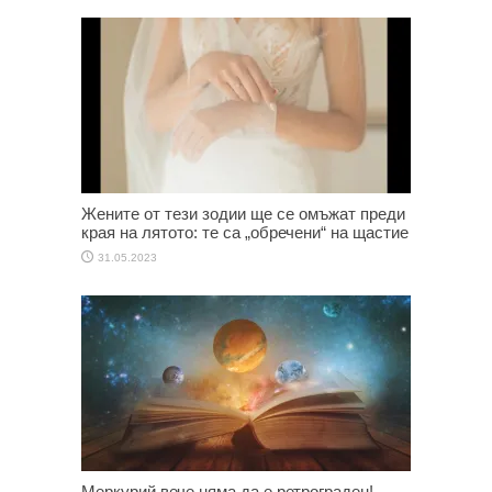
Жените от тези зодии ще се омъжат преди
края на лятото: те са „обречени“ на щастие
31.05.2023
Меркурий вече няма да е ретрограден!