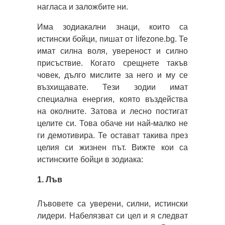
нагласа и заложбите ни.
Има зодиакални знаци, които са
истински бойци, пишат от lifezone.bg. Те
имат силна воля, увереност и силно
присъствие. Когато срещнете такъв
човек, дълго мислите за него и му се
възхищавате. Тези зодии имат
специална енергия, която въздейства
на околните. Затова и лесно постигат
целите си. Това обаче ни най-малко не
ги демотивира. Те остават такива през
целия си жизнен път. Вижте кои са
истинските бойци в зодиака:
1. Лъв
Лъвовете са уверени, силни, истински
лидери. Набелязват си цел и я следват