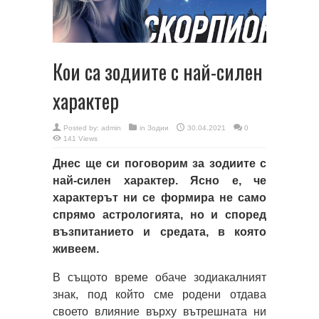
Кои са зодиите с най-силен
характер
Posted by:
admin
in
Зодии
30.04.2021
0
141 Views
Днес ще си поговорим за зодиите с
най-силен характер. Ясно е, че
характерът ни се формира не само
спрямо астрологията, но и според
възпитанието и средата, в която
живеем.
В същото време обаче зодиакалният
знак, под който сме родени отдава
своето влияние върху вътрешната ни