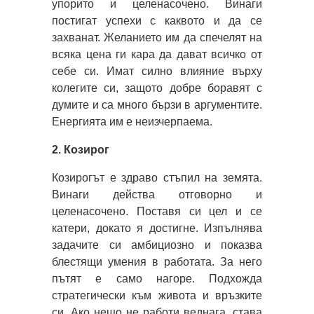
упорито и целенасочено. Винаги
постигат успехи с каквото и да се
захванат. Желанието им да спечелят на
всяка цена ги кара да дават всичко от
себе си. Имат силно влияние върху
колегите си, защото добре боравят с
думите и са много бързи в аргументите.
Енергията им е неизчерпаема.
2. Козирог
Козирогът е здраво стъпил на земята.
Винаги действа отговорно и
целенасочено. Поставя си цел и се
катери, докато я достигне. Изпълнява
задачите си амбициозно и показва
блестящи умения в работата. За него
пътят е само нагоре. Подхожда
стратегически към живота и връзките
си. Ако нещо не работи веднага, става