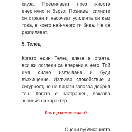
кауза. Преминават през живота
енергично и бързо. Познават силните
си страни и насочват усилията си към
това, в което най-много ги бива. Не се
разпиляват.
5. Телец
Когато един Телец влезе в стаята,
всички погледи са вперени в него. Той
има силно излъчване и буди
възхищение. Излъчва спокойствие и
сигурност, но не винаги запазва добрия
тон. Когато е застрашен, показва
знойния си характер.
Как ще коментираш?
Оцени публикацията