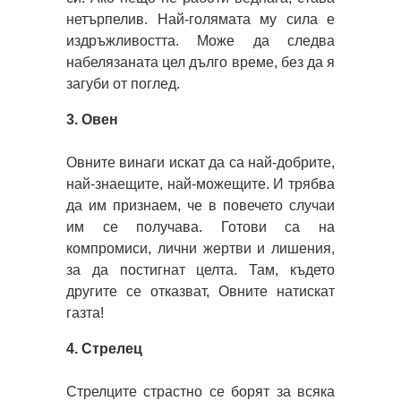
нетърпелив. Най-голямата му сила е
издръжливостта. Може да следва
набелязаната цел дълго време, без да я
загуби от поглед.
3. Овен
Овните винаги искат да са най-добрите,
най-знаещите, най-можещите. И трябва
да им признаем, че в повечето случаи
им се получава. Готови са на
компромиси, лични жертви и лишения,
за да постигнат целта. Там, където
другите се отказват, Овните натискат
газта!
4. Стрелец
Стрелците страстно се борят за всяка