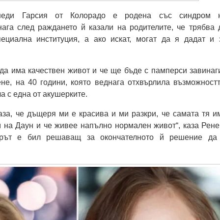
неди Гарсия от Колорадо е родена със синдром 
нага след раждането й казали на родителите, че трябва 
ециална институция, а ако искат, могат да я дадат и 
 да има качествен живот и че ще бъде с памперси завинаги
не, на 40 години, която веднага отхвърлила възможностт
а с една от акушерките.
аза, че дъщеря ми е красива и ми разкри, че самата тя и
 на Даун и че живее напълно нормален живот“, каза Рене
орът е бил решаващ за окончателното й решение да