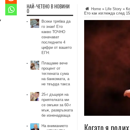
НАЙ-ЧЕТЕНО В НОВИНИ
Home
»
Life Story
»
Ко
0
Ето как изглежда след 15
Всеки трябва да
го знае! Ето
какво ТОЧНО
означават
последните 4
цифри от вашето
ЕГН:
Плащаме вече
процент от
теглената сума
на банкомата, а
не твърда такса
25-г дъщеря на
приятелката ми
се омъжи за 60-г
мъж, развръзката
бе изненадваща
Когато я родих
На вниманието