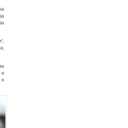
на
да
за
“,
а,
ма
 и
 я