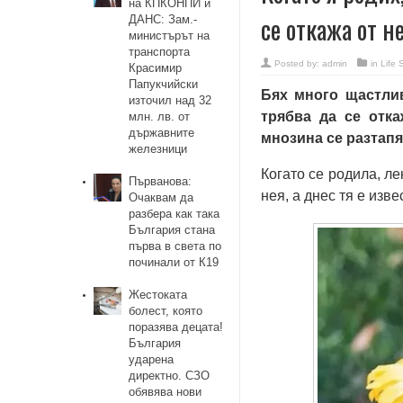
на КПКОНПИ и
се откажа от н
ДАНС: Зам.-
министърът на
транспорта
Posted by:
admin
in
Life 
Красимир
Папукчийски
Бях много щастлив
източил над 32
трябва да се отка
млн. лв. от
държавните
мнозина се разтапят
железници
Когато се родила, л
Първанова:
нея, а днес тя е изв
Очаквам да
разбера как така
България стана
първа в света по
починали от К19
Жестоката
болест, която
поразява децата!
България
ударена
директно. СЗО
обявява нови