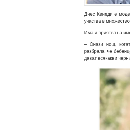
Днес Кенеди е моде
участва в множество
Има и приятел на им
– Онази нощ, кога
разбрала, че бебенц
дават всякакви черни