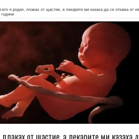
гато я родих, плаках от щастие, а лекарите ми казаха да се откажа от не
 години
, плаках от щастие, а лекарите ми казаха 