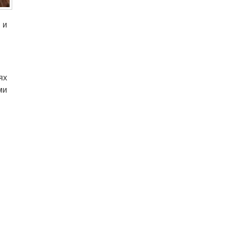
 и
ях
ми