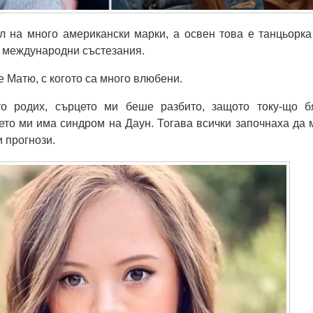
л на много американски марки, а освен това е танцьорка
 международни състезания.
е Матю, с когото са много влюбени.
то родих, сърцето ми беше разбито, защото току-що б
ето ми има синдром на Даун. Тогава всички започнаха да 
 прогнози.