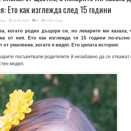
ея: Ето как изглежда след 15 години
Story
30.05.2023
0
2,662 Views
а, когато родих дъщеря си, но лекарите ми казаха, 
жа от нея. Ето как изглежда тя 15 години по-късно
 от умиление, когато я видят. Ето цялата история:
екарите посъветвали родителите й незабавно да се откажат 
естен модел.