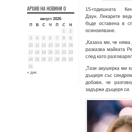
АРХИВ НА НОВИНИ 0
15-годишната Ке
Даун. Лекарите вед
август 2026
бъде оставена в сп
П
В
С
Ч
П
С
Н
осиновяване.
1
2
3
4
5
6
7
8
9
„Казаха ми, че няма
10
11
12
13
14
15
16
разказва майката Ре
17
18
19
20
21
22
23
след като разговарял
24
25
26
27
28
29
30
31
„Тази акушерка ми к
« дек.
дъщеря със синдром
добави, че разгов
задържи дъщеря си.