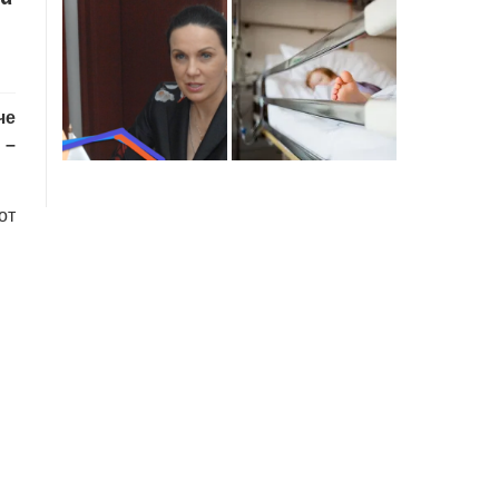
че
 –
от