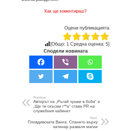
Как ще коментираш?
Оцени публикацията
[Общо:
1
Средна оценка:
5
]
Сподели новината
Previous:
Авторът на „Ръгай чушки в боба“ и
„Ще ти скъсам г**а“ става PR на
служебния кабинет
Next:
Пловдивската Ванга: Спането върху
катинар разваля магии