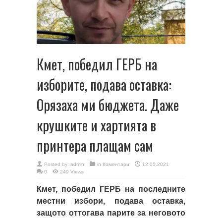
Кмет, победил ГЕРБ на
изборите, подава оставка:
Орязаха ми бюджета. Даже
крушките и хартията в
принтера плащам сам
Posted by:
admin
in
Коментари
12.05.2021
0
249 Views
Кмет, победил ГЕРБ на последните
местни избори, подава оставка,
защото оттогава парите за неговото