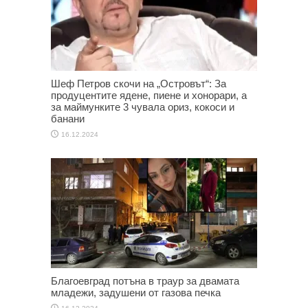
Шеф Петров скочи на „Островът“: За
продуцентите ядене, пиене и хонорари, а
за маймунките 3 чувала ориз, кокоси и
банани
16.12.2024
Благоевград потъна в траур за двамата
младежи, задушени от газова печка