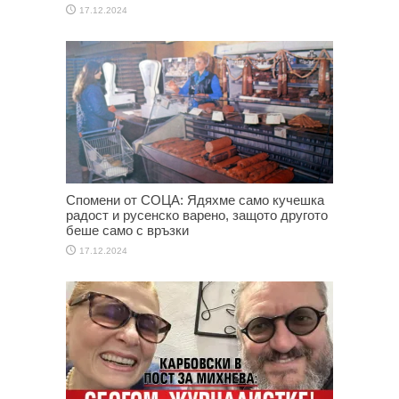
17.12.2024
Спомени от СОЦА: Ядяхме само кучешка
радост и русенско варено, защото другото
беше само с връзки
17.12.2024