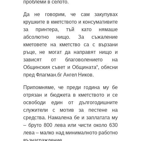
проблеми в селото.
Да не говорим, че сам закупувах
крушките в кметството и консумативите
за принтера, тъй като нямаше
абсолютно нищо. За съжаление
кметовете на кметство са с вързани
ръце, не могат да направят нищо и
зависят от благоволението на
Общинския съвет и Общината“, обясни
пред Флагман.бг Ангел Ников.
Припомняме, че преди година му бе
отрязан и бюджета в кметството и се
освободи един от дългогодишните
служители с мотив за пестене на
средства. Намалена бе и заплатата му
– бруто 800 лева или чисти около 630
лева – малко над минималното работно
възнаграждение.