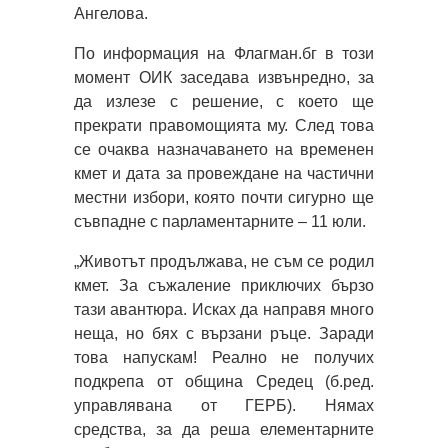
Ангелова.
По информация на Флагман.бг в този
момент ОИК заседава извънредно, за
да излезе с решение, с което ще
прекрати правомощията му. След това
се очаква назначаването на временен
кмет и дата за провеждане на частични
местни избори, която почти сигурно ще
съвпадне с парламентарните – 11 юли.
„Животът продължава, не съм се родил
кмет. За съжаление приключих бързо
тази авантюра. Исках да направя много
неща, но бях с вързани ръце. Заради
това напускам! Реално не получих
подкрепа от община Средец (б.ред.
управлявана от ГЕРБ). Нямах
средства, за да реша елементарните