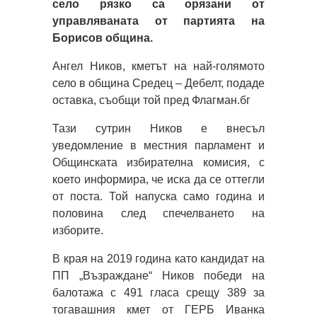
село рязко са орязани от
управляваната от партията на
Борисов община.
Ангел Ников, кметът на най-голямото
село в община Средец – Дебелт, подаде
оставка, съобщи той пред Флагман.бг
Тази сутрин Ников е внесъл
уведомление в местния парламент и
Общинската избирателна комисия, с
което информира, че иска да се оттегли
от поста. Той напуска само година и
половина след спечелването на
изборите.
В края на 2019 година като кандидат на
ПП „Възраждане“ Ников победи на
балотажа с 491 гласа срещу 389 за
тогавашния кмет от ГЕРБ Иванка