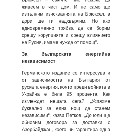
живеем в чист дом. И не само ще
изпълним изискванията на Брюксел, а
дори ще ги надхвърлим. Но ако
едновременно трябва да се борим
срещу корупцията и срещу влиянието
на Русия, имаме нужда от помощ“.
За българската енергийна
независимост
Германското издание се интересува и
от зависимостта на България от
руската енергия, която преди войната в
Украйна е била 95 процента. Как
изглеждат нещата сега? „Успяхме
буквално за една нощ да станем
независими“, казва Петков. „До юли ще
обновим договора за доставки с
Азербайджан, което ни гарантира една