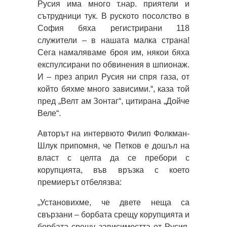
Русия има много т.нар. приятели и
сътрудници тук. В руското посолство в
София бяха регистрирани 118
служители – в нашата малка страна!
Сега намаляваме броя им, някои бяха
експулсирани по обвинения в шпионаж.
И – през април Русия ни спря газа, от
който бяхме много зависими.“, каза той
пред „Велт ам Зонтаг“, цитирана „Дойче
Веле“.
Авторът на интервюто Филип Фолкман-
Шлук припомня, че Петков е дошъл на
власт с целта да се пребори с
корупцията, във връзка с което
премиерът отбелязва:
„Установихме, че двете неща са
свързани – борбата срещу корупцията и
борбата срещу зависимостта от Русия.