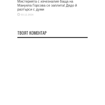
Мистерията с изчезналия баща на
Мануела Горсова се заплита! Дядо й
разтърси с думи
03.12.2024
ТВОЯТ КОМЕНТАР