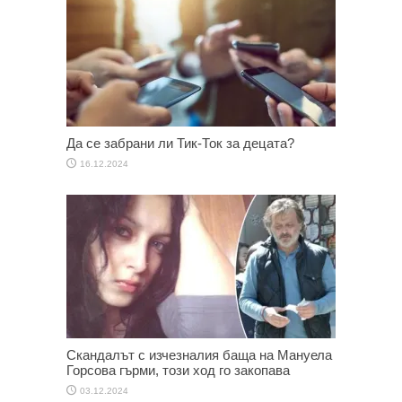
Да се забрани ли Тик-Ток за децата?
16.12.2024
Скандалът с изчезналия баща на Мануела
Горсова гърми, този ход го закопава
03.12.2024