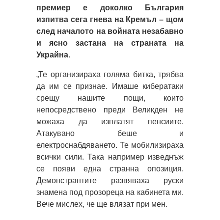
премиер е доколко България
изпитва сега гнева на Кремъл – щом
след началото на войната незабавно
и ясно застана на страната на
Украйна.
„Те организираха голяма битка, трябва
да им се признае. Имаше кибератаки
срещу нашите пощи, които
непосредствено преди Великден не
можаха да изплатят пенсиите.
Атакувано беше и
електроснабдяването. Те мобилизираха
всички сили. Така например изведнъж
се появи една странна опозиция.
Демонстрантите развяваха руски
знамена под прозореца на кабинета ми.
Вече мислех, че ще влязат при мен.