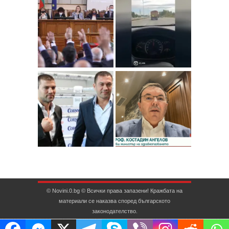
© Novini.0.bg © Всички права запазени! Кражбата на
материали се наказва според българското
законодателство.