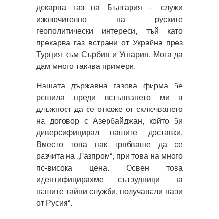
докарва газ на България – служи
изключително на руските
геополитически интереси, тъй като
прекарва газ встрани от Украйна през
Турция към Сърбия и Унгария. Мога да
дам много такива примери.
Нашата държавна газова фирма бе
решила преди встъпването ми в
длъжност да се откаже от сключването
на договор с Азербайджан, който би
диверсифицирал нашите доставки.
Вместо това пак трябваше да се
разчита на „Газпром“, при това на много
по-висока цена. Освен това
идентифицирахме сътрудници на
нашите тайни служби, получавали пари
от Русия“.