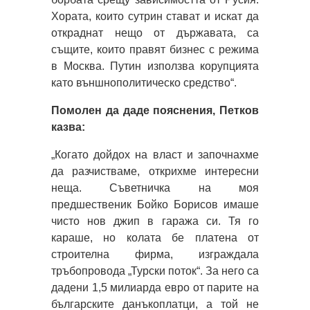
Хората, които сутрин стават и искат да
откраднат нещо от държавата, са
същите, които правят бизнес с режима
в Москва. Путин използва корупцията
като външнополитическо средство“.
Помолен да даде пояснения, Петков
казва:
„Когато дойдох на власт и започнахме
да разчистваме, открихме интересни
неща. Съветничка на моя
предшественик Бойко Борисов имаше
чисто нов джип в гаража си. Тя го
караше, но колата бе платена от
строителна фирма, изграждала
тръбопровода „Турски поток“. За него са
дадени 1,5 милиарда евро от парите на
българските данъкоплатци, а той не