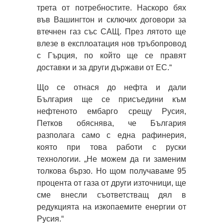
трета от потребностите. Наскоро бях
във Вашингтон и сключих договори за
втечнен газ със САЩ. През лятото ще
влезе в експлоатация нов тръбопровод
с Гърция, по който ще се правят
доставки и за други държави от ЕС.“
Що се отнася до нефта и дали
България ще се присъедини към
нефтеното ембарго срещу Русия,
Петков обяснява, че България
разполага само с една рафинерия,
която при това работи с руски
технологии. „Не можем да ги заменим
толкова бързо. Но щом получаваме 95
процента от газа от други източници, ще
сме внесли съответстващ дял в
редукцията на изкопаемите енергии от
Русия.“