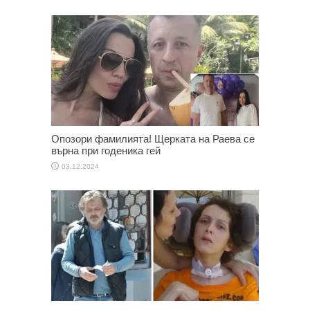
Опозори фамилията! Щерката на Раева се
върна при годеника гей
03.12.2024