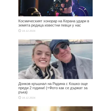
Космическият хонорар на Керана удари в
земята редица известни певци у нас
16.12.2024
Донков кръшнал на Радина с Кошко още
преди 2 години! (+Фото как се държат за
ръка)
16.12.2024