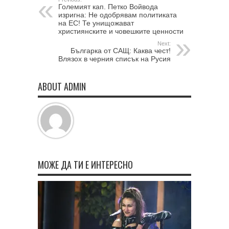
Големият кап. Петко Войвода
изригна: Не одобрявам политиката
на ЕС! Те унищожават
християнските и човешките ценности
Next:
Българка от САЩ: Каква чест!
Влязох в черния списък на Русия
ABOUT ADMIN
МОЖЕ ДА ТИ Е ИНТЕРЕСНО