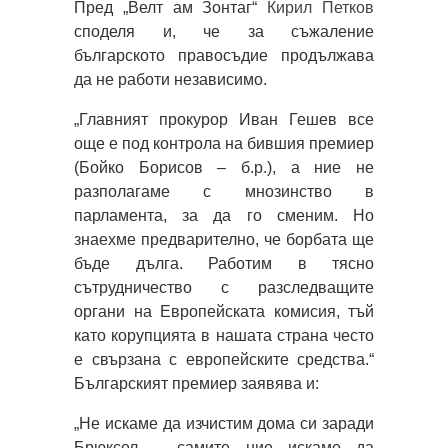
Пред „Велт ам Зонтаг“
Кирил Петков
споделя и, че за съжаление
българското правосъдие продължава
да не работи независимо.
„Главният прокурор Иван Гешев все
още е под контрола на бившия премиер
(Бойко Борисов – б.р.), а ние не
разполагаме с мнозинство в
парламента, за да го сменим. Но
знаехме предварително, че борбата ще
бъде дълга. Работим в тясно
сътрудничество с разследващите
органи на Европейската комисия, тъй
като корупцията в нашата страна често
е свързана с европейските средства.“
Българският премиер заявява и:
„Не искаме да изчистим дома си заради
Брюксел – самите ние искаме да