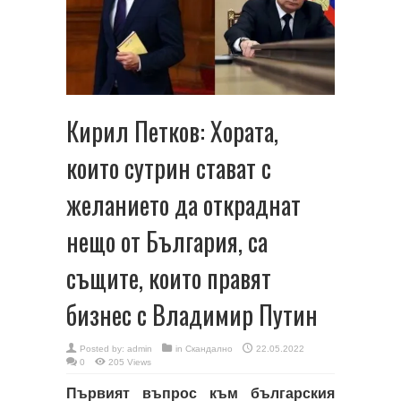
Кирил Петков: Хората,
които сутрин стават с
желанието да откраднат
нещо от България, са
същите, които правят
бизнес с Владимир Путин
Posted by:
admin
in
Скандално
22.05.2022
0
205 Views
Първият въпрос към българския