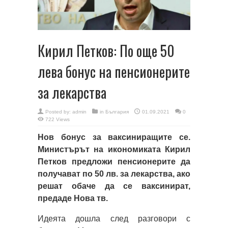
Кирил Петков: По още 50
лева бонус на пенсионерите
за лекарства
Posted by:
admin
in
България
01.09.2021
0
722 Views
Нов бонус за ваксиниращите се.
Министърът на икономиката Кирил
Петков предложи пенсионерите да
получават по 50 лв. за лекарства, ако
решат обаче да се ваксинират,
предаде Нова тв.
Идеята дошла след разговори с