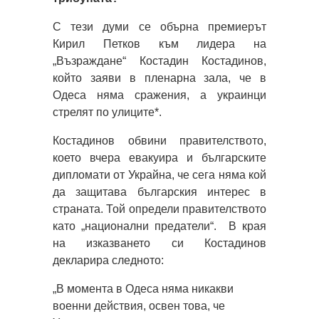
С тези думи се обърна премиерът
Кирил Петков към лидера на
„Възраждане“ Костадин Костадинов,
който заяви в пленарна зала, че в
Одеса няма сражения, а украинци
стрелят по улиците*.
Костадинов обвини правителството,
което вчера евакуира и българските
дипломати от Украйна, че сега няма кой
да защитава българския интерес в
страната. Той определи правителството
като „национални предатели“. В края
на изказването си Костадинов
декларира следното:
„В момента в Одеса няма никакви
военни действия, освен това, че