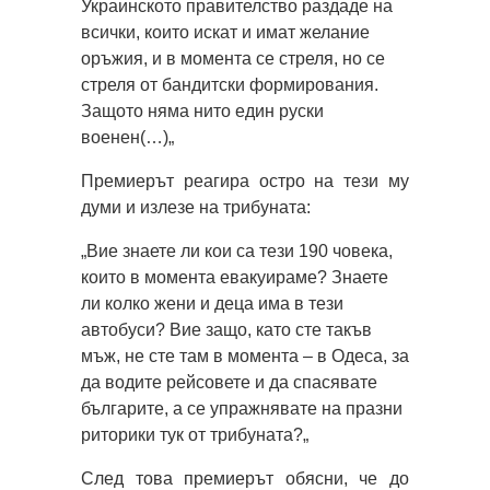
Украинското правителство раздаде на
всички, които искат и имат желание
оръжия, и в момента се стреля, но се
стреля от бандитски формирования.
Защото няма нито един руски
военен(…)„
Премиерът реагира остро на тези му
думи и излезе на трибуната:
„Вие знаете ли кои са тези 190 човека,
които в момента евакуираме? Знаете
ли колко жени и деца има в тези
автобуси? Вие защо, като сте такъв
мъж, не сте там в момента – в Одеса, за
да водите рейсовете и да спасявате
българите, а се упражнявате на празни
риторики тук от трибуната?„
След това премиерът обясни, че до