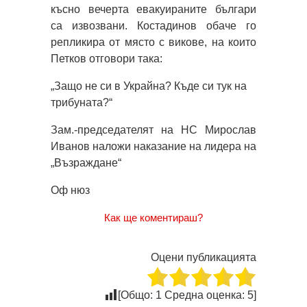
късно вечерта евакуираните българи
са извозвани. Костадинов обаче го
репликира от място с викове, на които
Петков отговори така:
„Защо не си в Украйна? Къде си тук на
трибуната?“
Зам.-председателят на НС Мирослав
Иванов наложи наказание на лидера на
„Възраждане“
Оф нюз
Как ще коментираш?
Оцени публикацията
[Общо:
1
Средна оценка:
5
]