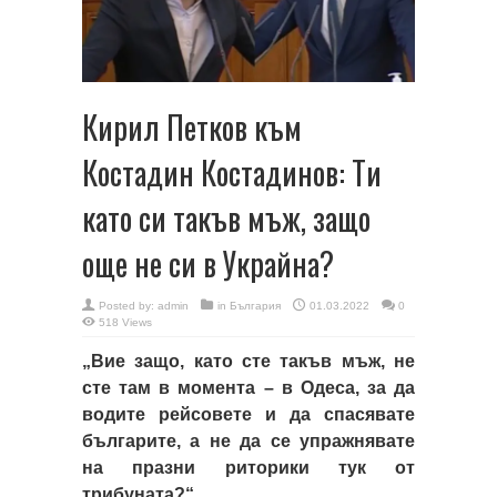
Кирил Петков към
Костадин Костадинов: Ти
като си такъв мъж, защо
още не си в Украйна?
Posted by:
admin
in
България
01.03.2022
0
518 Views
„Вие защо, като сте такъв мъж, не
сте там в момента – в Одеса, за да
водите рейсовете и да спасявате
българите, а не да се упражнявате
на празни риторики тук от
трибуната?“