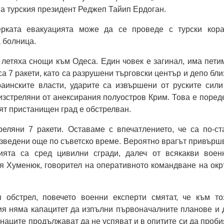
 турския президент Реджеп Тайип Ердоган.
рката евакуацията може да се проведе с турски кора
 болница.
 летяха снощи към Одеса. Един човек е загинал, има пети
а 7 ракети, като са разрушени търговски център и депо бли
раинските власти, ударите са извършени от руските сили
 изстреляни от анексирания полуостров Крим. Това е поред
ият пристанищен град е обстрелван.
реляни 7 ракети. Оставаме с впечатлението, че са по-ст
зведени още по съветско време. Вероятно врагът привърш
ията са сред цивилни сгради, далеч от всякакви воен
ия Хуменюк, говорител на оперативното командване на окр
 обстрел, повечето военни експерти смятат, че към то
ия няма капацитет да изпълни първоначалните планове и 
наците продължават да не успяват и в опитите си да проби