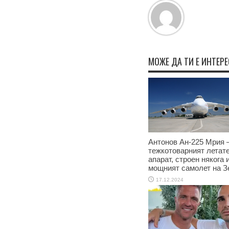
МОЖЕ ДА ТИ Е ИНТЕР
Антонов Ан-225 Мрия –
тежкотоварният летат
апарат, строен някога 
мощният самолет на З
17.12.2024