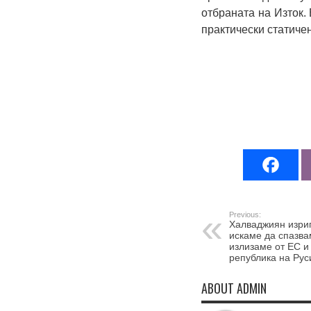
отбраната на Изток.
практически статиче
Previous:
Халваджиян изри
искаме да спазва
излизаме от ЕС и
република на Рус
ABOUT ADMIN