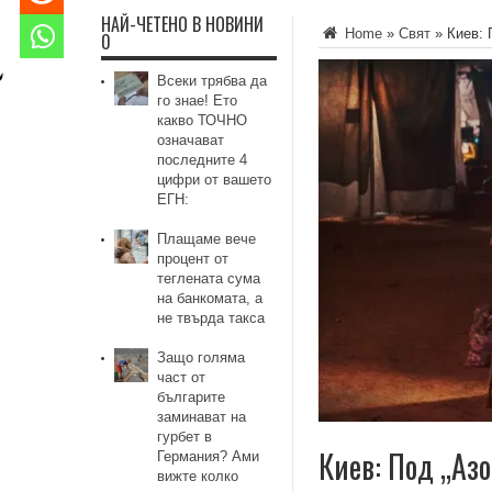
НАЙ-ЧЕТЕНО В НОВИНИ
Home
»
Свят
»
Киев: 
0
Всеки трябва да
го знае! Ето
какво ТОЧНО
означават
последните 4
цифри от вашето
ЕГН:
Плащаме вече
процент от
теглената сума
на банкомата, а
не твърда такса
Защо голяма
част от
българите
заминават на
гурбет в
Киев: Под „Аз
Германия? Ами
вижте колко