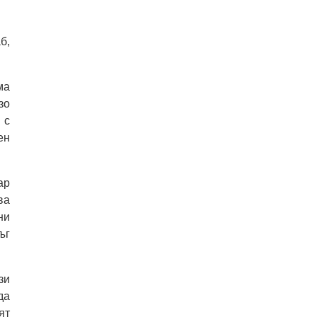
б,
ма
зо
 с
ен
ар
ва
ни
ъг
зи
да
ят