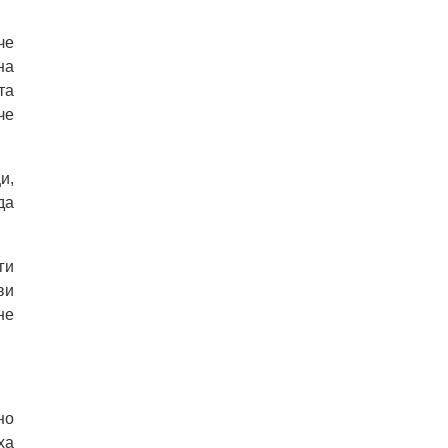
че
на
та
че
и,
да
ги
ви
не
но
ха