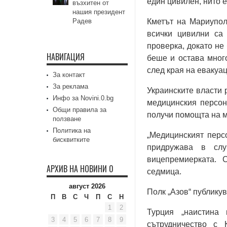
един цивилен, нито е
възхитен от
нашия президент
Радев
Кметът на Мариупол
всички цивилни са
проверка, докато не
НАВИГАЦИЯ
беше и остава много
след края на евакуац
За контакт
За реклама
Украинските власти 
Инфо за Novini.0.bg
медицинския персон
Общи правила за
получи помощта на м
ползване
Политика на
„Медицинският перс
бисквитките
придружава в слу
вицепремиерката.
АРХИВ НА НОВИНИ 0
седмица.
август 2026
Полк „Азов“ публикув
П
В
С
Ч
П
С
Н
1
2
Турция „наистина
3
4
5
6
7
8
9
сътрудничество с 