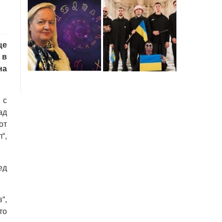
ще
 в
на
 с
ад
от
“,
ед
“,
то