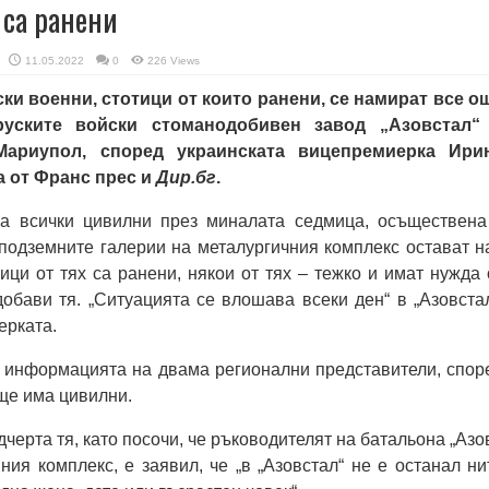
 са ранени
11.05.2022
0
226 Views
ки военни, стотици от които ранени, се намират все о
уските войски стоманодобивен завод „Азовстал“
Мариупол, според украинската вицепремиерка Ири
а от Франс прес и
Дир.бг
.
а всички цивилни през миналата седмица, осъществена
подземните галерии на металургичния комплекс остават н
ици от тях са ранени, някои от тях – тежко и имат нужда 
обави тя. „Ситуацията се влошава всеки ден“ в „Азовстал
ерката.
 информацията на двама регионални представители, спор
още има цивилни.
одчерта тя, като посочи, че ръководителят на батальона „Азов
ния комплекс, е заявил, че „в „Азовстал“ не е останал ни