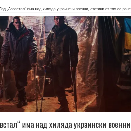
Под „Азовстал“ има над хиляда украински военни, стотици от тях са ран
овстал“ има над хиляда украински военни