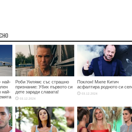
ЕСНО
 най-
Роби Уилямс със страшно
Поклон! Миле Китич
елен
признание: Убих първото си
асфалтира родното си сел
и най-
дете заради славата!
03.12.2024
емята
03.12.2024