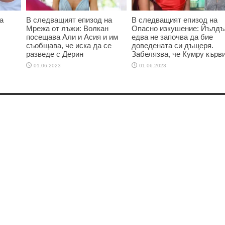
а
В следващият епизод на
В следващият епизод на
Мрежа от лъжи: Волкан
Опасно изкушение: Йълдъ
посещава Али и Асия и им
едва не започва да бие
съобщава, че иска да се
доведената си дъщеря.
разведе с Дерин
Забелязва, че Кумру кърв
01.06.2023
01.06.2023