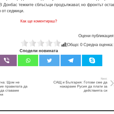
 В Донбас тежките сблъсъци продължават, но фронтът оста
н от седмици.
Как ще коментираш?
Оцени публикация
[Общо:
0
Средна оценка
Сподели новината
Next:
гна: Щом не
САЩ и България: Готови сме да
ме правилата да
накараме Русия да плати за
 да ставаме
действията си
ия