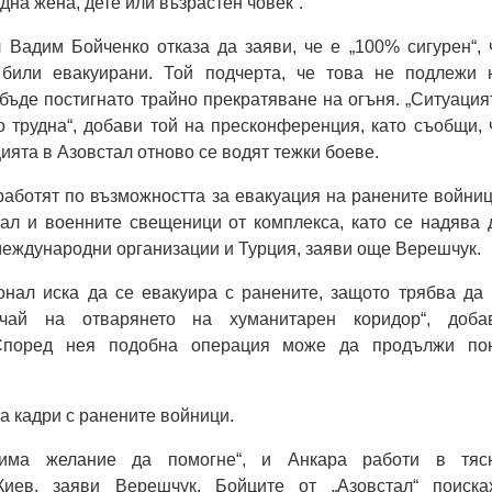
дна жена, дете или възрастен човек“.
 Вадим Бойченко отказа да заяви, че е „100% сигурен“, 
 били евакуирани. Той подчерта, че това не подлежи 
 бъде постигнато трайно прекратяване на огъня. „Ситуация
 трудна“, добави той на пресконференция, като съобщи, 
ията в Азовстал отново се водят тежки боеве.
работят по възможността за евакуация на ранените войниц
ал и военните свещеници от комплекса, като се надява 
еждународни организации и Турция, заяви още Верешчук.
онал иска да се евакуира с ранените, защото трябва да 
чай на отварянето на хуманитарен коридор“, доба
 Според нея подобна операция може да продължи по
а кадри с ранените войници.
 има желание да помогне“, и Анкара работи в тяс
Киев, заяви Верешчук. Бойците от „Азовстал“ поиска