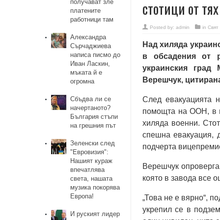
получават зле
стотици от тях
платените
работници там
Posted by:
admin
in
Свят
Александра
Над хиляда украинс
Сърчаджиева
написа писмо до
в обсадения от р
Иван Ласкин,
украинския град 
мъката й е
Верешчук, цитиран
огромна
Сбъдва ли се
След евакуацията н
начертаното?
помощта на ООН, в 
България стъпи
хиляда военни. Стот
на грешния път
спешна евакуация, д
Зеленски след
подчерта вицепреми
"Евровизия":
Нашият кураж
Верешчук опроверга
впечатлява
която в завода все 
света, нашата
музика покорява
Европа!
„Това не е вярно“, п
укрепил се в подзем
И руският лидер