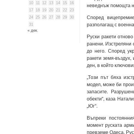
10
11
12
13
14
15
16
неведнъж помощта на
17
18
19
20
21
22
23
24
25
26
27
28
29
30
Според вицепремие
31
разполагащ с военна
« дек.
Руски ракети отново
ранени. Изстреляни с
до него. Според ук
ракети земя-въздух,
ден, в който ключов
„Този път бяха изст
модел, може би прои
запасите. Разрушен
обекти“, каза Натал
„Юг“.
Въпреки постоянния
момент руската арм
превземе Одеса. Рус