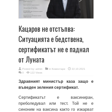
Кацаров не отстъпва:
Ситуацията е бедствена,
сертификатът не е паднал
от Луната
Posted by:
admin
in
Коментари
22.10.2021
0
122 Views
Здравният министър каза защо е
въведен зеления сертификат.
Сертификатът е ваксиниран,
преболедувал или тест. Той не е
синоним на ваксина както го изкарват