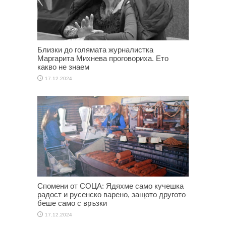
Близки до голямата журналистка
Маргарита Михнева проговориха. Ето
какво не знаем
17.12.2024
Спомени от СОЦА: Ядяхме само кучешка
радост и русенско варено, защото другото
беше само с връзки
17.12.2024