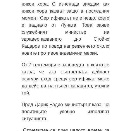
някои хора. С изненада виждам как
някои хора казват защо в последния
момент. Сертификатът не е нещо, което
е паднало от Луната. Това заяви
служебният министър на
здравеопазването д-р Стойчо
Кацаров по повод напрежението около
новите противоепидемични мерки.
От 7 септември е заповедта, в която се
казва, че ако съответната дейност
осигури вход срещу сертификат, може
да действа на пълен капацитет, уточни
той.
Пред Дарик Радио министърът каза, че
политиците удобно използват
ситуацията.
„Стремяхме се през цялото време да