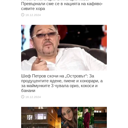
Превърнали сме се в нацията на кафяво-
сивите хора
16.12.2024
Шеф Петров скочи на „Островът“: За
продуцентите ядене, пиене и хонорари, а
за маймунките 3 чувала ориз, кокоси и
банани
16.12.2024