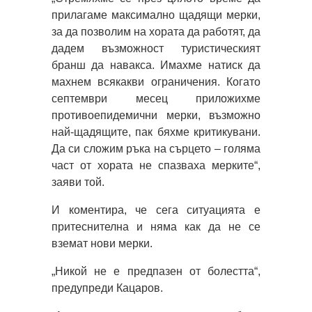
прилагаме максимално щадящи мерки,
за да позволим на хората да работят, да
дадем възможност туристическият
бранш да навакса. Имахме натиск да
махнем всякакви ограничения. Когато
септември месец приложихме
противоепидемични мерки, възможно
най-щадящите, пак бяхме критикувани.
Да си сложим ръка на сърцето – голяма
част от хората не спазваха мерките“,
заяви той.
И коментира, че сега ситуацията е
притеснителна и няма как да не се
вземат нови мерки.
„Никой не е предпазен от болестта“,
предупреди Кацаров.