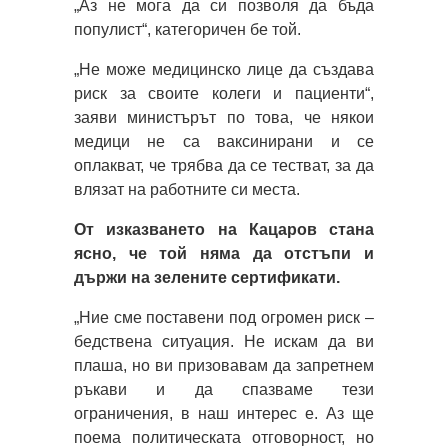
„Аз не мога да си позволя да бъда
популист“, категоричен бе той.
„Не може медицинско лице да създава
риск за своите колеги и пациенти“,
заяви министърът по това, че някои
медици не са ваксинирани и се
оплакват, че трябва да се тестват, за да
влязат на работните си места.
От изказването на Кацаров стана
ясно, че той няма да отстъпи и
държи на зелените сертификати.
„Ние сме поставени под огромен риск –
бедствена ситуация. Не искам да ви
плаша, но ви призовавам да запретнем
ръкави и да спазваме тези
ограничения, в наш интерес е. Аз ще
поема политическата отговорност, но