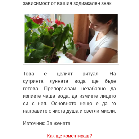
зависимост от вашия зодиакален знак.
Това е целият ритуал. На
сутринта лунната вода ще бъде
готова. Препоръчвам незабавно да
изпиете чаша вода, да измиете лицето
си с нея. Основното нещо е да го
направите с чиста душа и светли мисли.
Източник:
За жената
Как ще коментираш?