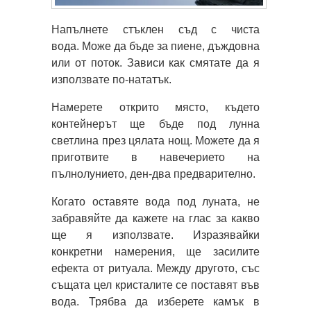
Напълнете стъклен съд с чиста
вода. Може да бъде за пиене, дъждовна
или от поток. Зависи как смятате да я
използвате по-нататък.
Намерете открито място, където
контейнерът ще бъде под лунна
светлина през цялата нощ. Можете да я
приготвите в навечерието на
пълнолунието, ден-два предварително.
Когато оставяте вода под луната, не
забравяйте да кажете на глас за какво
ще я използвате. Изразявайки
конкретни намерения, ще засилите
ефекта от ритуала. Между другото, със
същата цел кристалите се поставят във
вода. Трябва да изберете камък в