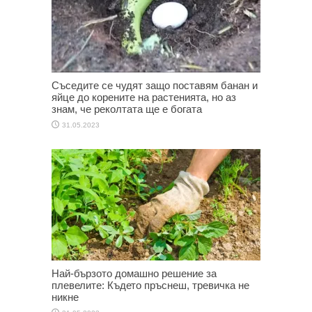
Съседите се чудят защо поставям банан и
яйце до корените на растенията, но аз
знам, че реколтата ще е богата
31.05.2023
Най-бързото домашно решение за
плевелите: Където пръснеш, тревичка не
никне