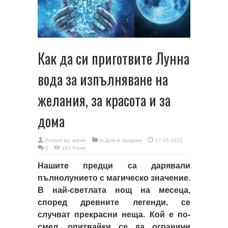
Как да си приготвите Лунна
вода за изпълняване на
желания, за красота и за
дома
Posted by:
admin
in
Дом и градина
17.05.2022
0
192 Views
Нашите предци са дарявали
пълнолунието с магическо значение.
В най-светлата нощ на месеца,
според древните легенди, се
случват прекрасни неща. Кой е по-
смел, опитвайки се да ограничи