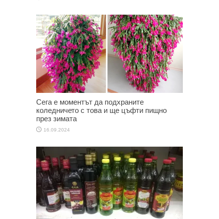
Сега е моментът да подхраните
коледничето с това и ще цъфти пищно
през зимата
16.09.2024