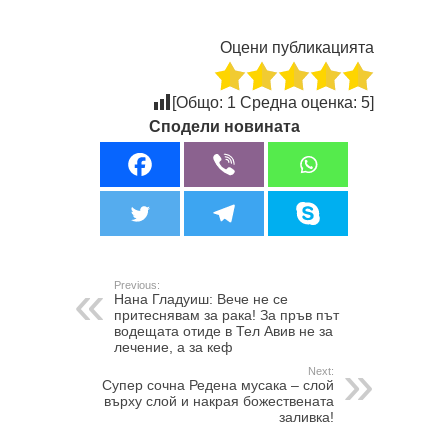
Оцени публикацията
[Общо:
1
Средна оценка:
5
]
Сподели новината
Previous:
Нана Гладуиш: Вече не се
притеснявам за рака! За пръв път
водещата отиде в Тел Авив не за
лечение, а за кеф
Next:
Супер сочна Редена мусака – слой
върху слой и накрая божествената
заливка!