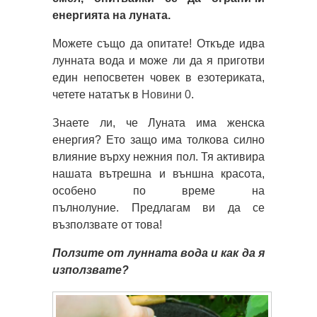
енергията на луната.
Можете също да опитате! Откъде идва
лунната вода и може ли да я приготви
един непосветен човек в езотериката,
четете нататък в
Новини 0
.
Знаете ли, че Луната има женска
енергия? Ето защо има толкова силно
влияние върху нежния пол. Тя активира
нашата вътрешна и външна красота,
особено по време на
пълнолуние. Предлагам ви да се
възползвате от това!
Ползите от лунната вода и как да я
използвате?