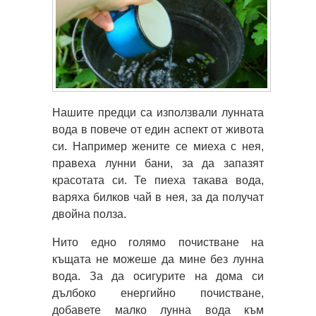
Нашите предци са използвали лунната
вода в повече от един аспект от живота
си. Например жените се миеха с нея,
правеха лунни бани, за да запазят
красотата си. Те пиеха такава вода,
варяха билков чай ​​в нея, за да получат
двойна полза.
Нито едно голямо почистване на
къщата не можеше да мине без лунна
вода. За да осигурите на дома си
дълбоко енергийно почистване,
добавете малко лунна вода към