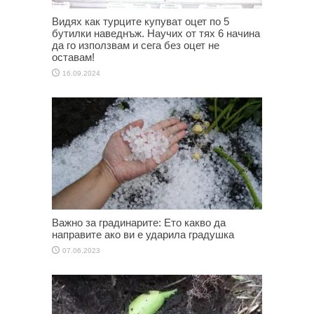
Видях как турците купуват оцет по 5
бутилки наведнъж. Научих от тях 6 начина
да го използвам и сега без оцет не
оставам!
16.09.2024
Важно за градинарите: Ето какво да
направите ако ви е ударила градушка
07.06.2023