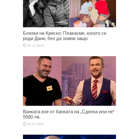
Близки на Криско: Плакахме, когато се
роди Дани, без да знаем защо
16.12.2024
Ванката взе от банката на „Сделка или не“
5500 лв.
02.12.2024