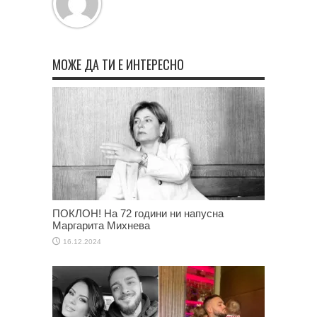
МОЖЕ ДА ТИ Е ИНТЕРЕСНО
ПОКЛОН! На 72 години ни напусна
Маргарита Михнева
16.12.2024