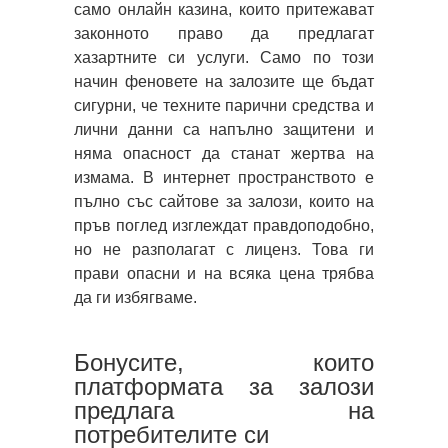
само онлайн казина, които притежават
законното право да предлагат
хазартните си услуги. Само по този
начин феновете на залозите ще бъдат
сигурни, че техните парични средства и
лични данни са напълно защитени и
няма опасност да станат жертва на
измама. В интернет пространството е
пълно със сайтове за залози, които на
пръв поглед изглеждат правдоподобно,
но не разполагат с лиценз. Това ги
прави опасни и на всяка цена трябва
да ги избягваме.
Бонусите, които
платформата за залози
предлага на
потребителите си