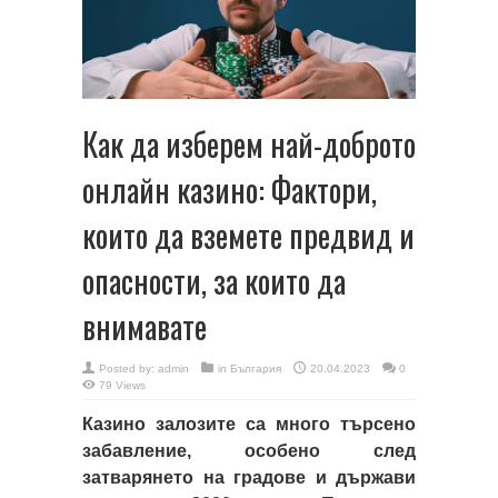
Как да изберем най-доброто
онлайн казино: Фактори,
които да вземете предвид и
опасности, за които да
внимавате
Posted by:
admin
in
България
20.04.2023
0
79 Views
Казино залозите са много търсено
забавление, особено след
затварянето на градове и държави