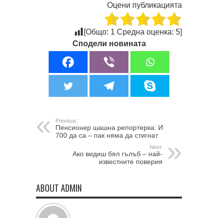
Оцени публикацията
[Общо:
1
Средна оценка:
5
]
Сподели новината
Previous:
Пенсионер шашна репортерка: И
700 да са – пак няма да стигнат
Next:
Ако видиш бял гълъб – най-
известните поверия
ABOUT ADMIN