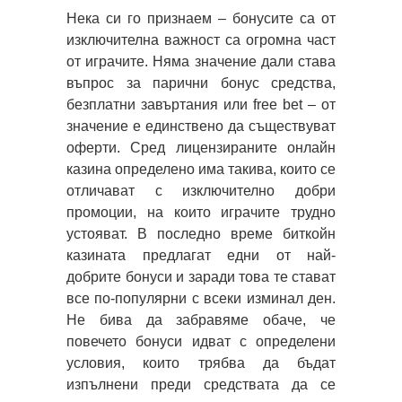
Нека си го признаем – бонусите са от
изключителна важност са огромна част
от играчите. Няма значение дали става
въпрос за парични бонус средства,
безплатни завъртания или free bet – от
значение е единствено да съществуват
оферти. Сред лицензираните онлайн
казина определено има такива, които се
отличават с изключително добри
промоции, на които играчите трудно
устояват. В последно време биткойн
казината предлагат едни от най-
добрите бонуси и заради това те стават
все по-популярни с всеки изминал ден.
Не бива да забравяме обаче, че
повечето бонуси идват с определени
условия, които трябва да бъдат
изпълнени преди средствата да се