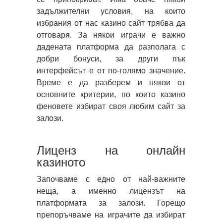
задължителни условия, на които
избрания от нас казино сайт трябва да
отговаря. За някои играчи е важно
дадената платформа да разполага с
добри бонуси, за други пък
интерфейсът е от по-голямо значение.
Време е да разберем и някои от
основните критерии, по които казино
феновете избират своя любим сайт за
залози.
Лиценз на онлайн
казиното
Започваме с едно от най-важните
неща, а именно
лицензът
на
платформата за залози. Горещо
препоръчваме на играчите да избират