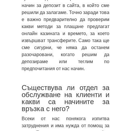
начин за депозит в сайта, в който сме
решили да залагаме. Точно заради това
е важно предварително да проверим
какви методи за плащане предлагат
онлайн казината и времето, за което
извършват трансферите. Само така ще
сме сигурни, че няма да останем
разочаровани, когато решим да
депозираме или теглим по
предпочитания от нас начин.
Съществува ли отдел за
обслужване на клиенти и
какви са начините за
връзка с него?
Всеки от нас понякога изпитва
затруднения и има нужда от помощ за