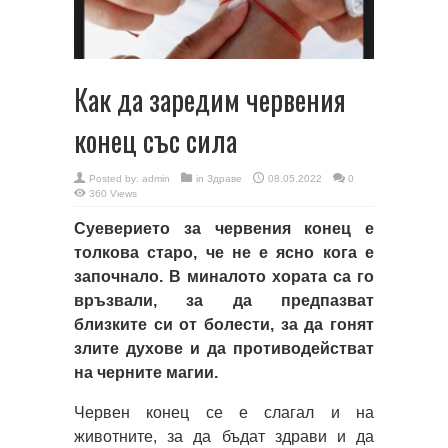
Как да заредим червения
конец със сила
Posted by:
admin
in
Здраве
08.05.2022
0
360 Views
Суеверието за червения конец е
толкова старо, че не е ясно кога е
започнало. В миналото хората са го
връзвали, за да предпазват
близките си от болести, за да гонят
злите духове и да противодействат
на черните магии.
Червен конец се е слагал и на
животните, за да бъдат здрави и да