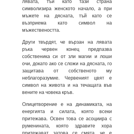
лявата, тъй като тази страна
символизира женското начало, а при
мъжете на дясната, тъй като се
възприема като символ на
мъжествеността.
Други твърдят, че вързан на лявата
ръка червен конец предпазва
собственика си от зли магии и лоши
очи, докато ако се сложи на дясната, го
защитава от собственото му
неблагоразумие. Червеният цвят е
символ на живота и на течащата във
вените на човека кръв.
Олицетворение е на динамиката, на
енергията и силата, която всеки
притежава. Освен това се асоциира с
руменината, която здравите хора
притежават, затова се смята, че е