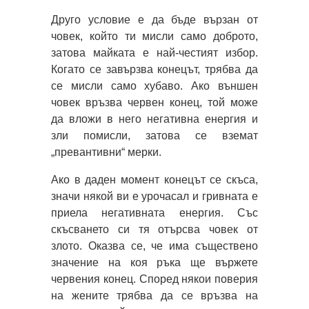
Друго условие е да бъде вързан от
човек, който ти мисли само доброто,
затова майката е най-честият избор.
Когато се завързва конецът, трябва да
се мисли само хубаво. Ако външен
човек връзва червен конец, той може
да вложи в него негативна енергия и
зли помисли, затова се вземат
„превантивни“ мерки.
Ако в даден момент конецът се скъса,
значи някой ви е урочасал и гривната е
приела негативната енергия. Със
скъсването си тя отърсва човек от
злото. Оказва се, че има съществено
значение на коя ръка ще вържете
червения конец. Според някои поверия
на жените трябва да се връзва на