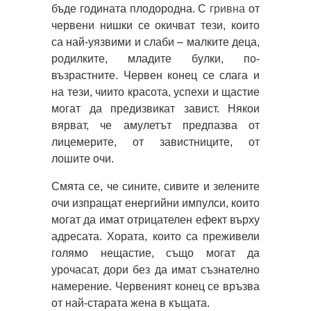
бъде годината плодородна. С
гривна
от
червени нишки се окичват тези, които
са най-уязвими и слаби – малките деца,
родилките, младите булки, по-
възрастните. Червен конец се слага и
на тези, чиито красота, успехи и щастие
могат да предизвикат завист. Някои
вярват, че амулетът предпазва от
лицемерите, от завистниците, от
лошите очи.
Смята се, че сините, сивите и зелените
очи изпращат енергийни импулси, които
могат да имат отрицателен ефект върху
адресата. Хората, които са преживели
голямо нещастие, също могат да
урочасат, дори без да имат съзнателно
намерение. Червеният конец се връзва
от най-старата жена в къщата.