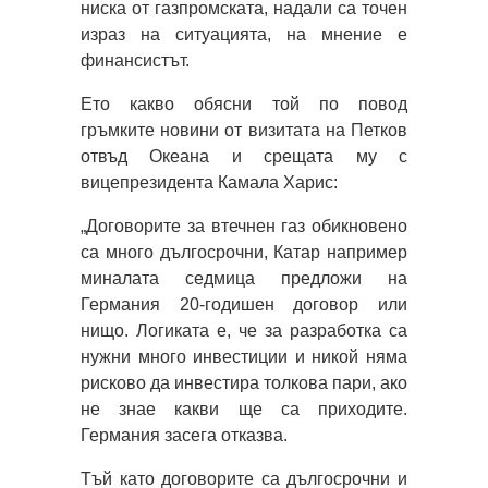
ниска от газпромската, надали са точен
израз на ситуацията, на мнение е
финансистът.
Ето какво обясни той по повод
гръмките новини от визитата на Петков
отвъд Океана и срещата му с
вицепрезидента Камала Харис:
„Договорите за втечнен газ обикновено
са много дългосрочни, Катар например
миналата седмица предложи на
Германия 20-годишен договор или
нищо. Логиката е, че за разработка са
нужни много инвестиции и никой няма
рисково да инвестира толкова пари, ако
не знае какви ще са приходите.
Германия засега отказва.
Тъй като договорите са дългосрочни и