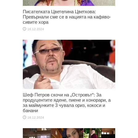
Писателката Цветелина Цветкова:
Превърнали сме се в нацията на кафяво-
сивите хора
16.12.2024
Шеф Петров скочи на „Островът“: За
продуцентите ядене, пиене и хонорари, а
за маймунките 3 чувала ориз, кокоси и
банани
16.12.2024