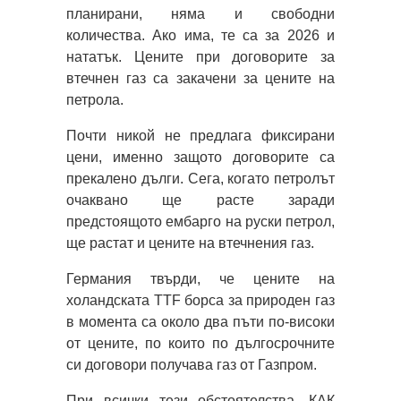
планирани, няма и свободни
количества. Ако има, те са за 2026 и
нататък. Цените при договорите за
втечнен газ са закачени за цените на
петрола.
Почти никой не предлага фиксирани
цени, именно защото договорите са
прекалено дълги. Сега, когато петролът
очаквано ще расте заради
предстоящото ембарго на руски петрол,
ще растат и цените на втечнения газ.
Германия твърди, че цените на
холандската TTF борса за природен газ
в момента са около два пъти по-високи
от цените, по които по дългосрочните
си договори получава газ от Газпром.
При всички тези обстоятелства, КАК