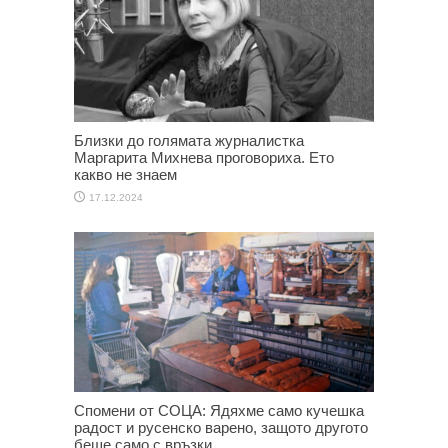
Близки до голямата журналистка
Маргарита Михнева проговориха. Ето
какво не знаем
17.12.2024
Спомени от СОЦА: Ядяхме само кучешка
радост и русенско варено, защото другото
беше само с връзки