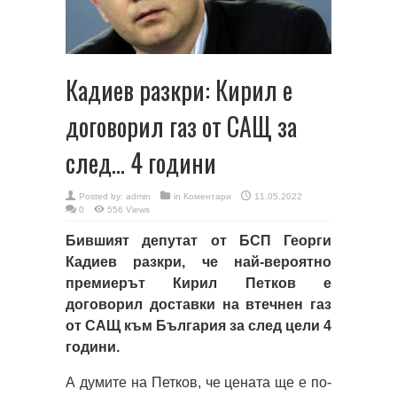
Кадиев разкри: Кирил е
договорил газ от САЩ за
след… 4 години
Posted by:
admin
in
Коментари
11.05.2022
0
556 Views
Бившият депутат от БСП Георги
Кадиев разкри, че най-вероятно
премиерът Кирил Петков е
договорил доставки на втечнен газ
от САЩ към България за след цели 4
години.
А думите на Петков, че цената ще е по-