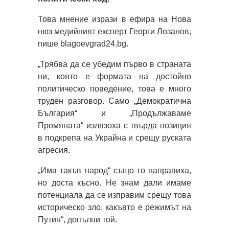
Това мнение изрази в ефира на Нова
нюз медийният експерт Георги Лозанов,
пише blagoevgrad24.bg.
„Трябва да се убедим първо в страната
ни, която е формата на достойно
политическо поведение, това е много
труден разговор. Само „Демократична
България“ и „Продължаваме
Промяната“ излязоха с твърда позиция
в подкрепа на Украйна и срещу руската
агресия.
„Има такъв народ“ също го направиха,
но доста късно. Не знам дали имаме
потенциала да се изправим срещу това
историческо зло, какъвто е режимът на
Путин“, допълни той.