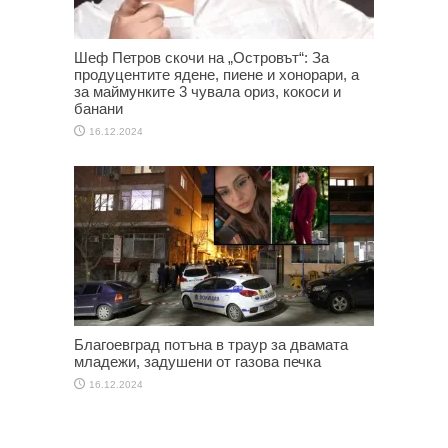
Шеф Петров скочи на „Островът“: За
продуцентите ядене, пиене и хонорари, а
за маймунките 3 чувала ориз, кокоси и
банани
16.12.2024
Благоевград потъна в траур за двамата
младежи, задушени от газова печка
16.12.2024