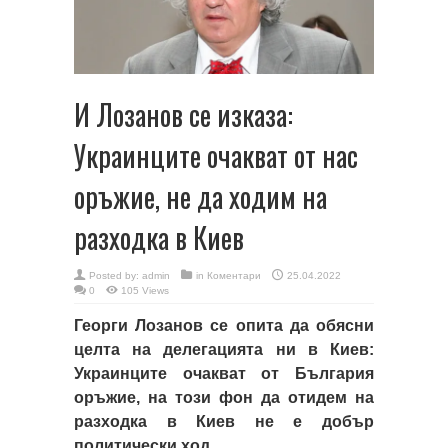
И Лозанов се изказа:
Украинците очакват от нас
оръжие, не да ходим на
разходка в Киев
Posted by:
admin
in
Коментари
25.04.2022
0
105 Views
Георги Лозанов се опита да обясни
целта на делегацията ни в Киев:
Украинците очакват от България
оръжие, на този фон да отидем на
разходка в Киев не е добър
политически ход.