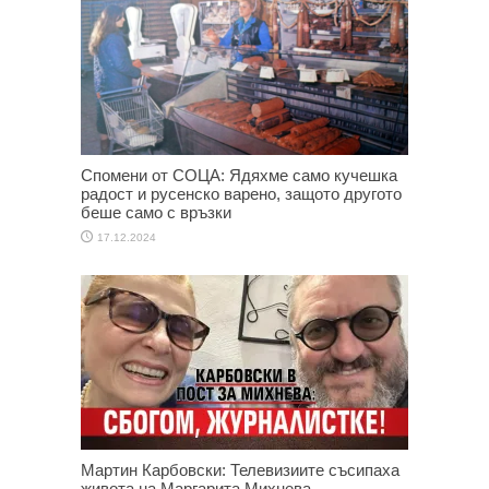
Спомени от СОЦА: Ядяхме само кучешка
радост и русенско варено, защото другото
беше само с връзки
17.12.2024
Мартин Карбовски: Телевизиите съсипаха
живота на Маргарита Михнева