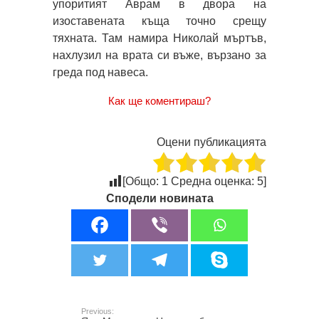
упоритият Аврам в двора на
изоставената къща точно срещу
тяхната. Там намира Николай мъртъв,
нахлузил на врата си въже, вързано за
греда под навеса.
Как ще коментираш?
Оцени публикацията
[Общо:
1
Средна оценка:
5
]
Сподели новината
Previous: