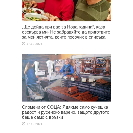
„Ще дойда при вас за Нова година“, каза
свекърва ми- Не забравяйте да приготвите
за мен ястията, които посочих в списъка
17.12.2024
Спомени от СОЦА: Ядяхме само кучешка
радост и русенско варено, защото другото
беше само с връзки
17.12.2024