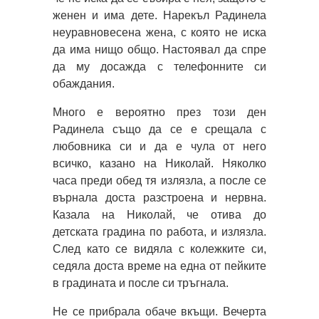
женен и има дете. Нарекъл Радинела
неуравновесена жена, с която не иска
да има нищо общо. Настоявал да спре
да му досажда с телефонните си
обаждания.
Много е вероятно през този ден
Радинела също да се е срещала с
любовника си и да е чула от него
всичко, казано на Николай. Няколко
часа преди обед тя излязла, а после се
върнала доста разстроена и нервна.
Казала на Николай, че отива до
детската градина по работа, и излязла.
След като се видяла с колежките си,
седяла доста време на една от пейките
в градината и после си тръгнала.
Не се прибрала обаче вкъщи. Вечерта