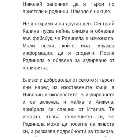
Николай започнал да я търси по
приятели и роднини. Нямало я никъде.
Не я открили и на другия ден. Сестра ѝ
Калина пуска нейна снимка и обявява
във фейсбук, че Радинела е изчезнала.
Моли всеки, който има някаква
информация, да я сподели. После
Радинела е обявена за издирване от
полицията.
Близки и доброволци от селото я търсят
дни наред из изоставените къщи в
Нивянин и околностите. В издирването
ѝ се включва и майка ѝ Анжела,
прибрала се спешно от Италия. Тя
изказва първа съмнението си, че
Радинела може да посегне на живота
си, и разказва подробности за тормоза,