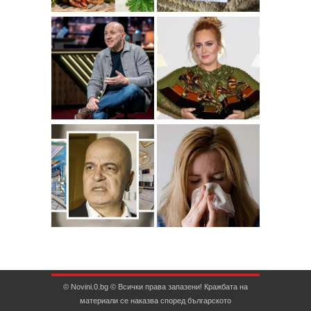
© Novini.0.bg © Всички права запазени! Кражбата на
материали се наказва според българското