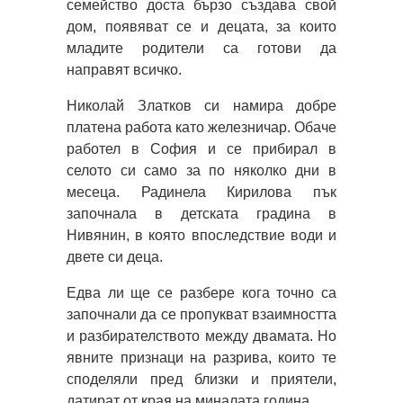
семейство доста бързо създава свой
дом, появяват се и децата, за които
младите родители са готови да
направят всичко.
Николай Златков си намира добре
платена работа като железничар. Обаче
работел в София и се прибирал в
селото си само за по няколко дни в
месеца. Радинела Кирилова пък
започнала в детската градина в
Нивянин, в която впоследствие води и
двете си деца.
Едва ли ще се разбере кога точно са
започнали да се пропукват взаимността
и разбирателството между двамата. Но
явните признаци на разрива, които те
споделяли пред близки и приятели,
датират от края на миналата година.