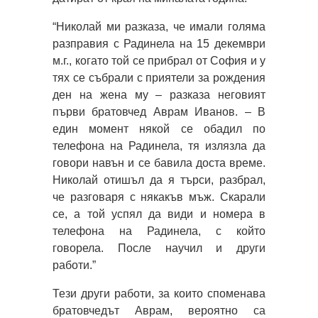
“Николай ми разказа, че имали голяма
разправия с Радинела на 15 декември
м.г., когато той се прибрал от София и у
тях се събрали с приятели за рождения
ден на жена му – разказа неговият
първи братовчед Аврам Иванов. – В
един момент някой се обадил по
телефона на Радинела, тя излязла да
говори навън и се бавила доста време.
Николай отишъл да я търси, разбрал,
че разговаря с някакъв мъж. Скарали
се, а той успял да види и номера в
телефона на Радинела, с който
говорела. После научил и други
работи.”
Тези други работи, за които споменава
братовчедът Аврам, вероятно са