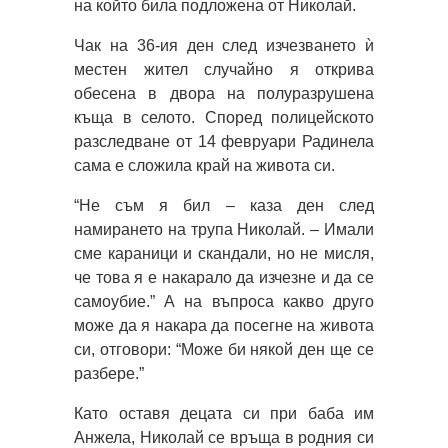
на който била подложена от Николай.
Чак на 36-ия ден след изчезването ѝ
местен жител случайно я открива
обесена в двора на полуразрушена
къща в селото. Според полицейското
разследване от 14 февруари Радинела
сама е сложила край на живота си.
“Не съм я бил – каза ден след
намирането на трупа Николай. – Имали
сме караници и скандали, но не мисля,
че това я е накарало да изчезне и да се
самоубие.” А на въпроса какво друго
може да я накара да посегне на живота
си, отговори: “Може би някой ден ще се
разбере.”
Като оставя децата си при баба им
Анжела, Николай се връща в родния си