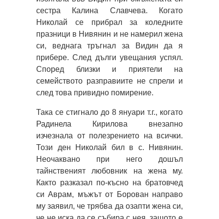
сестра Калина Славчева. Когато
Николай се прибрал за коледните
празници в Нивянин и не намерил жена
си, веднага тръгнал за Видин да я
прибере. След дълги увещания успял.
Според близки и приятели на
семейството разправиите не спрели и
след това привидно помирение.
Така се стигнало до 8 януари т.г., когато
Радинела Кирилова внезапно
изчезнала от полезрението на всички.
Този ден Николай бил в с. Нивянин.
Неочаквано при него дошъл
тайнственият любовник на жена му.
Както разказал по-късно на братовчед
си Аврам, мъжът от Борован направо
му заявил, че трябва да озапти жена си,
че не иска да се събира с нея, защото е