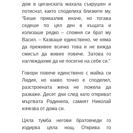
дом в циганската махала съкрушен и
потиснат, както споделиха близките му.
“Беше приказлив иначе, но тогава
седеше по цял ден в къщата и
излизаше рядко – спомня си брат му
Васил. – Казваше единствено, че няма
да преживее всичко това и не вижда
смисъл да живее повече. Затова го
наглеждахме да не посегне на себе си.”
Говори повече единствено с майка си
Лидия, но какво точно е споделил,
разстроената жена не пожела да
разкаже. Десет дни след като откриват
мъртвата Радинела, самият Николай
изчезва от дома си.
Цяла тумба негови братовчеди го
издирва цяла нощ. Открива го