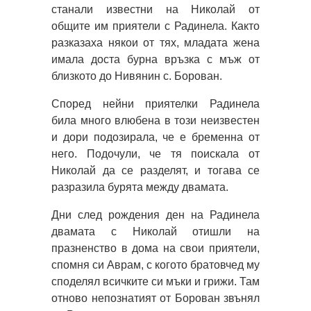
станали известни на Николай от
общите им приятели с Радинела. Както
разказаха някои от тях, младата жена
имала доста бурна връзка с мъж от
близкото до Нивянин с. Борован.
Според нейни приятелки Радинела
била много влюбена в този неизвестен
и дори подозирала, че е бременна от
него. Подочули, че тя поискала от
Николай да се разделят, и тогава се
разразила бурята между двамата.
Дни след рождения ден на Радинела
двамата с Николай отишли на
празненство в дома на свои приятели,
спомня си Аврам, с когото братовчед му
споделял всичките си мъки и грижи. Там
отново непознатият от Борован звънял