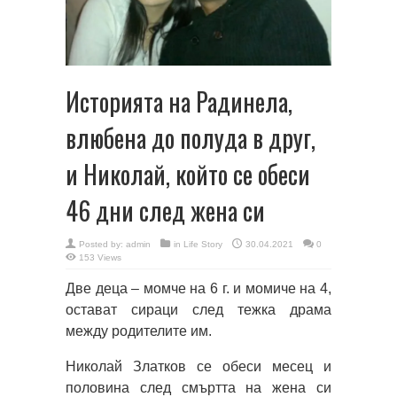
Историята на Радинела,
влюбена до полуда в друг,
и Николай, който се обеси
46 дни след жена си
Posted by:
admin
in
Life Story
30.04.2021
0
153 Views
Две деца – момче на 6 г. и момиче на 4,
остават сираци след тежка драма
между родителите им.
Николай Златков се обеси месец и
половина след смъртта на жена си