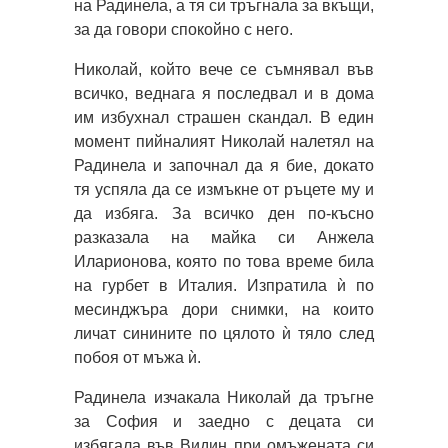
на Радинела, а тя си тръгнала за вкъщи,
за да говори спокойно с него.
Николай, който вече се съмнявал във
всичко, веднага я последвал и в дома
им избухнал страшен скандал. В един
момент пийналият Николай налетял на
Радинела и започнал да я бие, докато
тя успяла да се измъкне от ръцете му и
да избяга. За всичко ден по-късно
разказала на майка си Анжела
Иларионова, която по това време била
на гурбет в Италия. Изпратила ѝ по
месинджъра дори снимки, на които
личат синините по цялото ѝ тяло след
побоя от мъжа ѝ.
Радинела изчакала Николай да тръгне
за София и заедно с децата си
избягала във Видин при омъжената си