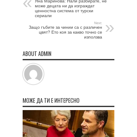
Яна Маринова: Нали разбирате, не
може децата ни да изграждат
ценностна система от турски
сериали
Next:
Защо гъбите за чинии са с различен
цвят? Ето коя за какво точно се
използва
ABOUT ADMIN
МОЖЕ ДА ТИ Е ИНТЕРЕСНО