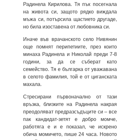
Радинела Кирилова. Тя пък посегнала
на живота си, защото рядко виждала
мъжа си, потърсила щастието другаде,
но била изоставена от любовника си.
Иначе във врачанското село Нивянин
още помнят перипетиите, през които
минаха Радинела и Николай преди 7-8
години, за да се съберат като
семейство. Тя е българка от уважавана
в селото фамилия, той е от циганската
махала.
Стресирани първоначално от тази
връзка, близките на Радинела накрая
преодоляват предразсъдъците си – все
пак кандидат-зетят е добро момче,
работяга е и е показал, че искрено
обича момичето, пише 24 часа. Новото