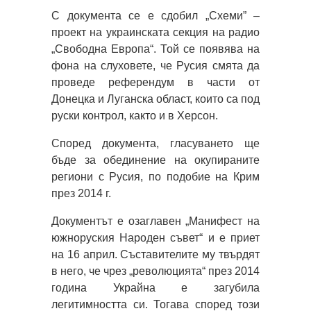
С документа се е сдобил „Схеми” –
проект на украинската секция на радио
„Свободна Европа“. Той се появява на
фона на слуховете, че Русия смята да
проведе референдум в части от
Донецка и Луганска област, които са под
руски контрол, както и в Херсон.
Според документа, гласуването ще
бъде за обединение на окупираните
региони с Русия, по подобие на Крим
през 2014 г.
Документът е озаглавен „Манифест на
южноруския Народен съвет“ и е приет
на 16 април. Съставителите му твърдят
в него, че чрез „революцията“ през 2014
година Украйна е загубила
легитимността си. Тогава според този