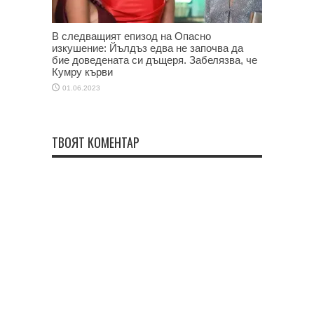
В следващият епизод на Опасно
изкушение: Йълдъз едва не започва да
бие доведената си дъщеря. Забелязва, че
Кумру кърви
01.06.2023
ТВОЯТ КОМЕНТАР