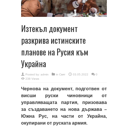
Изтекъл документ
разкрива истинските
планове на Русия към
Украйна
Posted by:
admin
in
Свят
03.05.2022
0
238 Views
Чернова на документ, подготвен от
висши руски чиновници от
управляващата партия, призовава
за създаването на нова държава –
Южна Рус, на части от Украйна,
окупирани от руската армия.