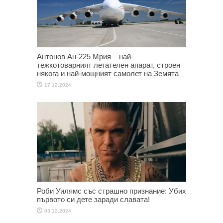
Антонов Ан-225 Мрия – най-
тежкотоварният летателен апарат, строен
някога и най-мощният самолет на Земята
17.12.2024
Роби Уилямс със страшно признание: Убих
първото си дете заради славата!
03.12.2024