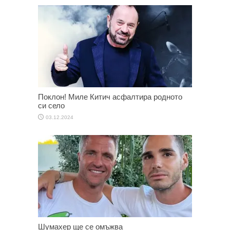
Поклон! Миле Китич асфалтира родното
си село
03.12.2024
Шумахер ще се омъжва