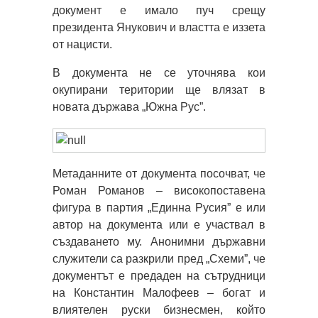
документ е имало пуч срещу
президента Янукович и властта е иззета
от нацисти.
В документа не се уточнява кои
окупирани територии ще влязат в
новата държава „Южна Рус”.
Метаданните от документа посочват, че
Роман Романов – високопоставена
фигура в партия „Единна Русия” е или
автор на документа или е участвал в
създаването му. Анонимни държавни
служители са разкрили пред „Схеми”, че
документът е предаден на сътрудници
на Константин Малофеев – богат и
влиятелен руски бизнесмен, който