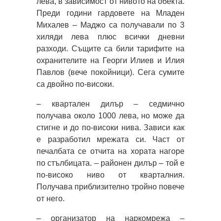
лева, в зависимост от нивото на обекта.
Преди години гардовете на Младен
Михалев – Маджо са получавали по 3
хиляди лева плюс всички дневни
разходи. Същите са били тарифите на
охранителите на Георги Илиев и Илия
Павлов (вече покойници). Сега сумите
са двойно по-високи.
– квартален дилър – седмично
получава около 1000 лева, но може да
стигне и до по-високи нива. Зависи как
е разработил мрежата си. Част от
печалбата се отчита на хората нагоре
по стълбицата. – районен дилър – той е
по-високо ниво от кварталния.
Получава приблизително тройно повече
от него.
– организатор на наркомрежа –