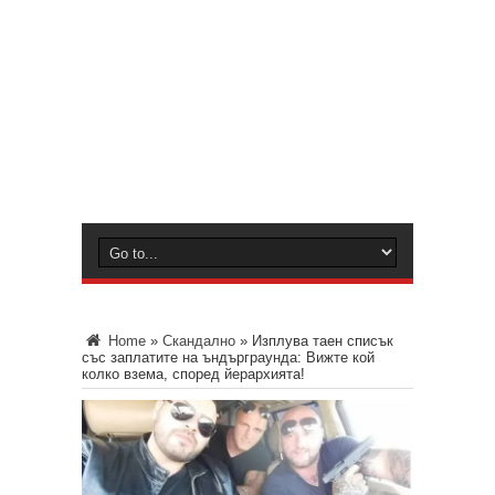
Home
»
Скандално
»
Изплува таен списък
със заплатите на ъндърграунда: Вижте кой
колко взема, според йерархията!