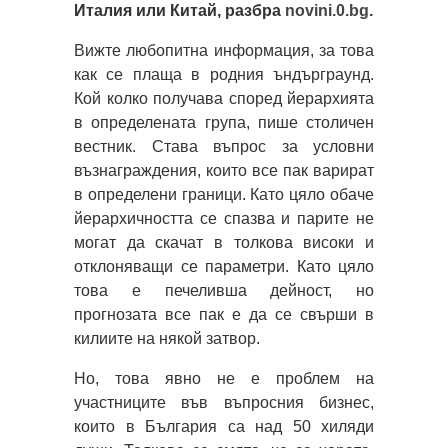
Италия или Китай, разбрa
novini.0.bg
.
Вижте любопитна информация, за това
как се плаща в родния ъндърграунд.
Кой колко получава според йерархията
в определената група, пише столичен
вестник. Става въпрос за условни
възнаграждения, които все пак варират
в определени граници. Като цяло обаче
йерархичността се спазва и парите не
могат да скачат в толкова високи и
отклоняващи се параметри. Като цяло
това е печеливша дейност, но
прогнозата все пак е да се свърши в
килиите на някой затвор.
Но, това явно не е проблем на
участниците във въпросния бизнес,
които в България са над 50 хиляди