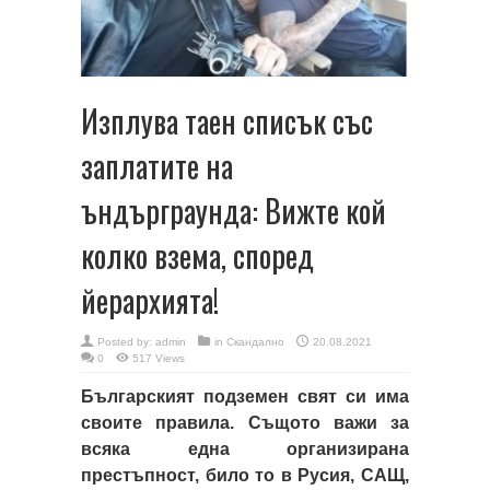
Изплува таен списък със
заплатите на
ъндърграунда: Вижте кой
колко взема, според
йерархията!
Posted by:
admin
in
Скандално
20.08.2021
0
517 Views
Българският подземен свят си има
своите правила. Същото важи за
всяка една организирана
престъпност, било то в Русия, САЩ,