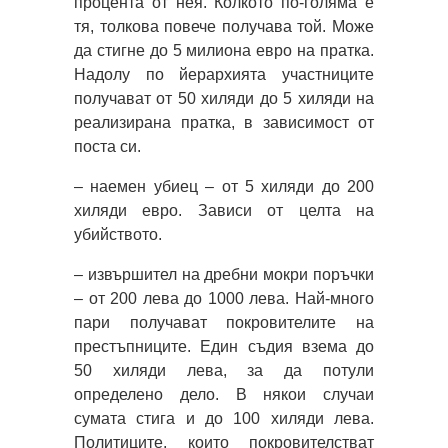
процента от нея. Колкото по-голяма е
тя, толкова повече получава той. Може
да стигне до 5 милиона евро на пратка.
Надолу по йерархията участниците
получават от 50 хиляди до 5 хиляди на
реализирана пратка, в зависимост от
поста си.
– наемен убиец – от 5 хиляди до 200
хиляди евро. Зависи от целта на
убийството.
– извършител на дребни мокри поръчки
– от 200 лева до 1000 лева. Най-много
пари получават покровителите на
престъпниците. Един съдия взема до
50 хиляди лева, за да потули
определено дело. В някои случаи
сумата стига и до 100 хиляди лева.
Политиците, които покровителстват