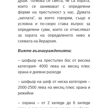
души. Толкова се смята, че са хората,
които се занимават с определени
форми на престъпност у нас. Думата
„заплата“, за която говорим, също е
условна и по-скоро става въпрос за
определени суми, които се отчисляват
за хората на определеното ниво в
схемата на йерархия.
Вижте възнагражденията:
– шофьор на престъпен бос от висока
категория- 4000 лева на месец плюс
храна и дневни разходи
– шофьор на шеф от ниска категория –
2000-2500 лева на месец плюс храна и
режийни
– охрана – от 2 хиляди до 6 хиляди