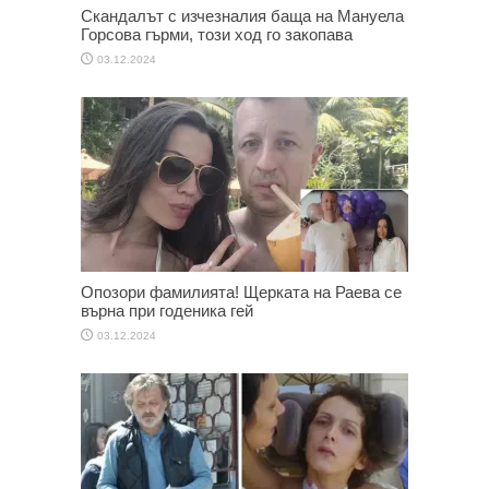
Скандалът с изчезналия баща на Мануела
Горсова гърми, този ход го закопава
03.12.2024
Опозори фамилията! Щерката на Раева се
върна при годеника гей
03.12.2024