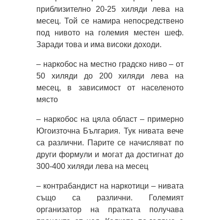
приблизително 20-25 хиляди лева на
месец. Той се намира непосредствено
под нивото на големия местен шеф.
Заради това и има високи доходи.
– наркобос на местно градско ниво – от
50 хиляди до 200 хиляди лева на
месец, в зависимост от населеното
място
– наркобос на цяла област – примерно
Югоизточна България. Тук нивата вече
са различни. Парите се начисляват по
други формули и могат да достигнат до
300-400 хиляди лева на месец
– контрабандист на наркотици – нивата
също са различни. Големият
организатор на пратката получава