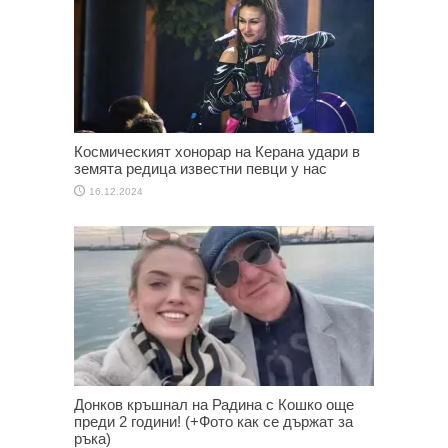
Космическият хонорар на Керана удари в
земята редица известни певци у нас
16.12.2024
Донков кръшнал на Радина с Кошко още
преди 2 години! (+Фото как се държат за
ръка)