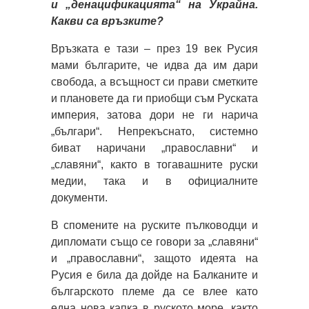
и „денацификацията“ на Украйна.
Какви са връзките?
Връзката е тази – през 19 век Русия
мами българите, че идва да им дари
свобода, а всъщност си прави сметките
и плановете да ги приобщи съм Руската
империя, затова дори не ги нарича
„българи“. Непрекъснато, системно
биват наричани „православни“ и
„славяни“, както в тогавашните руски
медии, така и в официалните
документи.
В спомените на руските пълководци и
дипломати също се говори за „славяни“
и „православни“, защото идеята на
Русия е била да дойде на Балканите и
българското племе да се влее като
една нова капка в руското море, както