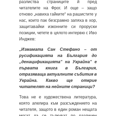
разлиства страниците й пред
читателите на Фрог. И още – защо
отново „навиха гайките“ на рашистите у
нас, които пак безсрамно запяха в хор,
защитавайки изконните си проруски
позиции, четете в цялото интервю с Иво
Инджев:
„Измамата Сан Стефано – от
русификацията на България до
„денацификацията“ на Украйна“ е
първата книга в България,
отразяваща актуалните събития в
Украйна. Какво ще открие
читателят на нейните страници?
Това не е художествена литература,
която апелира към разсъждението на
читателя, защото в един роман нещата
могат да се тълкуват по различен