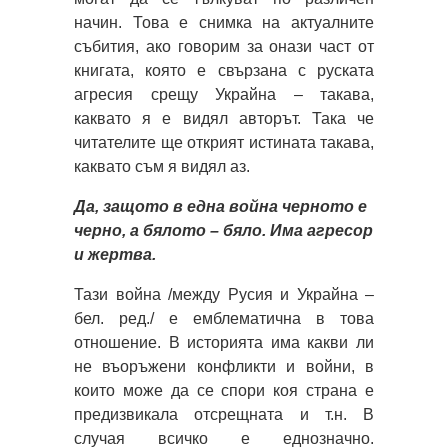
начин. Това е снимка на актуалните
събития, ако говорим за онази част от
книгата, която е свързана с руската
агресия срещу Украйна – такава,
каквато я е видял авторът. Така че
читателите ще открият истината такава,
каквато съм я видял аз.
Да, защото в една война черното е
черно, а бялото – бяло. Има агресор
и жертва.
Тази война /между Русия и Украйна –
бел. ред./ е емблематична в това
отношение. В историята има какви ли
не въоръжени конфликти и войни, в
които може да се спори коя страна е
предизвикала отсрещната и т.н. В
случая всичко е еднозначно.