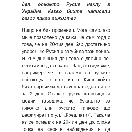
ден, откакто Русия нахлу в
Украйна. Какво бихте написали
сега? Какво виждате?
Нищо не бих променил. Мога само, ако
ми е позволено да кажа, че съм горд с
това, че на 20-тия ден бях достатъчно
уверен, че Русия е загубила тази война.
И към днешния ден това е двойно по-
легитимно да се каже. Защото видяхме,
например, че се наложи на руските
войски да се изтеглят от Киев, който
бяха нарочили да окупират едва ли не
за 2 дни. Открито руски политици и
медии твърдяха, че буквално за
няколко дни руските танкове ще
дефилират по ул. „Крешчатик“. Така че
аз се осмелих на 20-тия ден да сложа
точка на своите наблюдения и да