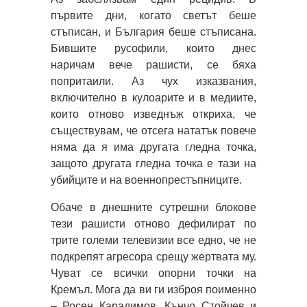
първите дни, когато светът беше
стъписан, и България беше стъписана.
Бившите русофили, които днес
наричам вече рашисти, се бяха
попритаили. Аз чух изказвания,
включително в кулоарите и в медиите,
които отново изведнъж откриха, че
съществувам, че отсега нататък повече
няма да я има другата гледна точка,
защото другата гледна точка е тази на
убийците и на военнопрестъпниците.
Обаче в днешните сутрешни блокове
тези рашисти отново дефилират по
трите големи телевизии все едно, че не
подкрепят агресора срещу жертвата му.
Чуват се всички опорни точки на
Кремъл. Мога да ви ги изброя поименно
– Росен Карадимов, Кънчо Стойчев и