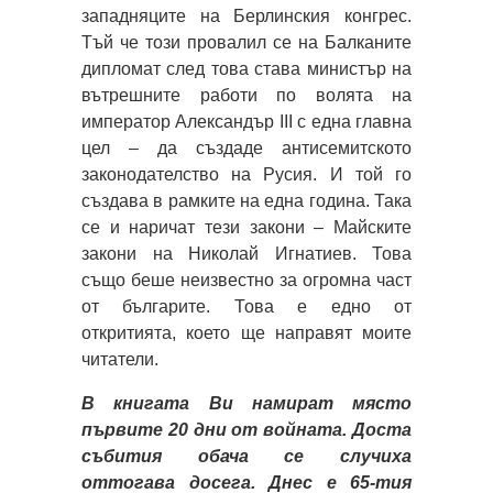
западняците на Берлинския конгрес.
Тъй че този провалил се на Балканите
дипломат след това става министър на
вътрешните работи по волята на
император Александър III с една главна
цел – да създаде антисемитското
законодателство на Русия. И той го
създава в рамките на една година. Така
се и наричат тези закони – Майските
закони на Николай Игнатиев. Това
също беше неизвестно за огромна част
от българите. Това е едно от
откритията, което ще направят моите
читатели.
В книгата Ви намират място
първите 20 дни от войната. Доста
събития обача се случиха
оттогава досега. Днес е 65-тия