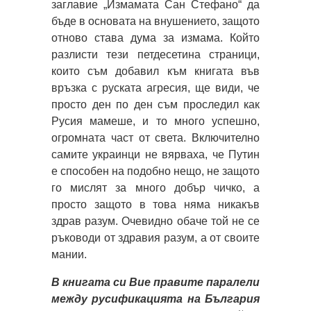
заглавие „Измамата Сан Стефано“ да
бъде в основата на внушението, защото
отново става дума за измама. Който
разлисти тези петдесетина страници,
които съм добавил към книгата във
връзка с руската агресия, ще види, че
просто ден по ден съм проследил как
Русия мамеше, и то много успешно,
огромната част от света. Включително
самите украинци не вярваха, че Путин
е способен на подобно нещо, не защото
го мислят за много добър чичко, а
просто защото в това няма никакъв
здрав разум. Очевидно обаче той не се
ръководи от здравия разум, а от своите
мании.
В книгата си Вие правите паралели
между русификацията на България