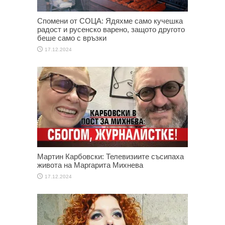
Спомени от СОЦА: Ядяхме само кучешка
радост и русенско варено, защото другото
беше само с връзки
17.12.2024
Мартин Карбовски: Телевизиите съсипаха
живота на Маргарита Михнева
17.12.2024