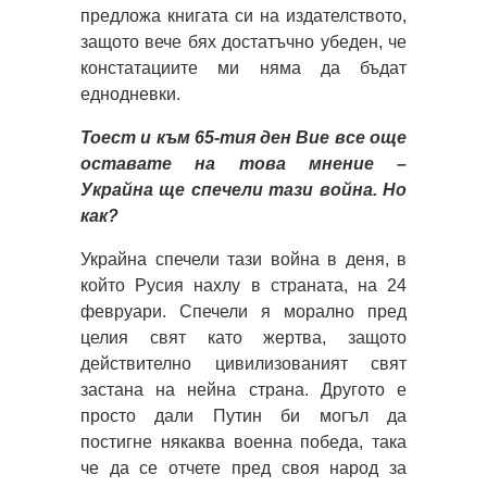
предложа книгата си на издателството,
защото вече бях достатъчно убеден, че
констатациите ми няма да бъдат
еднодневки.
Тоест и към 65-тия ден Вие все още
оставате на това мнение –
Украйна ще спечели тази война. Но
как?
Украйна спечели тази война в деня, в
който Русия нахлу в страната, на 24
февруари. Спечели я морално пред
целия свят като жертва, защото
действително цивилизованият свят
застана на нейна страна. Другото е
просто дали Путин би могъл да
постигне някаква военна победа, така
че да се отчете пред своя народ за