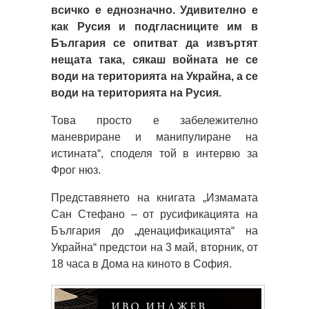
всичко е еднозначно. Удивително е
как Русия и подгласниците им в
България се опитват да извъртят
нещата така, сякаш войната не се
води на територията на Украйна, а се
води на територията на Русия.
Това просто е забележително
маневриране и манипулиране на
истината“, споделя той в интервю за
Фрог нюз.
Представянето на книгата „Измамата
Сан Стефано – от русификацията на
България до „денацификацията“ на
Украйна“ предстои на 3 май, вторник, от
18 часа в Дома на киното в София.