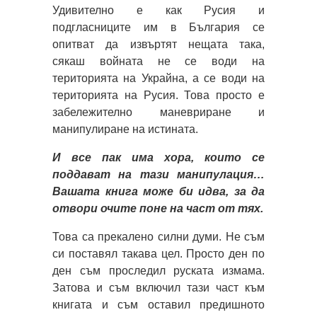
Удивително е как Русия и
подгласниците им в България се
опитват да извъртят нещата така,
сякаш войната не се води на
територията на Украйна, а се води на
територията на Русия. Това просто е
забележително маневриране и
манипулиране на истината.
И все пак има хора, които се
поддават на тази манипулация…
Вашата книга може би идва, за да
отвори очите поне на част от тях.
Това са прекалено силни думи. Не съм
си поставял такава цел. Просто ден по
ден съм проследил руската измама.
Затова и съм включил тази част към
книгата и съм оставил предишното