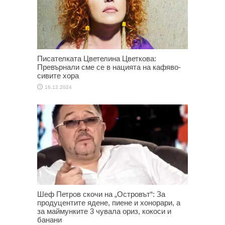
Писателката Цветелина Цветкова:
Превърнали сме се в нацията на кафяво-
сивите хора
16.12.2024
Шеф Петров скочи на „Островът“: За
продуцентите ядене, пиене и хонорари, а
за маймунките 3 чувала ориз, кокоси и
банани