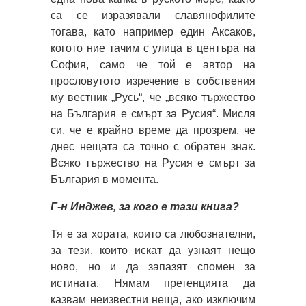
са се изразявали славянофилите
тогава, като например един Аксаков,
когото ние тачим с улица в центъра на
София, само че той е автор на
прословутото изречение в собствения
му вестник „Русь“, че „всяко тържество
на България е смърт за Русия“. Мисля
си, че е крайно време да прозрем, че
днес нещата са точно с обратен знак.
Всяко тържество на Русия е смърт за
България в момента.
Г-н Инджев, за кого е тази книга?
Тя е за хората, които са любознателни,
за тези, които искат да узнаят нещо
ново, но и да запазят спомен за
истината. Нямам претенцията да
казвам неизвестни неща, ако изключим