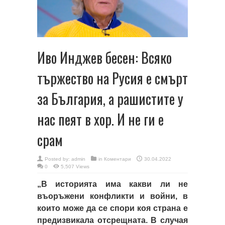
Иво Инджев бесен: Всяко
тържество на Русия е смърт
за България, а рашистите у
нас пеят в хор. И не ги е
срам
Posted by:
admin
in
Коментари
30.04.2022
0
5,507 Views
„В историята има какви ли не
въоръжени конфликти и войни, в
които може да се спори коя страна е
предизвикала отсрещната. В случая