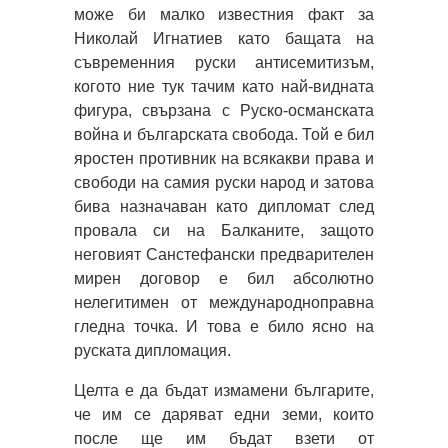
може би малко известния факт за
Николай Игнатиев като бащата на
съвременния руски антисемитизъм,
когото ние тук тачим като най-видната
фигура, свързана с Руско-османската
война и българската свобода. Той е бил
яростен противник на всякакви права и
свободи на самия руски народ и затова
бива назначаван като дипломат след
провала си на Балканите, защото
неговият Санстефански предварителен
мирен договор е бил абсолютно
нелегитимен от международноправна
гледна точка. И това е било ясно на
руската дипломация.
Целта е да бъдат измамени българите,
че им се даряват едни земи, които
после ще им бъдат взети от