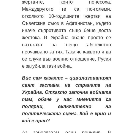
жертвите, които понесоха.
Междудругото те са по-големи,
отколкото 10-годишните жертви на
Съветския съюз в Афганистан, където
иначе съпротивата също беше доста
жестока. В Украйна обаче просто се
натъкаха на нещо абсолютно
неочаквано за тях. Така че каквото и да
се случи във военно отношение, Русия
е загубила тази война.
Вие сам казахте – цивилизованият
свят застана на страната на
Украйна. Откакто започна войната
там, обаче у нас мненията са
полярни, включително на
политическата сцена. Кой е крив и
кой е прав?
Аз забелязвам един рецидив. В