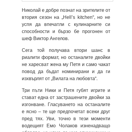
Николай е добре познат на зрителите от
втория сезон на „Hell’s kitchen“, но не
успя да впечатли с кулинарните си
способности и бързо бе прогонен от
шеф Виктор Ангелов.
Сега той получава втори шанс в
риалити формат, но останалите двойки
не харесват жена му Петя и само чакат
повод да бъдат номинирани и да ги
изхвърлят от „Вилата на любовта“.
Три пъти Ники и Петя губят игрите и
стават една от застрашените двойки за
изгонване. Гласуването на останалите
е ясно – те ще предпочетат всеки друг
пред тях. Уви, точно в тези моменти
водещият Емо Чолаков изненадващо