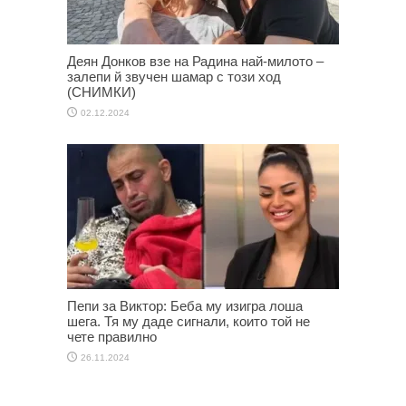
Деян Донков взе на Радина най-милото –
залепи й звучен шамар с този ход
(СНИМКИ)
02.12.2024
Пепи за Виктор: Беба му изигра лоша
шега. Тя му даде сигнали, които той не
чете правилно
26.11.2024