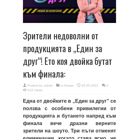
Зрители недоволни от
продукцията в „Един за
друг“! Ето коя двойка бутат
към финала:
Posted by:
admin
in
Клюки
05.05.2022
0
515 Views
Една от двойките в „Един за друг“ се
ползва с особени привилегии от
продукцията и бутането напред към
финала вече дразни верните
зрители на шоуто. Три пъти отменят
елиминации, когато става ясно, че