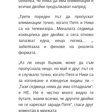
обявява, че няма да има елиминации и
всички двойки продължават напред.
„Трети пореден път да пропускат
елиминации точно, когато Петя и Ники
са на телевизора…Миналата седмица
изхвърлиха две двойки, а сега отново
запазват една, нещо логика… „,
забелязаха и фенове на риалити
формата.
„Аз ли нещо бъркам, може да съм
пропуснала нещо, но май и друг път се
е случвало точно, когато Петя и Ники са
за изгонване и изведнъж видиш ли –
„Тази седмица няма да има отпаднали“-
е НЕ. Не е честно много видно ги
бутате, знаем всички, че другите двойки
не ги харесват заради Петя“, гласи друг
коментар в мрежата