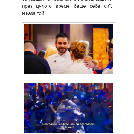
през цялото време беше себе си”,
й каза той.