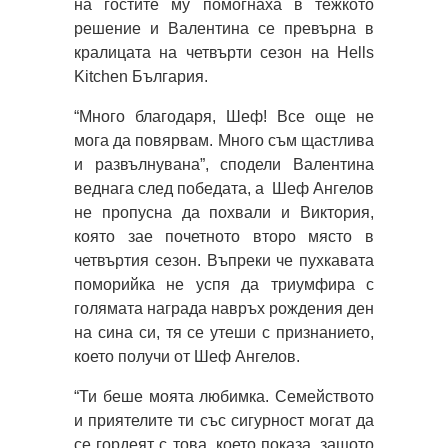
на гостите му помогнаха в тежкото
решение и Валентина се превърна в
кралицата на четвърти сезон на Hells
Kitchen България.
“Много благодаря, Шеф! Все още не
мога да повярвам. Много съм щастлива
и развълнувана”, сподели Валентина
веднага след победата, а Шеф Ангелов
не пропусна да похвали и Виктория,
която зае почетното второ място в
четвъртия сезон. Въпреки че пухкавата
поморийка не успя да триумфира с
голямата награда навръх рождения ден
на сина си, тя се утеши с признанието,
което получи от Шеф Ангелов.
“Ти беше моята любимка. Семейството
и приятелите ти със сигурност могат да
се гордеят с това, което показа, защото