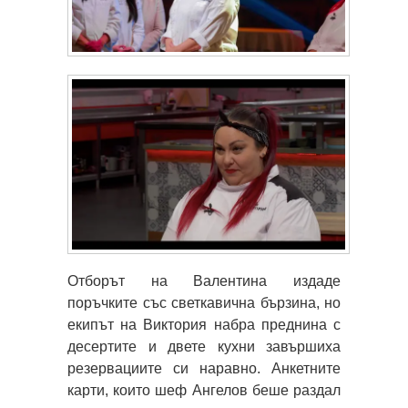
Отборът на Валентина издаде
поръчките със светкавична бързина, но
екипът на Виктория набра преднина с
десертите и двете кухни завършиха
резервациите си наравно. Анкетните
карти, които шеф Ангелов беше раздал