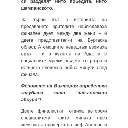
си разделят нито победата, нито
шампанското.
За първи път в историята на
предаването зрителите наблюдаваха
финален дуел между две жени – и
двете представителки на Бургаска
област. А емоциите неведнъж вземаха
връх – и в кухнята на Ада, и в
социалните мрежи, където се разрази
истинска словесна война минути след
финала.
Феновете на Виктория определиха
загубата като “най-големия
абсурд”!
Двете финалистки готвиха авторски
специалитети, които минаха през
желязната проверка на шеф Ангелов и