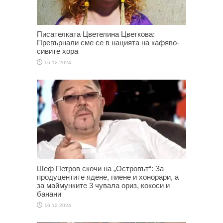
Писателката Цветелина Цветкова:
Превърнали сме се в нацията на кафяво-
сивите хора
16.12.2024
Шеф Петров скочи на „Островът“: За
продуцентите ядене, пиене и хонорари, а
за маймунките 3 чувала ориз, кокоси и
банани
16.12.2024