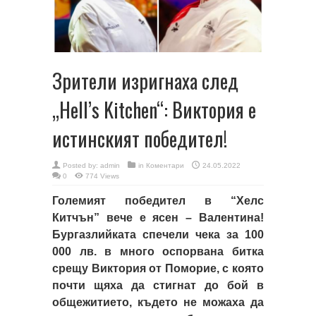
Зрители изригнаха след
„Hell’s Kitchen“: Виктория е
истинският победител!
Posted by:
admin
in
Коментари
24.05.2022
0
774 Views
Големият победител в “Хелс
Китчън” вече е ясен – Валентина!
Бургазлийката спечели чека за 100
000 лв. в много оспорвана битка
срещу Виктория от Поморие, с която
почти щяха да стигнат до бой в
общежитието, където не можаха да