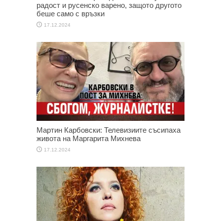
радост и русенско варено, защото другото
беше само с връзки
17.12.2024
Мартин Карбовски: Телевизиите съсипаха
живота на Маргарита Михнева
17.12.2024