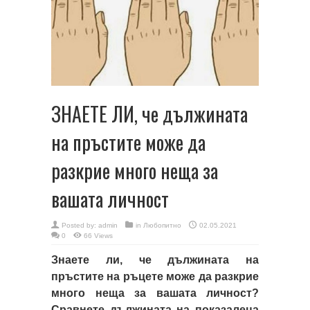
ЗНАЕТЕ ЛИ, че дължината
на пръстите може да
разкрие много неща за
вашата личност
Posted by:
admin
in
Любопитно
02.05.2021
0
66 Views
Знаете ли, че дължината на
пръстите на ръцете може да разкрие
много неща за вашата личност?
Сравнете дължината на показалеца