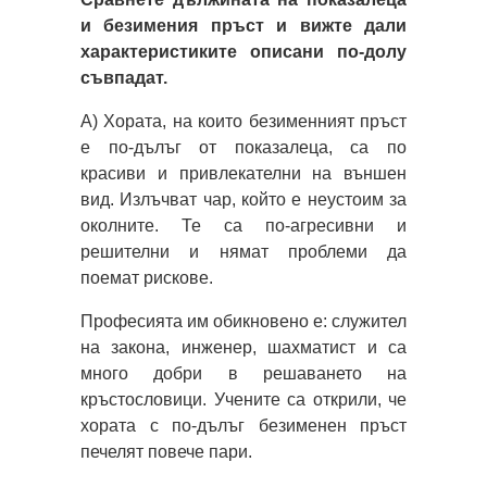
и безимения пръст и вижте дали
характеристиките описани по-долу
съвпадат.
А) Хората, на които безименният пръст
е по-дълъг от показалеца, са по
красиви и привлекателни на външен
вид. Излъчват чар, който е неустоим за
околните. Те са по-агресивни и
решителни и нямат проблеми да
поемат рискове.
Професията им обикновено е: служител
на закона, инженер, шахматист и са
много добри в решаването на
кръстословици. Учените са открили, че
хората с по-дълъг безименен пръст
печелят повече пари.