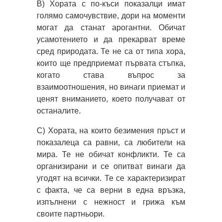
B) Хората с по-къси показалци имат
голямо самочувствие, дори на моменти
могат да станат арогантни. Обичат
усамотението и да прекарват време
сред природата. Те не са от типа хора,
които ще предприемат първата стъпка,
когато става въпрос за
взаимоотношения, но винаги приемат и
ценят вниманието, което получават от
останалите.
C) Хората, на които безимения пръст и
показалеца са равни, са любители на
мира. Те не обичат конфликти. Те са
организирани и се опитват винаги да
угодят на всички. Те се характеризират
с факта, че са верни в една връзка,
изпълнени с нежност и грижа към
своите партньори.