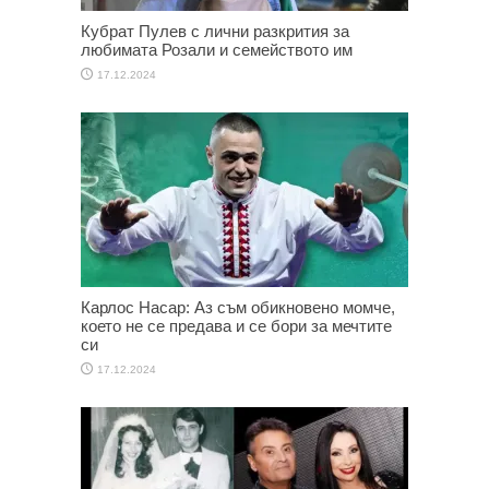
Кубрат Пулев с лични разкрития за
любимата Розали и семейството им
17.12.2024
Карлос Насар: Аз съм обикновено момче,
което не се предава и се бори за мечтите
си
17.12.2024