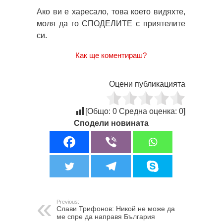
Ако ви е харесало, това което видяхте,
моля да го СПОДЕЛИТЕ с приятелите
си.
Как ще коментираш?
Оцени публикацията
[Общо:
0
Средна оценка:
0
]
Сподели новината
Previous:
Слави Трифонов: Никой не може да
ме спре да направя България