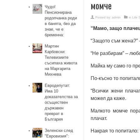
момче
Чудо!
Пенсионирана
родопчанка роди
Posted by:
admin
in
Life 
в банята, без да
“Мамо, защо плачеш
знае, че е
бременна:
“Защото съм жена?” 
Мартин
Карбовски:
“Не разбирам” – люб
Телевизиите
съсипаха живота
Майка му само го пре
на Маргарита
Михнева
По-късно то попитал
Евродепутат:
“Всички жени плача
Има 10
доказателства за
можел да каже.
осъществен
държавен
Малкото момче пора
преврат в
плачат.
България
Зеленски след
Накрая то попитало:
"Евровизия":