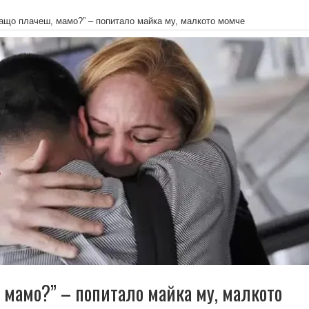
ащо плачеш, мамо?” – попитало майка му, малкото момче
 мамо?” – попитало майка му, малкото