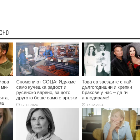
ЕСНО
Нова
Спомени от СОЦА: Ядяхме
Това са звездите с най-
 ми-
само кучешка радост и
дългогодишни и крепки
русенско варено, защото
бракове у нас – да ги
ята,
другото беше само с връзки
аплодираме!
ка
17.12.2024
17.12.2024