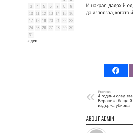
И накрая дадох й ед
3
4
5
6
7
8
9
да използва, когато 
10
11
12
13
14
15
16
17
18
19
20
21
22
23
24
25
26
27
28
29
30
31
« дек.
Previous:
4 години след зв
Вероника баща й 
издържа убиеца
ABOUT ADMIN