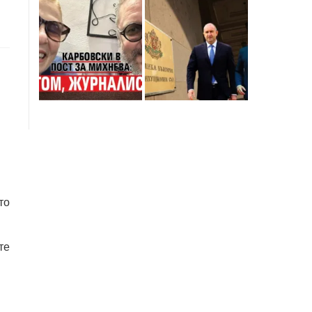
то
те