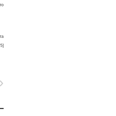
то
та
:
5
]