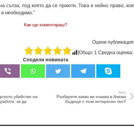
на сълза, под която да се приюти. Това е нейно право, кое
й е необходимо.”
Как ще коментираш?
Оцени публикация
[Общо:
1
Средна оценка
Сподели новината
Next:
ерското убийство на
Разберете какво ви очаква в близко
работи, за да
бъдеще с този интересен тест!