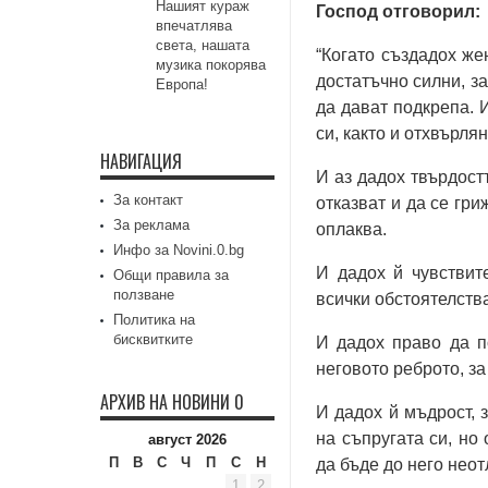
Нашият кураж
Господ отговорил:
впечатлява
света, нашата
“Когато създадох же
музика покорява
достатъчно силни, за
Европа!
да дават подкрепа. 
си, както и отхвърлян
НАВИГАЦИЯ
И аз дадох твърдост
За контакт
отказват и да се гри
За реклама
оплаква.
Инфо за Novini.0.bg
И дадох й чувствите
Общи правила за
ползване
всички обстоятелства
Политика на
бисквитките
И дадох право да п
неговото реброто, за
АРХИВ НА НОВИНИ 0
И дадох й мъдрост, 
на съпругата си, но
август 2026
П
В
С
Ч
П
С
Н
да бъде до него неот
1
2