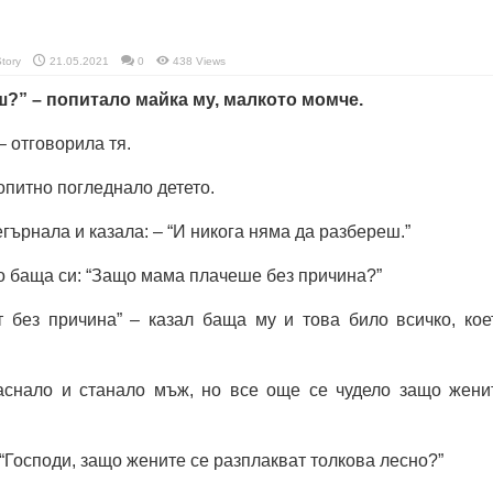
Story
21.05.2021
0
438 Views
?” – попитало майка му, малкото момче.
– отговорила тя.
опитно погледнало детето.
гърнала и казала: – “И никога няма да разбереш.”
о баща си: “Защо мама плачеше без причина?”
т без причина” – казал баща му и това било всичко, кое
снало и станало мъж, но все още се чудело защо жени
 “Господи, защо жените се разплакват толкова лесно?”