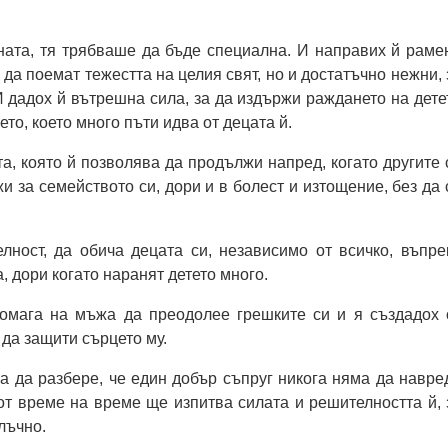
ната, тя трябваше да бъде специална. И направих й раме
 да поемат тежестта на целия свят, но и достатъчно нежни, 
И дадох й вътрешна сила, за да издържи раждането на дете
ето, което много пъти идва от децата й.
та, която й позволява да продължи напред, когато другите 
жи за семейството си, дори и в болест и изтощение, без да 
лност, да обича децата си, независимо от всичко, въпре
, дори когато наранят детето много.
омага на мъжа да преодолее грешките си и я създадох 
 да защити сърцето му.
за да разбере, че един добър съпруг никога няма да навре
 от време на време ще изпитва силата и решителността й, 
лъчно.