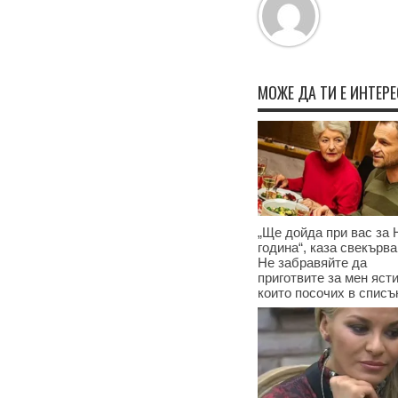
МОЖЕ ДА ТИ Е ИНТЕР
„Ще дойда при вас за 
година“, каза свекърва
Не забравяйте да
приготвите за мен ясти
които посочих в списъ
17.12.2024