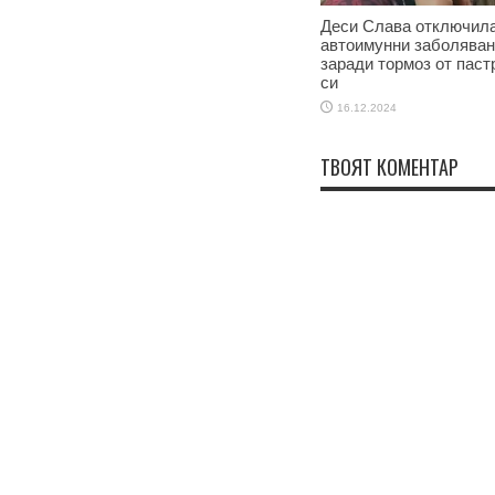
Деси Слава отключила
автоимунни заболява
заради тормоз от паст
си
16.12.2024
ТВОЯТ КОМЕНТАР