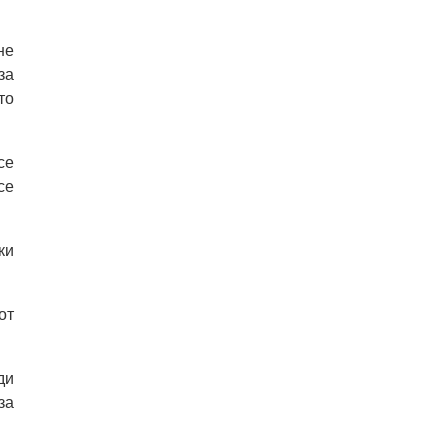
не
за
то
се
се
ки
от
ди
за