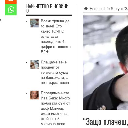
НАЙ-ЧЕТЕНО В НОВИНИ
Home
»
Life Story
»
“З
0
Всеки трябва да
го знае! Ето
какво ТОЧНО
означават
последните 4
цифри от вашето
ЕГН:
Плащаме вече
процент от
теглената сума
на банкомата, а
не твърда такса
Пловдивчанката
Ива Бека: Много
по-богата съм от
шеф Манчев,
имам имоти на
“Защо плачеш,
стойност 5
милиона лева