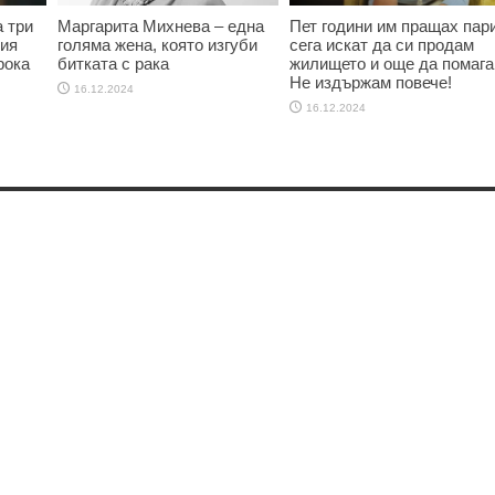
 три
Маргарита Михнева – една
Пет години им пращах пари
ния
голяма жена, която изгуби
сега искат да си продам
рока
битката с рака
жилището и още да помага
Не издържам повече!
16.12.2024
16.12.2024