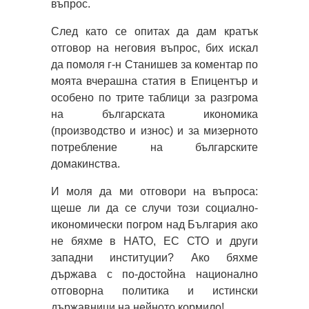
въпрос.
След като се опитах да дам кратък
отговор на неговия въпрос, бих искал
да помоля г-н Станишев за коментар по
моята вчерашна статия в Епицентър и
особено по трите таблици за разгрома
на българската икономика
(производство и износ) и за мизерното
потребление на българските
домакинства.
И моля да ми отговори на въпроса:
щеше ли да се случи този социално-
икономически погром над България ако
не бяхме в НАТО, ЕС СТО и други
западни институции? Ако бяхме
държава с по-достойна национално
отговорна политика и истински
държавници на нейното кормило!