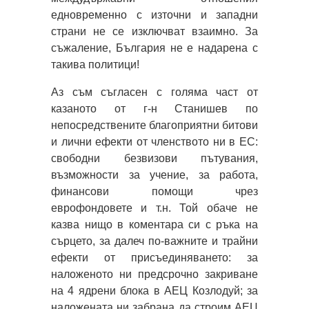
едновременно с източни и западни
страни не се изключват взаимно. За
съжаление, България не е надарена с
такива политици!
Аз съм съгласен с голяма част от
казаното от г-н Станишев по
непосредствените благоприятни битови
и лични ефекти от членството ни в ЕС:
свободни безвизови пътувания,
възможности за учение, за работа,
финансови помощи чрез
еврофондовете и т.н. Той обаче не
казва нищо в коментара си с ръка на
сърцето, за далеч по-важните и трайни
ефекти от присъединяването: за
наложеното ни предсрочно закриване
на 4 ядрени блока в АЕЦ Козлодуй; за
наложената ни забрана да строим АЕЦ