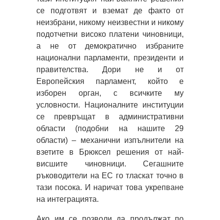
се подготвят и вземат де факто от
неизбрани, никому неизвестни и никому
подотчетни високо платени чиновници,
а не от демократично избраните
национални парламенти, президенти и
правителства. Дори не и от
Европейския парламент, който е
изборен орган, с всичките му
условности. Националните институции
се превръщат в административни
области (подобни на нашите 29
области) – механични изпълнители на
взетите в Брюксел решения от най-
висшите чиновници. Сегашните
ръководители на ЕС го тласкат точно в
тази посока. И наричат това укрепване
на интеграцията.
Ако им се позволи да продължат по