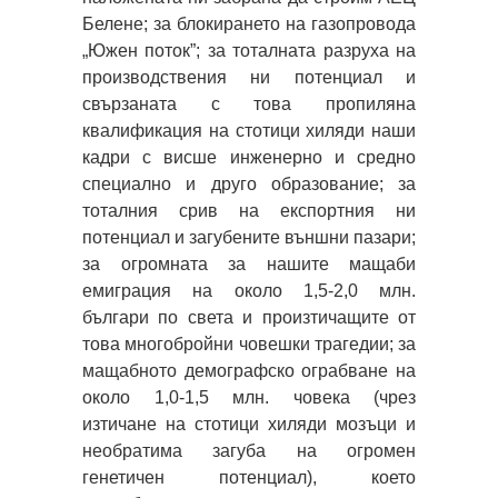
Белене; за блокирането на газопровода
„Южен поток”; за тоталната разруха на
производствения ни потенциал и
свързаната с това пропиляна
квалификация на стотици хиляди наши
кадри с висше инженерно и средно
специално и друго образование; за
тоталния срив на експортния ни
потенциал и загубените външни пазари;
за огромната за нашите мащаби
емиграция на около 1,5-2,0 млн.
българи по света и произтичащите от
това многобройни човешки трагедии; за
мащабното демографско ограбване на
около 1,0-1,5 млн. човека (чрез
изтичане на стотици хиляди мозъци и
необратима загуба на огромен
генетичен потенциал), което