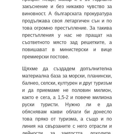
закъснение и без никакво чувство за
виновност. А българската прокуратура
продължава своя летаргичен сън и по
това огромно престъпление. За такива
престъпления у нас не пращат на
съответното място зад решетките, а
повишават в министерски и вице
премиерски постове.
Щяхме да създадем допълнителна
материална база за морски, планински,
балнео, селски, културен и друг туризъм
и да приемаме не половин милион,
както е сега, а 1,5-2 и повече милиона
руски туристи. Нужно ли е да
обяснявам какви облаги би донесло
това пряко от туризма, а също и по
линия на свързаните с него отрасли и
дейности, за заетостта, доходите,