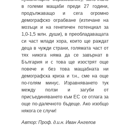
в големи мащаби преди 27 години,
продължаващо и сега огромно
демографско ограбване (изтичане на
мозъци и на генетичен потенциал за
1,0-1,5 млн. души), в преобладаващата
си част млади хора, които ще раждат
деца в чужди страни, голямата част от
тях никога няма да се завърнат в
България и с това ще изострят още
повече и без това мащабната ни
демографска криза и т.н., сме на още
по-голям минус. Изравняването тук
между ползи и загуби от
присъединяването към ЕС се отлага за
още по-далечното бъдеще. Ако изобщо
някога се случи!
Автор: Проф. д.и.н. Иван Ангелов