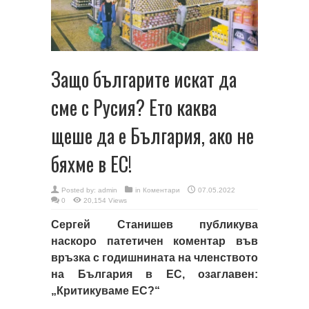
Защо българите искат да
сме с Русия? Ето каква
щеше да е България, ако не
бяхме в ЕС!
Posted by:
admin
in
Коментари
07.05.2022
0
20,154 Views
Сергей Станишев публикува
наскоро патетичен коментар във
връзка с годишнината на членството
на България в ЕС, озаглавен:
„Критикуваме ЕС?“