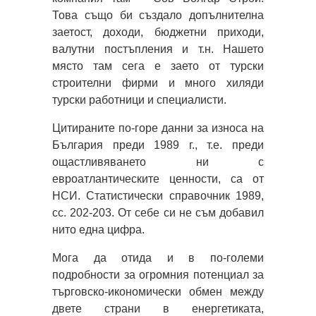
Това също би създало допълнителна
заетост, доходи, бюджетни приходи,
валутни постъпления и т.н. Нашето
място там сега е заето от турски
строителни фирми и много хиляди
турски работници и специалисти.
Цитираните по-горе данни за износа на
България преди 1989 г., т.е. преди
ощастливяването ни с
евроатлантическите ценности, са от
НСИ. Статистически справочник 1989,
сс. 202-203. От себе си не съм добавил
нито една цифра.
Мога да отида и в по-големи
подробности за огромния потенциал за
търговско-икономически обмен между
двете страни в енергетиката,