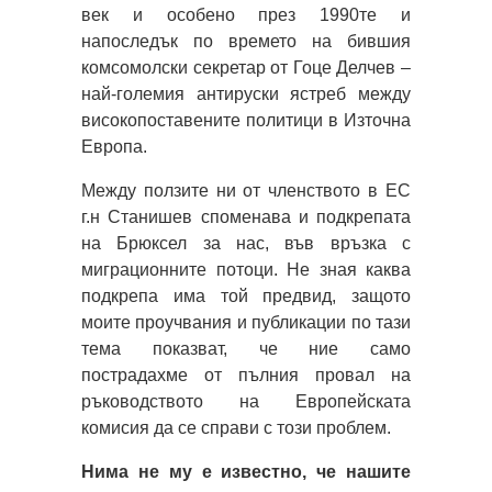
век и особено през 1990те и
напоследък по времето на бившия
комсомолски секретар от Гоце Делчев –
най-големия антируски ястреб между
високопоставените политици в Източна
Европа.
Между ползите ни от членството в ЕС
г.н Станишев споменава и подкрепата
на Брюксел за нас, във връзка с
миграционните потоци. Не зная каква
подкрепа има той предвид, защото
моите проучвания и публикации по тази
тема показват, че ние само
пострадахме от пълния провал на
ръководството на Европейската
комисия да се справи с този проблем.
Нима не му е известно, че нашите