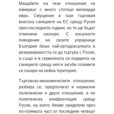
Мащабите на тези отношения се
измерват с много стотици милиарди
евро. Смущения в тази търговия
внесоха санкциите на ЕС срещу Русия
през последните години, но те ще бъдат
отменени наскоро. С васалното
поведение на своите управници
България беше най-ортодоксалната в
резервираността си да търгува с Русия,
а също и в сервилната си подкрепа на
санкциите срещу нея и загуби големите
си пазари на нейна територия.
Търговско-икономическите отношения,
разбира се, предполагат и нормални
политически и други отношения, а не
политическа конфронтация срещу
Русия, на която бяхме свидетели през
по-голямата част от последния четвърт