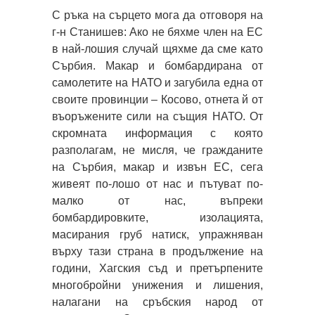
С ръка на сърцето мога да отговоря на
г-н Станишев: Ако не бяхме член на ЕС
в най-лошия случай щяхме да сме като
Сърбия. Макар и бомбардирана от
самолетите на НАТО и загубила една от
своите провинции – Косово, отнета й от
въоръжените сили на същия НАТО. От
скромната информация с която
разполагам, не мисля, че гражданите
на Сърбия, макар и извън ЕС, сега
живеят по-лошо от нас и пътуват по-
малко от нас, въпреки
бомбардировките, изолацията,
масирания груб натиск, упражняван
върху тази страна в продължение на
години, Хагския съд и претърпените
многобройни унижения и лишения,
налагани на сръбския народ от