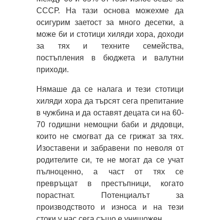
СССР. На тази основа можехме да
осигурим заетост за много десетки, а
може би и стотици хиляди хора, доходи
за тях и техните семейства,
постъпления в бюджета и валутни
приходи.
Нямаше да се налага и тези стотици
хиляди хора да търсят сега препитание
в чужбина и да оставят децата си на 60-
70 годишни немощни баби и дядовци,
които не смогват да се грижат за тях.
Изоставени и забравени по неволя от
родителите си, те не могат да се учат
пълноценно, а част от тях се
превръщат в престъпници, когато
порастнат. Потенциалът за
производството и износа и на тези
стоки у нас сега също е унищожен.