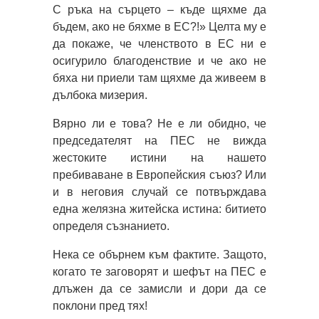
С ръка на сърцето – къде щяхме да
бъдем, ако не бяхме в ЕС?!» Целта му е
да покаже, че членството в ЕС ни е
осигурило благоденствие и че ако не
бяха ни приели там щяхме да живеем в
дълбока мизерия.
Вярно ли е това? Не е ли обидно, че
председателят на ПЕС не вижда
жестоките истини на нашето
пребиваване в Европейския съюз? Или
и в неговия случай се потвърждава
една желязна житейска истина: битието
определя съзнанието.
Нека се обърнем към фактите. Защото,
когато те заговорят и шефът на ПЕС е
длъжен да се замисли и дори да се
поклони пред тях!