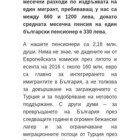
месечни разходи по издръжката на
един мигрант, пребиваващ у нас са
между 660 и 1200 лева, докато
средната месечна пенсия на един
български пенсионер е 330 лева.
А нашите пенсионери са 2,18 млн.
души. Нима не знае, че дадените ни от
Европейската комисия през лятото и
есента на 2016 г. около 160 млн. евро
са главно за интегрирането на
имигрантите в България, а не толкова
за довършване на заграждението с
Турция и за подобряване на неговото
поддържане. С други думи – за
превръщането на България през
следващите години в огромен бежански
лагер и за ограничаване на
миграционните потоци от Турция през