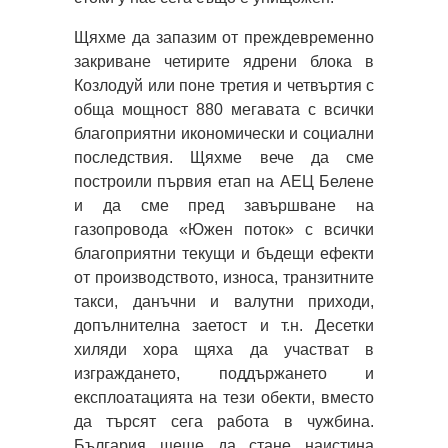
Щяхме да запазим от преждевременно
закриване четирите ядрени блока в
Козлодуй или поне третия и четвъртия с
обща мощност 880 мегавата с всички
благоприятни икономически и социални
последствия. Щяхме вече да сме
построили първия етап на АЕЦ Белене
и да сме пред завършване на
газопровода «Южен поток» с всички
благоприятни текущи и бъдещи ефекти
от производството, износа, транзитните
такси, данъчни и валутни приходи,
допълнителна заетост и т.н. Десетки
хиляди хора щяха да участват в
изграждането, поддържането и
експлоатацията на тези обекти, вместо
да търсят сега работа в чужбина.
България щеше да стане наистина