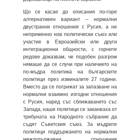
Що се касае до описания по-горе
алтернативен вариант – нормални
двустранни отношения с Русия, а не
непременно нов политически съюз или
участие в Евроазийски или други
интеграционни общности, с горните
редове доказвам, че подобен разгром
нямаше да се случи при наличието на
по-мъдра политика на българските
политици през изминалите 27 години.
Вместо да се погрижат за запазване на
нормални взаимно изгодни отношения
с Русия, наред със сближаването със
Запада, наши политици се заканваха от
трибуната на Народното събрание да
съдят Съветския съюз. За мъдрите
политици поддържането на нормални
междудържавни отношения