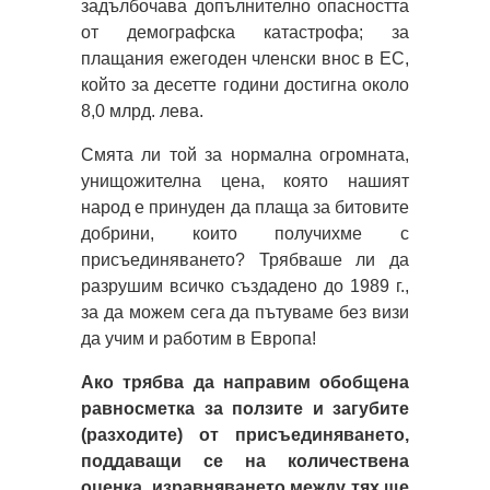
задълбочава допълнително опасността
от демографска катастрофа; за
плащания ежегоден членски внос в ЕС,
който за десетте години достигна около
8,0 млрд. лева.
Смята ли той за нормална огромната,
унищожителна цена, която нашият
народ е принуден да плаща за битовите
добрини, които получихме с
присъединяването? Трябваше ли да
разрушим всичко създадено до 1989 г.,
за да можем сега да пътуваме без визи
да учим и работим в Европа!
Ако трябва да направим обобщена
равносметка за ползите и загубите
(разходите) от присъединяването,
поддаващи се на количествена
оценка, изравняването между тях ще