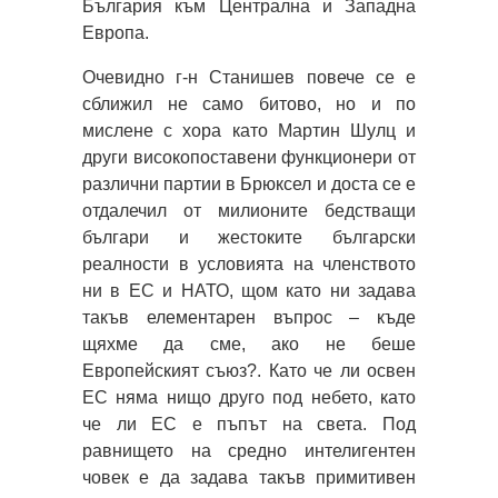
България към Централна и Западна
Европа.
Очевидно г-н Станишев повече се е
сближил не само битово, но и по
мислене с хора като Мартин Шулц и
други високопоставени функционери от
различни партии в Брюксел и доста се е
отдалечил от милионите бедстващи
българи и жестоките български
реалности в условията на членството
ни в ЕС и НАТО, щом като ни задава
такъв елементарен въпрос – къде
щяхме да сме, ако не беше
Европейският съюз?. Като че ли освен
ЕС няма нищо друго под небето, като
че ли ЕС е пъпът на света. Под
равнището на средно интелигентен
човек е да задава такъв примитивен