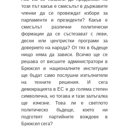
този път какъв е смисълът в държавите
членки да се провеждат избори за
парламенти и президенти? Какъв е
смисълът различни политически
формации да се състезават с леви,
десни или центристки програми за
доверието на народа? От тях в бъдеще
нищо няма да зависи. Всичко ще се
решава от висшите администратори в
Брюксел и националните институции
ще бъдат само послушни изпълнители
на техните решения. И сега
демокрацията в ЕС е до голяма степен
символична, но тогава и тази залъгалка
ще изчезне. Това ли е светлото
политическо бъдеще, което ни
подготвят партийните вождове в
Брюксел сега?