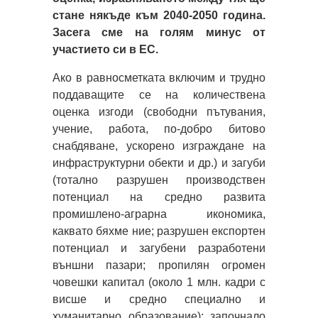
стане някъде към 2040-2050 година.
Засега сме на голям минус от
участието си в ЕС.
Ако в равносметката включим и трудно
поддаващите се на количествена
оценка изгоди (свободни пътувания,
учение, работа, по-добро битово
снабдяване, ускорено изграждане на
инфраструктурни обекти и др.) и загуби
(тотално разрушен производствен
потенциал на средно развита
промишлено-аграрна икономика,
каквато бяхме ние; разрушен експортен
потенциал и загубени разработени
външни пазари; пропилян огромен
човешки капитал (около 1 млн. кадри с
висше и средно специално и
хуманитарно образование); започнало