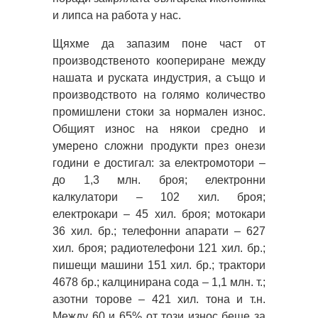
и липса на работа у нас.
Щяхме да запазим поне част от
производственото коопериране между
нашата и руската индустрия, а също и
производството на голямо количество
промишлени стоки за нормален износ.
Общият износ на някои средно и
умерено сложни продукти през онези
години е достигал: за електромотори –
до 1,3 млн. броя; електронни
калкулатори – 102 хил. броя;
електрокари – 45 хил. броя; мотокари
36 хил. бр.; телефонни апарати – 627
хил. броя; радиотелефони 121 хил. бр.;
пишещи машини 151 хил. бр.; трактори
4678 бр.; калцинирана сода – 1,1 млн. т.;
азотни торове – 421 хил. тона и т.н.
Между 60 и 65% от този износ беше за