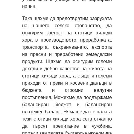
начин.
Така щяхме да предотвратим разрухата
на нашето селско стопанство, да
осигурим заетост на стотици хиляди
хора в производството, преработката,
транспорта, съхраняването, експорта
на пресни и преработени земеделски
продукти. Щяхме да осигурим големи
доходи и добро качество на живота на
стотици хиляди хора, а също и големи
приходи от преки и косвени данъци в
бюджета и огромни валутни
постъпления. Можехме да поддържаме
балансиран бюджет и балансиран
платежен баланс. Нямаше да се налага
тези стотици хиляди хора сега отчаяно
да търсят препитание в чужбина,
поради замрялата българска икономика