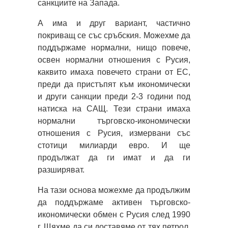
санкциите на Запада.
А има и друг вариант, частично
покриващ се със сръбския. Можехме да
поддържаме нормални, нищо повече,
освен нормални отношения с Русия,
каквито имаха повечето страни от ЕС,
преди да пристъпят към икономически
и други санкции преди 2-3 години под
натиска на САЩ. Тези страни имаха
нормални търговско-икономически
отношения с Русия, измервани със
стотици милиарди евро. И ще
продължат да ги имат и да ги
разширяват.
На тази основа можехме да продължим
да поддържаме активен търговско-
икономически обмен с Русия след 1990
г. Щяхме да си доставяме от тях петрол,