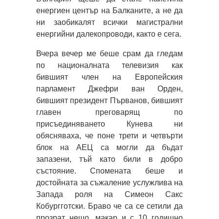
енергиен център на Балканите, а не да
ни заобикалят всички магистрални
енергийни далекопроводи, както е сега.
Вчера вечер ме беше срам да гледам
по националната телевизия как
бившият член на Европейския
парламент Джефри ван Орден,
бившият президент Първанов, бившият
главен преговарящ по
присъединяването Кунева ни
обясняваха, че поне трети и четвърти
блок на АЕЦ са могли да бъдат
запазени, тъй като били в добро
състояние. Спомената беше и
достойната за съжаление услужлива на
Запада роля на Симеон Сакс
Кобургготски. Браво че са се сетили да
прозрат нещо, макар и с 10 годишно