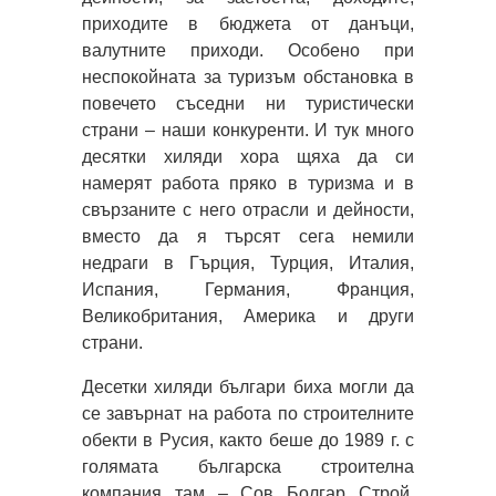
приходите в бюджета от данъци,
валутните приходи. Особено при
неспокойната за туризъм обстановка в
повечето съседни ни туристически
страни – наши конкуренти. И тук много
десятки хиляди хора щяха да си
намерят работа пряко в туризма и в
свързаните с него отрасли и дейности,
вместо да я търсят сега немили
недраги в Гърция, Турция, Италия,
Испания, Германия, Франция,
Великобритания, Америка и други
страни.
Десетки хиляди българи биха могли да
се завърнат на работа по строителните
обекти в Русия, както беше до 1989 г. с
голямата българска строителна
компания там – Сов Болгар Строй.