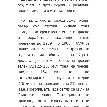
газ, въглища, други суровини, различни
видове машини и съоръжения и т. н.
Ние пък щяхме да снабдяваме техния
пазар със стотици хиляди тона
земеделски хранителни стоки в прясно
и преработено състояние, както
правехме до 1989 г. В 1988 г. 63% от
нашия износ беше за СССР. През онези
години нашият общ износ на яйца е
достигал до 365 млн. броя, на пресни
зеленчуци до 158 хил. тона, на пресни
плодове 164 хил. тона, на
стерилизирани зеленчукови консерви
276 хил. т., на трапезни вина 211 млн. л.
и т.н. По-голямата част от тях са били за
Съветския съюз. Потенциалът за
производството и износа на тези стоки
у нас сега е унищожен по варварски