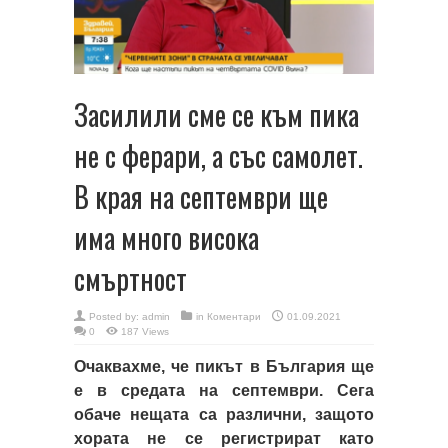
Засилили сме се към пика
не с ферари, а със самолет.
В края на септември ще
има много висока
смъртност
Posted by:
admin
in
Коментари
01.09.2021
0
187 Views
Очаквахме, че пикът в България ще
е в средата на септември. Сега
обаче нещата са различни, защото
хората не се регистрират като