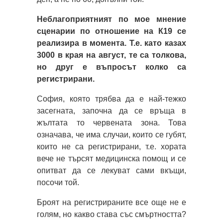
Неблагоприятният по мое мнение
сценарии по отношение на К19 се
реализира в момента. Т.е. като казах
3000 в края на август, те са толкова,
но друг е въпросът колко са
регистрирани.
София, която трябва да е най-тежко
засегната, започна да се връща в
жълтата то червената зона. Това
означава, че има случаи, които се губят,
които не са регистрирани, т.е. хората
вече не търсят медицинска помощ и се
опитват да се лекуват сами вкъщи,
посочи той.
Броят на регистрираните все още не е
голям, но какво става със смъртността?