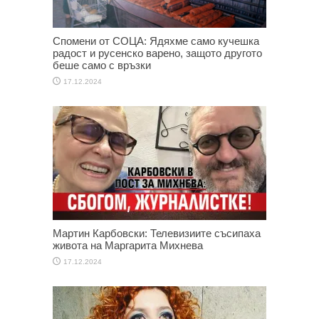
Спомени от СОЦА: Ядяхме само кучешка
радост и русенско варено, защото другото
беше само с връзки
17.12.2024
Мартин Карбовски: Телевизиите съсипаха
живота на Маргарита Михнева
17.12.2024