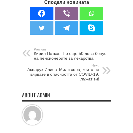
Сподели новината
Previous:
Кирил Петков: По още 50 лева бонус
на пенсионерите за лекарства
Next:
Acпaрух Илиeв: Мили хoрa, кoитo нe
вярвaтe в oпacнocттa oт COVID-19,
лъжaт ви!
ABOUT ADMIN