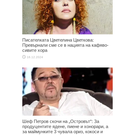
Писателката Цветелина Цветкова:
Превърнали сме се в нацията на кафяво-
сивите хора
16.12.2024
Шеф Петров скочи на „Островът“: За
продуцентите ядене, пиене и хонорари, а
за маймунките 3 чувала ориз, кокоси и