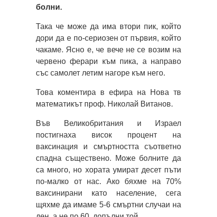
болни.
Така че може да има втори пик, който
дори да е по-сериозен от първия, който
чакаме. Ясно е, че вече не се возим на
червено ферари към пика, а направо
със самолет летим нагоре към него.
Това коментира в ефира на Нова тв
математикът проф. Николай Витанов.
Във Великобритания и Израел
постигнаха висок процент на
ваксинация и смъртността съответно
спадна съществено. Може болните да
са много, но хората умират десет пъти
по-малко от нас. Ако бяхме на 70%
ваксинирани като население, сега
щяхме да имаме 5-6 смъртни случаи на
ден, а не по 60, допълни той.