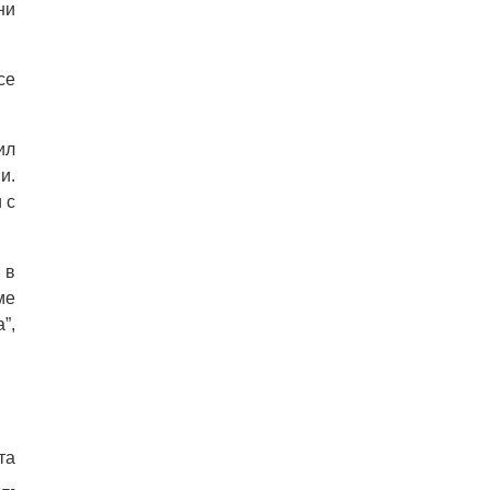
ни
се
ил
и.
 с
 в
ме
”,
та