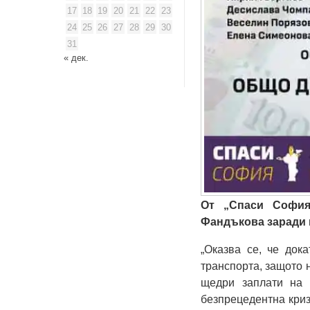
17
18
19
20
21
22
23
24
25
26
27
28
29
30
31
« дек.
От „Спаси София
Фандъкова заради к
„Оказва се, че док
транспорта, защото 
щедри заплати на 
безпрецедентна криз