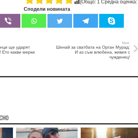
[Общо:
1
Средна оценка
Сподели новината
Next:
анци ще ударят
Шенай за сватбата на Орган Мурад:
! Ето какви мерки
И аз съм влюбена, живея с
чужденец!
ЕСНО