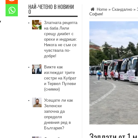
НАЙ-ЧЕТЕНО В НОВИНИ
Home
»
Скандално
»
0
София!
Златната рецепта
на баба Лили
срещу диабет с
орехи и индрише:
Никога не съм се
чувствала по-
добре!
Вижте как
изглеждат трите
сестри на Кубрат
и Тервел Пулеви
(снимки)
Усещате ли как
Зеленски
започна да
определя
дневния ред в
България?
Заплати от 1 м