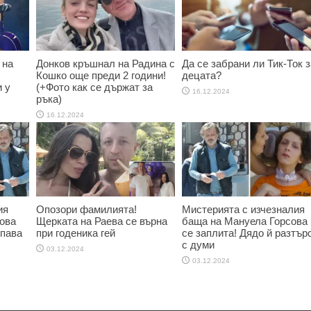
 на
Донков кръшнал на Радина с
Да се забрани ли Тик-Ток з
Кошко още преди 2 години!
децата?
 у
(+Фото как се държат за
16.12.2024
ръка)
16.12.2024
ия
Опозори фамилията!
Мистерията с изчезналия
ова
Щерката на Раева се върна
баща на Мануела Горсова
опава
при годеника гей
се заплита! Дядо й разтър
с думи
03.12.2024
03.12.2024