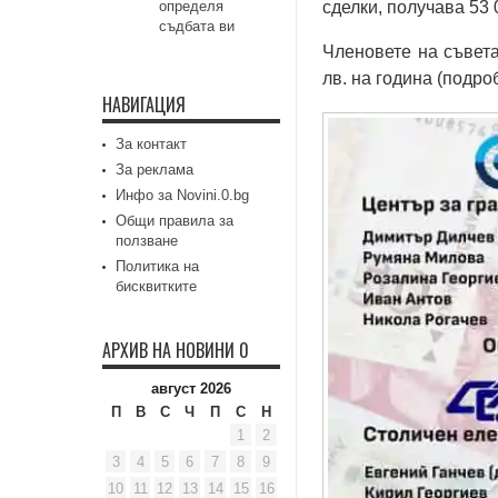
определя
сделки, получава 53 
съдбата ви
Членовете на съвета
лв. на година (подро
НАВИГАЦИЯ
За контакт
За реклама
Инфо за Novini.0.bg
Общи правила за
ползване
Политика на
бисквитките
АРХИВ НА НОВИНИ 0
август 2026
П
В
С
Ч
П
С
Н
1
2
3
4
5
6
7
8
9
10
11
12
13
14
15
16