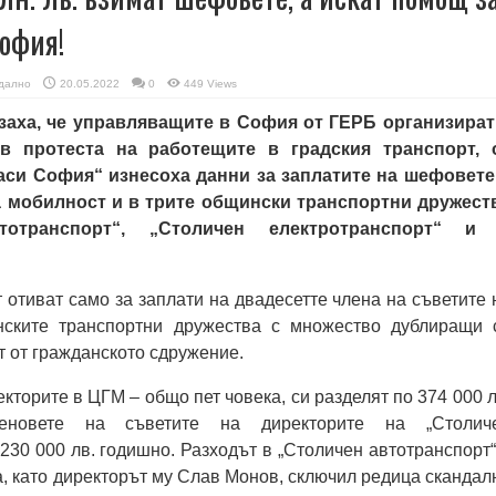
София!
дално
20.05.2022
0
449 Views
азаха, че управляващите в София от ГЕРБ организират
 в протеста на работещите в градския транспорт, 
аси София“ изнесоха данни за заплатите на шефовете
а мобилност и в трите общински транспортни дружест
отранспорт“, „Столичен електротранспорт“ и
т отиват само за заплати на двадесетте члена на съветите 
нските транспортни дружества с множество дублиращи 
т от гражданското сдружение.
кторите в ЦГМ – общо пет човека, си разделят по 374 000 л
еновете на съветите на директорите на „Столич
 230 000 лв. годишно. Разходът в „Столичен автотранспорт“
на, като директорът му Слав Монов, сключил редица скандал