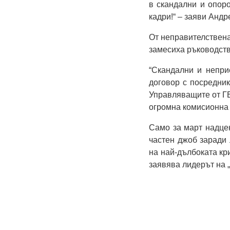
в скандални и опор
кадри!“ – заяви Анд
От неправителствена
замесиха ръководств
“Скандални и непри
договор с посредник
Управляващите от ГЕ
огромна комисионна 
Само за март надцен
частен джоб заради 
на най-дълбоката кр
заявява лидерът на 