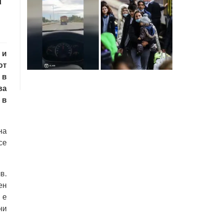
 и
от
 в
ва
 в
на
се
в.
ен
 е
ни