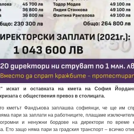
“ искат и оставката на кмета на София Йордан
ризата с обществения превоз в столицата.
ато кметът Фандъкова заплашва софиянци, че ще им сп
няма пари за заплати на работниците, плащаме изключител
огромни и ненужни бордове на директори по време 
а. Ето защо няма пари за градския транспорт – всичко оти