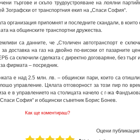
очени търгове и скъпо трудоустрояване на лоялни партий
рей Зографски от транспортния екип на „Спаси София“.
та организация припомнят и последните скандали, в които 
ата на общинските транспортни дружества.
емливи са данните, че „Столичен автотранспорт е сключ
 за доставка на газ на двойно по-високи от пазарните цен
РБ са сключили сделката с директно договаряне, без търг и
за фирмата – посредник.
ката е над 2.5 млн. лв. – общински пари, които са отишли
лошо управление. Цялата отговорност за този пир по вре
иза е в управлението на столицата начело с г-жа Фандъкова
„Спаси София“ и общински съветник Борис Бонев.
Как ще коментираш?
Оцени публикация