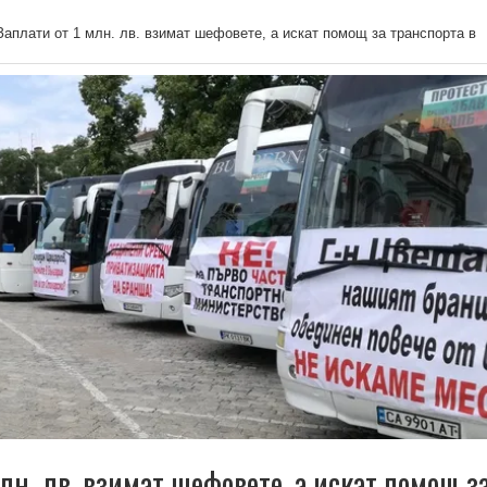
Заплати от 1 млн. лв. взимат шефовете, а искат помощ за транспорта в
лн. лв. взимат шефовете, а искат помощ з