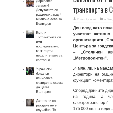
Дарявайте
заплати!
транспорта в 
Депутатите си
разделиха над 4
милиона лева за
Posted by:
admin
in
Скан
Великден
Ден след като пок
Емили
участват активно
Тротинетката си
организацията „Сп
има
Центъра за градск
последовател,
мъж върти
– „Столичен авт
педалите като за
„Метрополитен“.
световно
„4 млн. лв. на манда
Украински
бежанци
директори на общи
измислиха
функции“, коментира
скандална схема
да цакат
Според данните дире
България
на година, а чл
Датата ви на
електротранспорт“ –
раждане не е
175 000 лв. на годи
случайна! Тя