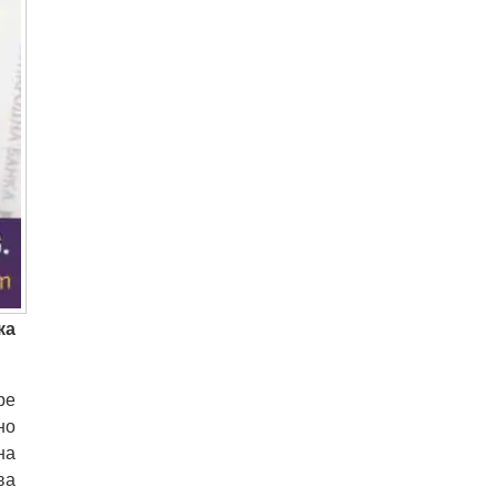
ка
ре
но
на
ва