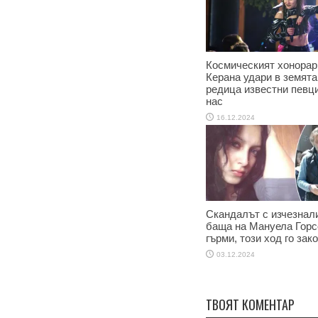
Космическият хонорар
Керана удари в земята
редица известни певци
нас
16.12.2024
Скандалът с изчезнал
баща на Мануела Горс
гърми, този ход го зак
03.12.2024
ТВОЯТ КОМЕНТАР