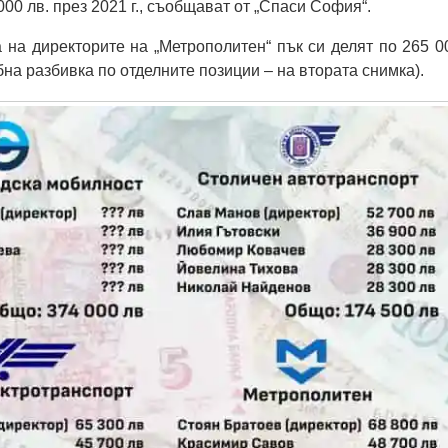
000 лв. през 2021 г., съобщават от „Спаси София“.
 на директорите на „Метрополитен“ пък си делят по 265 0
бна разбивка по отделните позиции – на втората снимка).