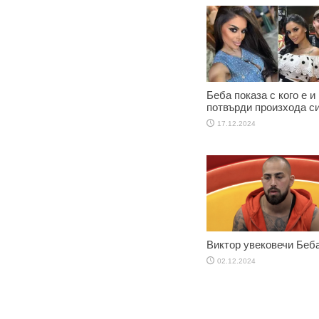
Беба показа с кого е и
потвърди произхода с
17.12.2024
Виктор увековечи Беб
02.12.2024