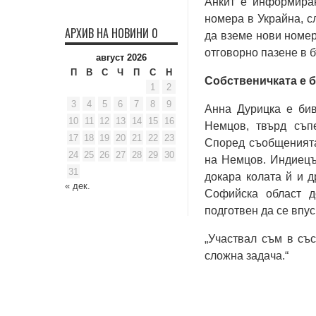
Анкит е информиран
номера в Украйна, с
АРХИВ НА НОВИНИ 0
да вземе нови номер
отговорно пазене в 
август 2026
П
В
С
Ч
П
С
Н
Собственичката е 
1
2
3
4
5
6
7
8
9
Анна Дурицка е бив
10
11
12
13
14
15
16
Немцов, твърд съп
17
18
19
20
21
22
23
Според съобщенията
24
25
26
27
28
29
30
на Немцов. Индиецъ
31
докара колата й и 
« дек.
Софийска област д
подготвен да се впус
„Участвал съм в съ
сложна задача.“