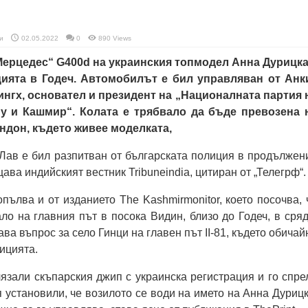
и
02.05.2022
0
890 Views
Мерцедес“ G400d на украинския топмодел Анна Дурицка
ията в Годеч. Автомобилът е бил управляван от Анк
ингх, основател и президент на „Националната партия 
у и Кашмир“. Колата е трябвало да бъде превозена 
ндон, където живее моделката,
Лав е бил разпитван от българската полиция в продължен
ава индийският вестник Tribuneindia, цитиран от „Телегрф“.
ълва и от изданието The Kashmirmonitor, което посочва, 
ло на главния път в посока Видин, близо до Годеч, в сряд
ва въпрос за село Гинци на главен път II-81, където обичай
ицията.
зали скъпарския джип с украинска регистрация и го спре
я установили, че возилото се води на името на Анна Дурицк