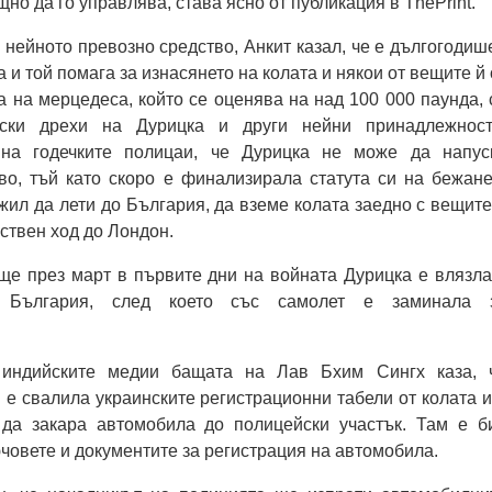
о да го управлява, става ясно от публикация в ThePrint.
а нейното превозно средство, Анкит казал, че е дългогодиш
 и той помага за изнасянето на колата и някои от вещите й 
а на мерцедеса, който се оценява на над 100 000 паунда, 
ски дрехи на Дурицка и други нейни принадлежност
на годечките полицаи, че Дурицка не може да напус
во, тъй като скоро е финализирала статута си на бежане
жил да лети до България, да вземе колата заедно с вещите
бствен ход до Лондон.
ще през март в първите дни на войната Дурицка е влязла
 България, след което със самолет е заминала 
индийските медии бащата на Лав Бхим Сингх каза, 
 е свалила украинските регистрационни табели от колата и
да закара автомобила до полицейски участък. Там е б
човете и документите за регистрация на автомобила.