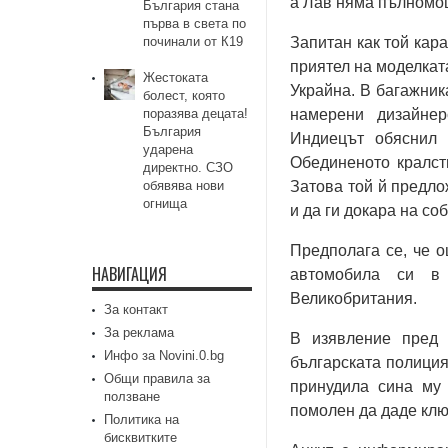
а Лав няма пълномощн
България стана
първа в света по
починали от К19
Запитан как той кар
приятел на моделката
Жестоката
Украйна. В багажник
болест, която
поразява децата!
намерени дизайнер
България
Индиецът обяснил 
ударена
Обединеното кралст
директно. СЗО
обявява нови
Затова той й предло
огнища
и да ги докара на со
Предполага се, че о
НАВИГАЦИЯ
автомобила си в
Великобритания.
За контакт
За реклама
В изявление пред 
Инфо за Novini.0.bg
българската полиция
Общи правила за
принудила сина му 
ползване
помолен да даде клю
Политика на
бисквитките