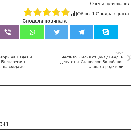
Оцени публикация
[Общо:
1
Средна оценка
Сподели новината
Next:
овори на Радев и
Честито! Лилия от „КуКу Бенд“ и
: Българският
депутатът Станислав Балабанов
се навеждаме
станаха родители
ЕСНО