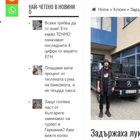
НАЙ-ЧЕТЕНО В НОВИНИ
Home
»
Клюки
»
Задъ
0
Всеки трябва да
го знае! Ето
какво ТОЧНО
означават
последните 4
цифри от вашето
ЕГН:
Плащаме вече
процент от
теглената сума
на банкомата, а
не твърда такса
Защо голяма
част от
българите
заминават на
гурбет в
Задържаха лук
Германия? Ами
вижте колко