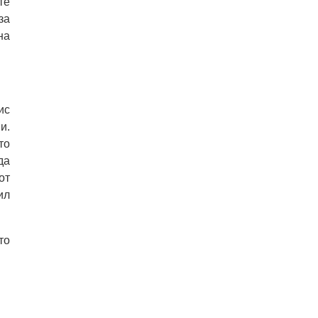
те
за
на
ис
и.
то
да
от
ил
то