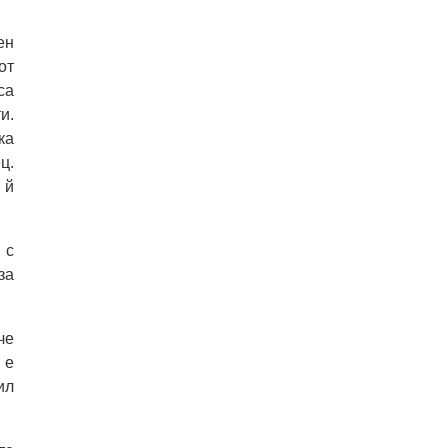
ен
от
са
и.
ка
ц.
 й
 с
за
че
 е
ил