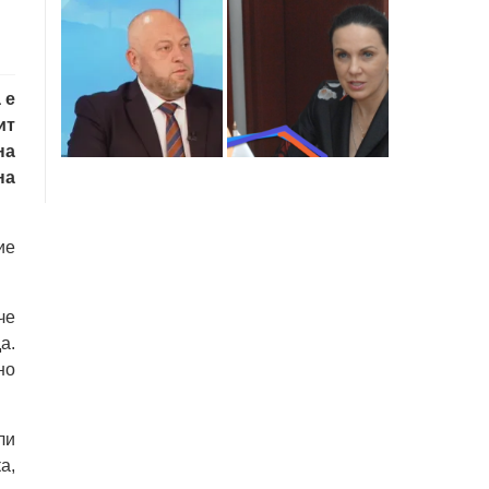
 е
ит
на
на
ие
че
а.
но
ли
а,