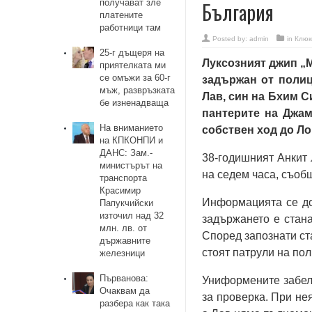
получават зле
България
платените
работници там
Posted by:
admin
in
Клюк
25-г дъщеря на
Луксозният джип „
приятелката ми
се омъжи за 60-г
задържан от полиц
мъж, развръзката
Лав, син на Бхим С
бе изненадваща
пантерите на Джам
На вниманието
собствен ход до Ло
на КПКОНПИ и
ДАНС: Зам.-
38-годишният Анкит 
министърът на
на седем часа, съобщ
транспорта
Красимир
Информацията се доп
Папукчийски
източил над 32
задържането е стана
млн. лв. от
Според запознати ста
държавните
стоят патрули на пол
железници
Първанова:
Униформените забеля
Очаквам да
за проверка. При не
разбера как така