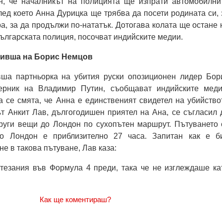
, че началникът на полицията ще изпрати автомобилни
лед което Анна Дурицка ще трябва да посети родината си, 
а, за да продължи по-нататък. Дотогава колата ще остане 
българската полиция, посочват индийските медии.
бивша на Борис Немцов
ша партньорка на убития руски опозиционен лидер Бор
ерник на Владимир Путин, съобщават индийските меди
 се смята, че Анна е единственият свидетел на убийство
т Анкит Лав, дългогодишен приятел на Ана, се съгласил 
други вещи до Лондон по сухопътен маршрут. Пътуването 
о Лондон е приблизително 27 часа. Запитан как е б
не в такова пътуване, Лав каза:
стезания във Формула 4 преди, така че не изглеждаше ка
Как ще коментираш?