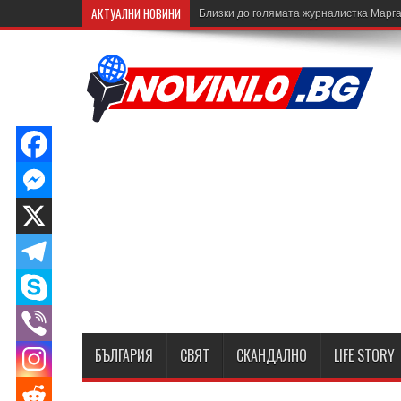
АКТУАЛНИ НОВИНИ
Близки до голямата журналистка Марга
БЪЛГАРИЯ
СВЯТ
СКАНДАЛНО
LIFE STORY