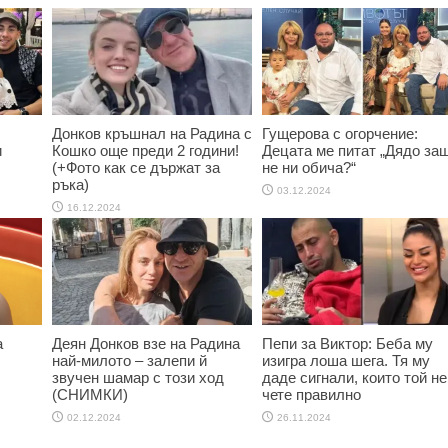
Донков кръшнал на Радина с
Гущерова с огорчение:
и
Кошко още преди 2 години!
Децата ме питат „Дядо за
(+Фото как се държат за
не ни обича?“
ръка)
03.12.2024
16.12.2024
а
Деян Донков взе на Радина
Пепи за Виктор: Беба му
най-милото – залепи й
изигра лоша шега. Тя му
звучен шамар с този ход
даде сигнали, които той не
(СНИМКИ)
чете правилно
02.12.2024
26.11.2024