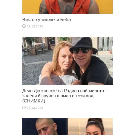
Виктор увековечи Беба
02.12.2024
Деян Донков взе на Радина най-милото –
залепи й звучен шамар с този ход
(СНИМКИ)
02.12.2024