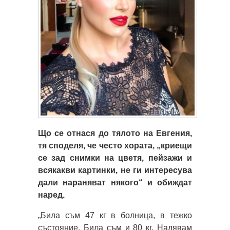
Що се отнася до тялото на Евгения,
тя споделя, че често хората, „криещи
се зад снимки на цветя, пейзажи и
всякакви картинки, не ги интересува
дали нараняват някого“ и обиждат
наред.
„Била съм 47 кг в болница, в тежко
състояние. Била съм и 80 кг. Надявам