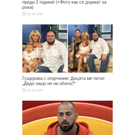
преди 2 години! (+Фото как се държат за
ръка)
16.12.2024
Гущерова с огорчение: Децата ме питат
„Дядо защо не ни обича?“
03.12.2024