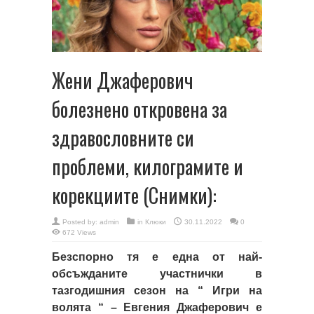
Жени Джаферович
болезнено откровена за
здравословните си
проблеми, килограмите и
корекциите (Снимки):
Posted by:
admin
in
Клюки
30.11.2022
0
672 Views
Безспорно тя е една от най-
обсъжданите участнички в
тазгодишния сезон на “ Игри на
волята “ – Евгения Джаферович е