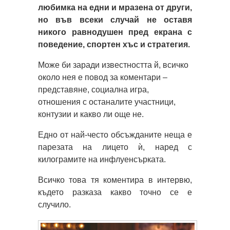
любимка на едни и мразена от други,
но във всеки случай не оставя
никого равнодушен пред екрана с
поведение, спортен хъс и стратегия.
Може би заради известността й, всичко
около нея е повод за коментари –
представяне, социална игра,
отношения с останалите участници,
контузии и какво ли още не.
Едно от най-често обсъжданите неща е
парезата на лицето ѝ, наред с
килограмите на инфлуенсърката.
Всичко това тя коментира в интервю,
където разказа какво точно се е
случило.