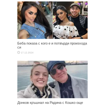
Беба показа с кого е и потвърди произхода
си
17.12.2024
Донков кръшнал на Радина с Кошко още