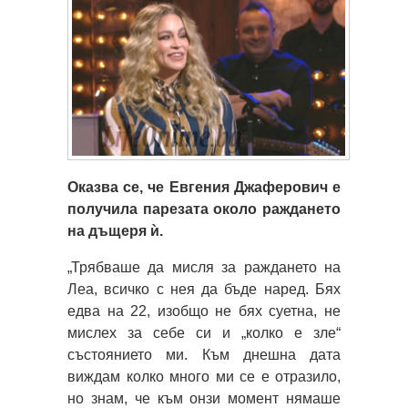
Оказва се, че Евгения Джаферович е
получила парезата около раждането
на дъщеря ѝ.
„Трябваше да мисля за раждането на
Леа, всичко с нея да бъде наред. Бях
едва на 22, изобщо не бях суетна, не
мислех за себе си и „колко е зле“
състоянието ми. Към днешна дата
виждам колко много ми се е отразило,
но знам, че към онзи момент нямаше