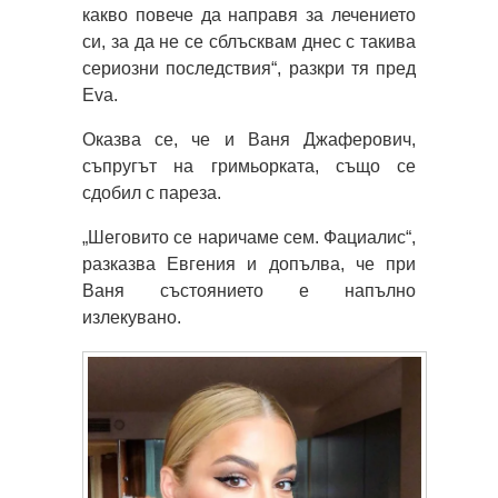
какво повече да направя за лечението
си, за да не се сблъсквам днес с такива
сериозни последствия“, разкри тя пред
Eva.
Оказва се, че и Ваня Джаферович,
съпругът на гримьорката, също се
сдобил с пареза.
„Шеговито се наричаме сем. Фациалис“,
разказва Евгения и допълва, че при
Ваня състоянието е напълно
излекувано.