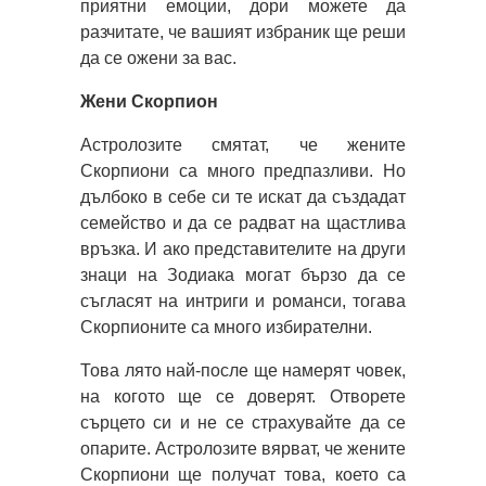
приятни емоции, дори можете да
разчитате, че вашият избраник ще реши
да се ожени за вас.
Жени Скорпион
Астролозите смятат, че жените
Скорпиони са много предпазливи. Но
дълбоко в себе си те искат да създадат
семейство и да се радват на щастлива
връзка. И ако представителите на други
знаци на Зодиака могат бързо да се
съгласят на интриги и романси, тогава
Скорпионите са много избирателни.
Това лято най-после ще намерят човек,
на когото ще се доверят. Отворете
сърцето си и не се страхувайте да се
опарите. Астролозите вярват, че жените
Скорпиони ще получат това, което са