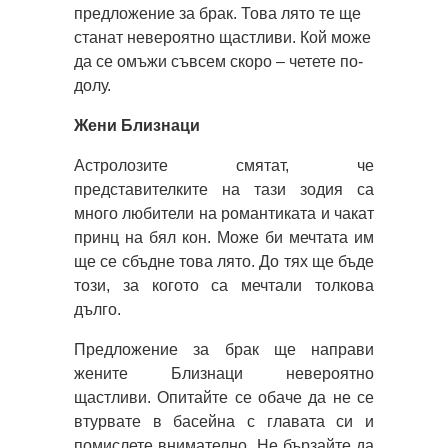
предложение за брак. Това лято те ще
станат невероятно щастливи. Кой може
да се омъжи съвсем скоро – четете по-
долу.
Жени Близнаци
Астролозите смятат, че
представителките на тази зодия са
много любители на романтиката и чакат
принц на бял кон. Може би мечтата им
ще се сбъдне това лято. До тях ще бъде
този, за когото са мечтали толкова
дълго.
Предложение за брак ще направи
жените Близнаци невероятно
щастливи. Опитайте се обаче да не се
втурвате в басейна с главата си и
помислете внимателно. Не бързайте да