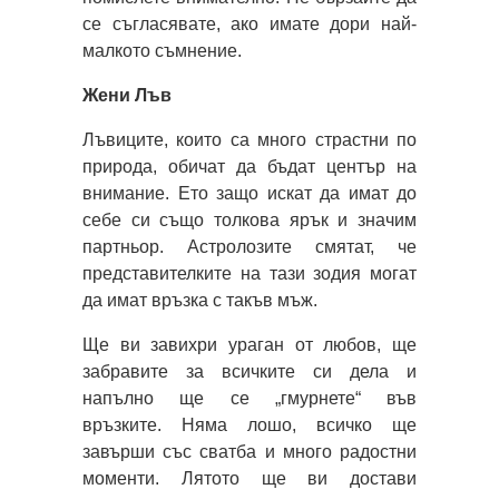
се съгласявате, ако имате дори най-
малкото съмнение.
Жени Лъв
Лъвиците, които са много страстни по
природа, обичат да бъдат център на
внимание. Ето защо искат да имат до
себе си също толкова ярък и значим
партньор. Астролозите смятат, че
представителките на тази зодия могат
да имат връзка с такъв мъж.
Ще ви завихри ураган от любов, ще
забравите за всичките си дела и
напълно ще се „гмурнете“ във
връзките. Няма лошо, всичко ще
завърши със сватба и много радостни
моменти. Лятото ще ви достави