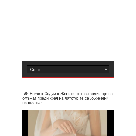
Home
»
Зодии
»
Жените от тези зодии ще се
омъжат преди края на лятото: те са „обречени“
на щастие