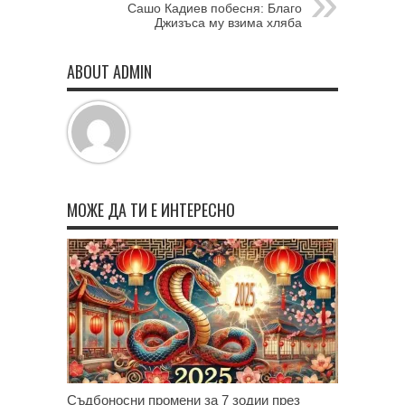
Сашо Кадиев побесня: Благо
Джизъса му взима хляба
ABOUT ADMIN
МОЖЕ ДА ТИ Е ИНТЕРЕСНО
Съдбоносни промени за 7 зодии през