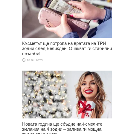
Късметът ще потропа на вратата на ТРИ
зодии след Великден: Очакват ги стабилни
печалби!
18.04.2023
Новата година ще сбъдне най-смелите
желания на 4 зодии – залива ги мощна