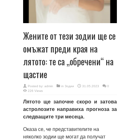
Жените от тези зодии ще се
омъжат преди края на
лятото: те са „обречени“ на
щастие
Posted by:
admin
in
Зодии
31.05.2023
0
226 Views
Лятото ще започне скоро и затова
астролозите направиха прогноза за
следващите три месеца.
Оказа се, че представителите на
няколко зодии ще могат да получат