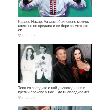
Карлос Насар: Аз съм обикновено момче,
което не се предава и се бори за мечтите
си
17.12.2024
Това са звездите с най-дългогодишни и
крепки бракове у нас – да ги аплодираме!
17.12.2024