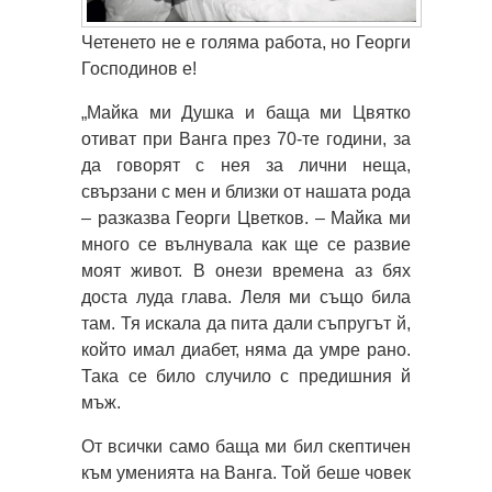
Четенето не е голяма работа, но Георги
Господинов e!
„Майка ми Душка и баща ми Цвятко
отиват при Ванга през 70-те години, за
да говорят с нея за лични неща,
свързани с мен и близки от нашата рода
– разказва Георги Цветков. – Майка ми
много се вълнувала как ще се развие
моят живот. В онези времена аз бях
доста луда глава. Леля ми също била
там. Тя искала да пита дали съпругът й,
който имал диабет, няма да умре рано.
Така се било случило с предишния й
мъж.
От всички само баща ми бил скептичен
към уменията на Ванга. Той беше човек