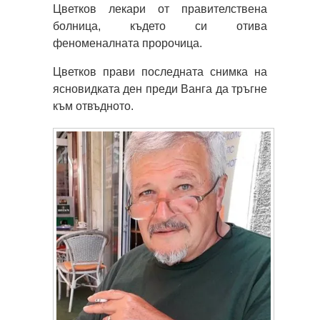
Цветков лекари от правителствена
болница, където си отива
феноменалната пророчица.
Цветков прави последната снимка на
ясновидката ден преди Ванга да тръгне
към отвъдното.