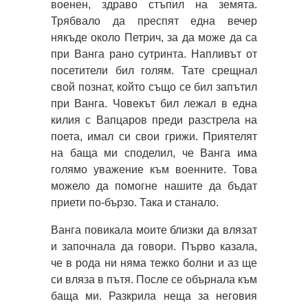
военен, здраво стъпил на земята.
Трябвало да преспят една вечер
някъде около Петрич, за да може да са
при Ванга рано сутринта. Напливът от
посетители бил голям. Тате срещнал
свой познат, който също се бил запътил
при Ванга. Човекът бил лежал в една
килия с Вапцаров преди разстрела на
поета, имал си свои грижи. Приятелят
на баща ми споделил, че Ванга има
голямо уважение към военните. Това
можело да помогне нашите да бъдат
приети по-бързо. Така и станало.
Ванга повикала моите близки да влязат
и започнала да говори. Първо казала,
че в рода ни няма тежко болни и аз ще
си вляза в пътя. После се обърнала към
баща ми. Разкрила неща за неговия