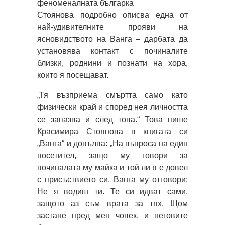
феноменалната българка
Стоянова подробно описва една от
най-удивителните прояви на
ясновидството на Ванга – дарбата да
установява контакт с починалите
близки, роднини и познати на хора,
които я посещават.
„Тя възприема смъртта само като
физически край и според нея личността
се запазва и след това.“ Това пише
Красимира Стоянова в книгата си
„Ванга“ и допълва: „На въпроса на един
посетител, защо му говори за
починалата му майка и той ли я е довел
с присъствието си, Ванга му отговори:
Не я водиш ти. Те си идват сами,
защото аз съм врата за тях. Щом
застане пред мен човек, и неговите