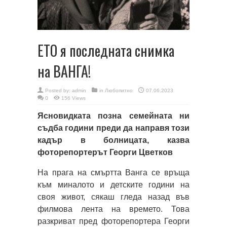
ЕТО я последната снимка
на ВАНГА!
Posted by:
admin
in
Любопитно
07.06.2023
0
156 Views
Ясновидката позна семейната ни
съдба години преди да направя този
кадър в болницата, казва
фоторепортерът Георги Цветков
На прага на смъртта Ванга се връща
към миналото и детските години на
своя живот, сякаш гледа назад във
филмова лента на времето. Това
разкриват пред фоторепортера Георги