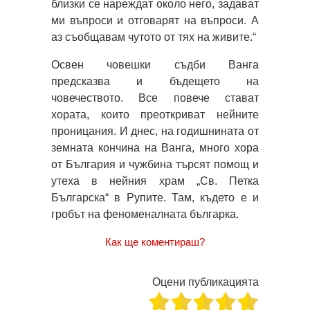
близки се нареждат около него, задават
ми въпроси и отговарят на въпроси. А
аз съобщавам чутото от тях на живите.“
Освен човешки съдби Ванга
предсказва и бъдещето на
човечеството. Все повече стават
хората, които преоткриват нейните
проницания. И днес, на годишнината от
земната кончина на Ванга, много хора
от България и чужбина търсят помощ и
утеха в нейния храм „Св. Петка
Българска“ в Рупите. Там, където е и
гробът на феноменалната българка.
Как ще коментираш?
Оцени публикацията