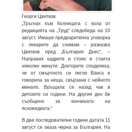
Георги Цветков
„Тръгнах към болницата с кола от
редакцията на „Труд“ следобеда на 10
август. Имаше предварителна уговорка
с лекарите да снимам – разказва
Цветков пред „България Днес“. –
Направих кадрите и стоях в стаята
няколко минути. Докторите споделиха,
че от смъртното си легло Ванга е
говорила за неща, свързани с нейното
минало. Връщала се назад чак в
детските си години. На другия ден бе
съобщено за кончината на
ясновидката.“
В две последователни години датата 11
август се оказа черна за България. На