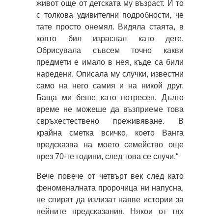
живот още от детската му възраст. И то
с толкова удивителни подробности, че
тате просто онемял. Видяла стаята, в
която бил израснал като дете.
Обрисувала съвсем точно какви
предмети е имало в нея, къде са били
наредени. Описала му случки, известни
само на него самия и на никой друг.
Баща ми беше като потресен. Дълго
време не можеше да възприеме това
свръхестествено преживяване. В
крайна сметка всичко, което Ванга
предсказва на моето семейство още
през 70-те години, след това се случи.“
Вече повече от четвърт век след като
феноменалната пророчица ни напусна,
не спират да излизат наяве истории за
нейните предсказания. Някои от тях