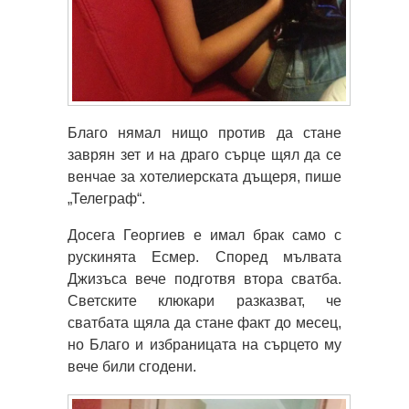
Благо нямал нищо против да стане
заврян зет и на драго сърце щял да се
венчае за хотелиерската дъщеря, пише
„Телеграф“.
Досега Георгиев е имал брак само с
рускинята Есмер. Според мълвата
Джизъса вече подготвя втора сватба.
Светските клюкари разказват, че
сватбата щяла да стане факт до месец,
но Благо и избраницата на сърцето му
вече били сгодени.