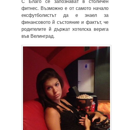
С Благо се запознават в столичен
фитнес. Възможно е от самото начало
ексфутболистът да е знаел за
финансовото й състояние и фактът, че
родителите й държат хотелска верига
във Велинград.