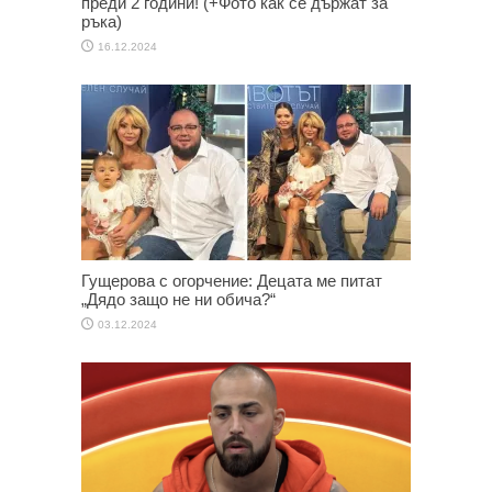
преди 2 години! (+Фото как се държат за
ръка)
16.12.2024
Гущерова с огорчение: Децата ме питат
„Дядо защо не ни обича?“
03.12.2024