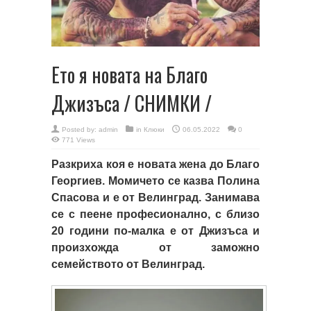
Ето я новата на Благо
Джизъса / СНИМКИ /
Posted by:
admin
in
Клюки
06.05.2022
0
771 Views
Разкриха коя е новата жена до Благо
Георгиев. Момичето се казва Полина
Спасова и е от Велинград. Занимава
се с пеене професионално, с близо
20 години по-малка е от Джизъса и
произхожда от заможно
семейството от Велинград.