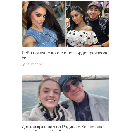
Беба показа с кого е и потвърди произхода
си
17.12.2024
Донков кръшнал на Радина с Кошко още