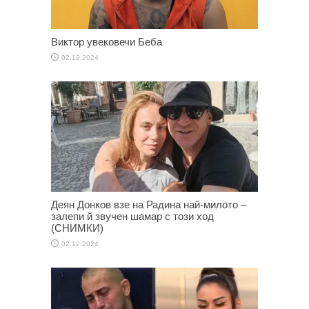
Виктор увековечи Беба
02.12.2024
Деян Донков взе на Радина най-милото –
залепи й звучен шамар с този ход
(СНИМКИ)
02.12.2024