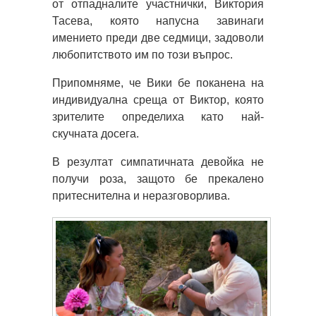
от отпадналите участнички, Виктория
Тасева, която напусна завинаги
имението преди две седмици, задоволи
любопитството им по този въпрос.
Припомняме, че Вики бе поканена на
индивидуална среща от Виктор, която
зрителите определиха като най-
скучната досега.
В резултат симпатичната девойка не
получи роза, защото бе прекалено
притеснителна и неразговорлива.