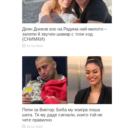
Деян Донков взе на Радина най-милото –
залепи й звучен шамар с този ход
(СНИМКИ)
02.12.2024
Пепи за Виктор: Беба му изигра лоша
шега. Тя му даде сигнали, които той не
чете правилно
26.11.2024