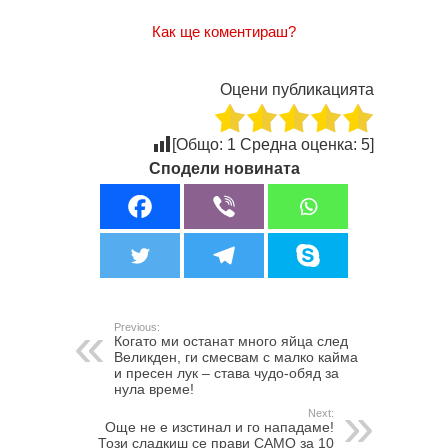
Как ще коментираш?
Оцени публикацията
[Общо:
1
Средна оценка:
5
]
Сподели новината
Previous:
Когато ми останат много яйца след
Великден, ги смесвам с малко кайма
и пресен лук – става чудо-обяд за
нула време!
Next:
Още не е изстинал и го нападаме!
Този сладкиш се прави САМО за 10