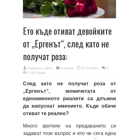
Ето къде отиват девойките
от „Ергенът“, след като не
получат роза:
Posted by:
admin
in
Клюки
27.04.2022
0
3,752 Views
След като не получат роза от
„Ергенът“, момичетата от
едноименното риалити са длъжни
да напуснат имението. Къде обаче
отиват те реално?
Много зрители на предаването си
задават този въпрос и ето че сега една