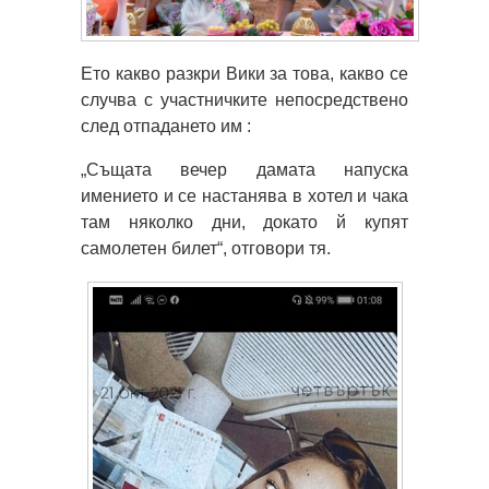
Ето какво разкри Вики за това, какво се
случва с участничките непосредствено
след отпадането им :
„Същата вечер дамата напуска
имението и се настанява в хотел и чака
там няколко дни, докато й купят
самолетен билет“, отговори тя.