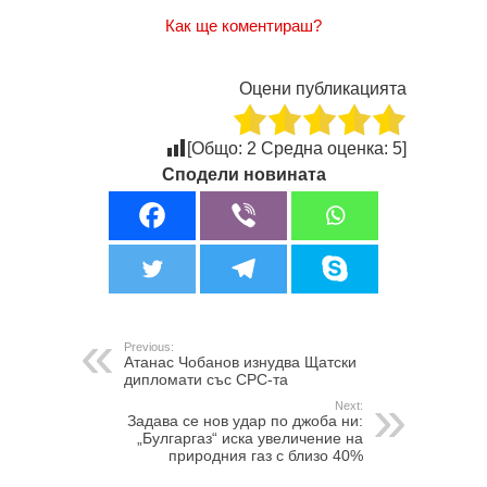
Как ще коментираш?
Оцени публикацията
[Общо:
2
Средна оценка:
5
]
Сподели новината
Previous:
Атанас Чобанов изнудва Щатски
дипломати със СРС-та
Next:
Задава се нов удар по джоба ни:
„Булгаргаз“ иска увеличение на
природния газ с близо 40%