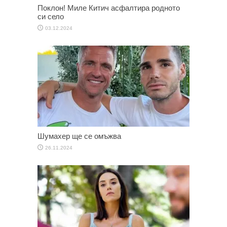
Поклон! Миле Китич асфалтира родното
си село
03.12.2024
Шумахер ще се омъжва
26.11.2024