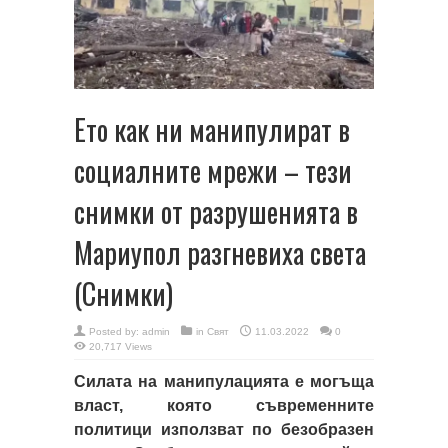
Ето как ни манипулират в
социалните мрежи – тези
снимки от разрушенията в
Мариупол разгневиха света
(Снимки)
Posted by:
admin
in
Свят
11.03.2022
0
20,717 Views
Силата на манипулацията е могъща
власт, която съвременните
политици използват по безобразен