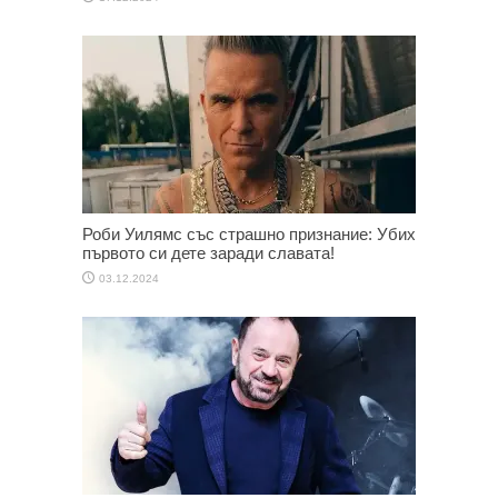
Роби Уилямс със страшно признание: Убих
първото си дете заради славата!
03.12.2024