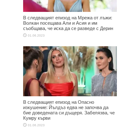
В следващият епизод на Мрежа от лъжи:
Волкан посещава Али и Асия и им
съобщава, че иска да се разведе с Дерин
01.06.2023
В следващият епизод на Опасно
изкушение: Йълдъз едва не започва да
бие доведената си дъщеря. Забелязва, че
Кумру кърви
01.06.2023