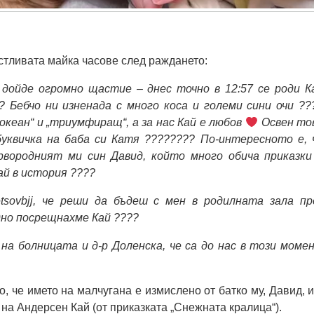
стливата майка часове след раждането:
дойде огромно щастие – днес точно в 12:57 се роди К
? Бебчо ни изненада с много коса и големи сини очи ??
океан“ и „триумфиращ“, а за нас Кай е любов
Освен то
уквичка на баба си Катя ???????? По-интересното е, 
рвородният ми син Давид, който много обича приказки
ай в история ????
tsovbjj, че реши да бъдеш с мен в родилната зала пр
дно посрещнахме Кай ????
 на болницата и д-р Доленска, че са до нас в този моме
о, че името на малчугана е измислено от батко му, Давид, и
на Андерсен Кай (от приказката „Снежната кралица“).