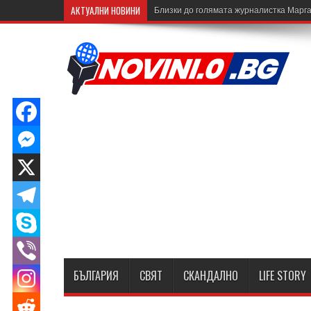
АКТУАЛНИ НОВИНИ
Близки до голямата журналистка Марга
БЪЛГАРИЯ
СВЯТ
СКАНДАЛНО
LIFE STORY