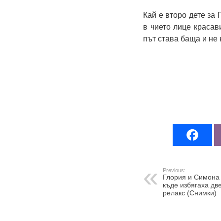
Кай е второ дете за 
в чието лице красав
път става баща и не 
Previous:
Глория и Симона 
къде избягаха дв
релакс (Снимки)