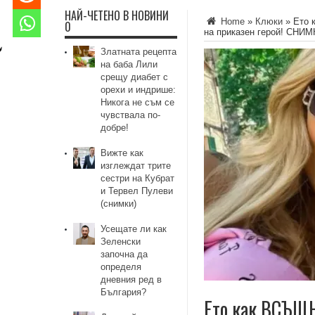
НАЙ-ЧЕТЕНО В НОВИНИ
Home
»
Клюки
»
Ето 
0
на приказен герой! СНИ
Златната рецепта
на баба Лили
срещу диабет с
орехи и индрише:
Никога не съм се
чувствала по-
добре!
Вижте как
изглеждат трите
сестри на Кубрат
и Тервел Пулеви
(снимки)
Усещате ли как
Зеленски
започна да
определя
дневния ред в
България?
Ето как ВСЪЩН