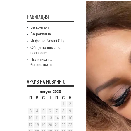
НАВИГАЦИЯ
За контакт
За реклама
Инфо за Novini.0.bg
Общи правила за
ползване
Политика на
бисквитките
АРХИВ НА НОВИНИ 0
август 2026
П
В
С
Ч
П
С
Н
1
2
3
4
5
6
7
8
9
10
11
12
13
14
15
16
17
18
19
20
21
22
23