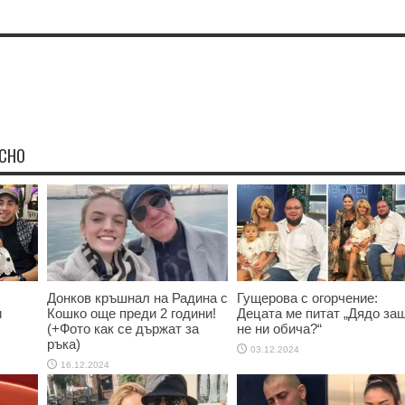
ЕСНО
Донков кръшнал на Радина с
Гущерова с огорчение:
и
Кошко още преди 2 години!
Децата ме питат „Дядо за
(+Фото как се държат за
не ни обича?“
ръка)
03.12.2024
16.12.2024