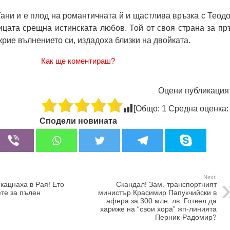
Гани и е плод на романтичната й и щастлива връзка с Теодо
ицата срещна истинската любов. Той от своя страна за пр
крие вълнението си, издадоха близки на двойката.
Как ще коментираш?
Оцени публикация
[Общо:
1
Средна оценка
Сподели новината
Next:
кацнаха в Рая! Ето
Скандал! Зам.-транспортният
ете за пълен
министър Красимир Папукчийски в
афера за 300 млн. лв. Готвел да
хариже на “свои хора” жп-линията
Перник-Радомир?