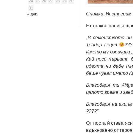
24
25
26
27
28
29
30
31
Снимка: Инстаграм
« дек.
Ето какво написа ща
„В семейството ни 
Теодор Гецов
???
Името му означава „
Кай носи първата б
идеята ни даде пъ
беше чувал името К
Благодаря ти @tge
цялото време и зае
Благодаря на екипа
????“
От поста й става ясн
вдъхновено от героя 