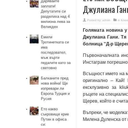
Дарявайте
Джулиана Гани
заплати!
Депутатите си
разделиха над 4
Posted by:
admin
in
Клюк
милиона лева за
Великден
Голямата новина у
Джулиана Гани. Тя
Емили
Тротинетката си
болница “Д-р Щере
има
последовател,
Първоначалната инф
мъж върти
Инстаграм погрешно 
педалите като за
световно
Всъщност името на м
Балканите пред
оригинално – Кай! 
нова война! Ще
ексклузивно за kli
изпревари ли
Европа Турция и
ръцете на специалис
Русия
Щерев, който е счита
Ето какво
Въпреки, че моделкат
съкровище крие
Милена Дуленска от 
Путин в офиса
си: