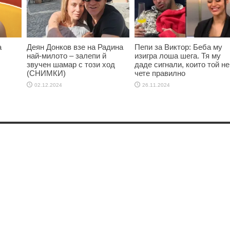
а
Деян Донков взе на Радина
Пепи за Виктор: Беба му
най-милото – залепи й
изигра лоша шега. Тя му
звучен шамар с този ход
даде сигнали, които той не
(СНИМКИ)
чете правилно
02.12.2024
26.11.2024