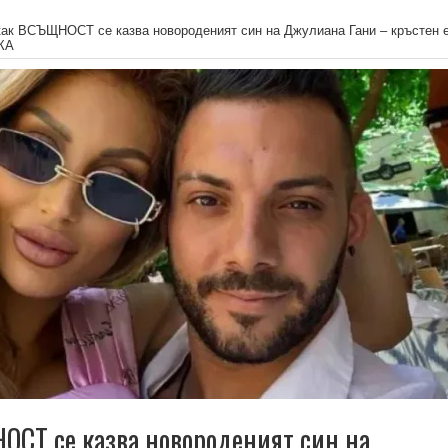
как ВСЪЩНОСТ се казва новороденият син на Джулиана Гани – кръстен 
МКА
ОСТ се казва новороденият син на