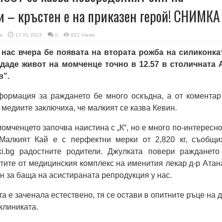
 – кръстен е на приказен герой! СНИМКА
и
17.01.2023
0
822 Views
 нас вчера бе появата на втората рожба на силиконка
 даде живот на момченце точно в 12.57 в столичната 
в”.
ормация за раждането бе много оскъдна, а от коментар
медиите заключиха, че малкият се казва Кевин.
омченцето започва наистина с „К“, но е много по-интересно
Малкият Кай е с перфектни мерки от 2,820 кг, съобщи
uki.bg радостните родители. Джулката повери раждането
тите от медицинския комплекс на именития лекар д-р Атан
н за баща на асистираната репродукция у нас.
а е заченала естествено, тя се остави в опитните ръце на д
клиниката.