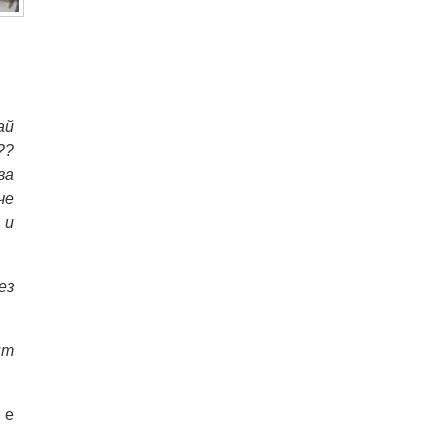
ай
??
ва
че
 и
ез
нт
 е