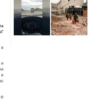
та
АГ
 в
 и
ха
 в
ас
-р