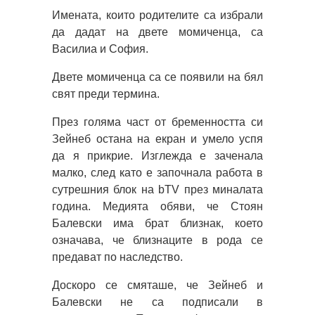
Имената, които родителите са избрали
да дадат на двете момиченца, са
Василиа и София.
Двете момиченца са се появили на бял
свят преди термина.
През голяма част от бременността си
Зейнеб остана на екран и умело успя
да я прикрие. Изглежда е заченала
малко, след като е започнала работа в
сутрешния блок на bTV през миналата
година. Медията обяви, че Стоян
Балевски има брат близнак, което
означава, че близнаците в рода се
предават по наследство.
Доскоро се смяташе, че Зейнеб и
Балевски не са подписали в