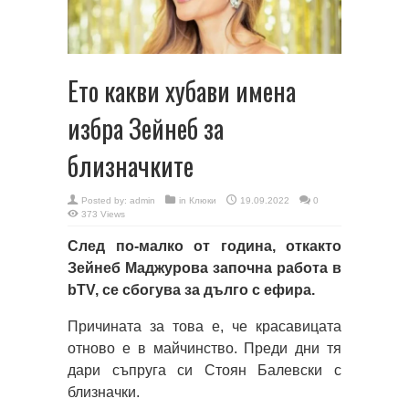
Ето какви хубави имена
избра Зейнеб за
близначките
Posted by:
admin
in
Клюки
19.09.2022
0
373 Views
След по-малко от година, откакто
Зейнеб Маджурова започна работа в
bTV, се сбогува за дълго с ефира.
Причината за това е, че красавицата
отново е в майчинство. Преди дни тя
дари съпруга си Стоян Балевски с
близначки.