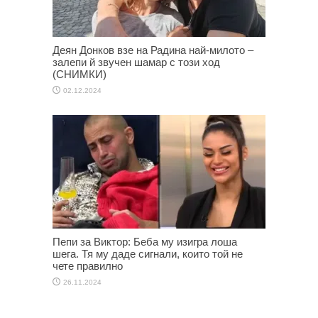
Деян Донков взе на Радина най-милото –
залепи й звучен шамар с този ход
(СНИМКИ)
02.12.2024
Пепи за Виктор: Беба му изигра лоша
шега. Тя му даде сигнали, които той не
чете правилно
26.11.2024