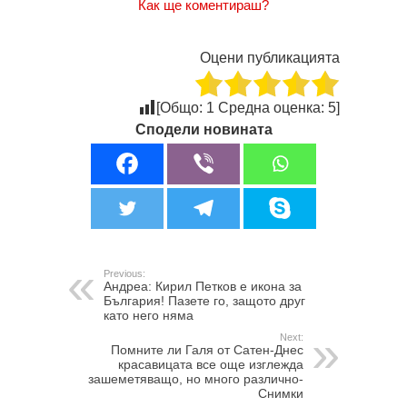
Как ще коментираш?
Оцени публикацията
[Общо:
1
Средна оценка:
5
]
Сподели новината
Previous:
Андреа: Кирил Петков е икона за
България! Пазете го, защото друг
като него няма
Next:
Помните ли Галя от Сатен-Днес
красавицата все още изглежда
зашеметяващо, но много различно-
Снимки