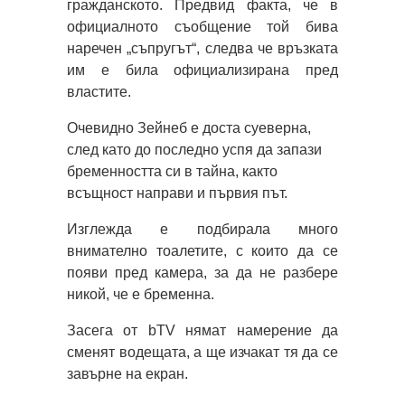
гражданското. Предвид факта, че в
официалното съобщение той бива
наречен „съпругът“, следва че връзката
им е била официализирана пред
властите.
Очевидно Зейнеб е доста суеверна,
след като до последно успя да запази
бременността си в тайна, както
всъщност направи и първия път.
Изглежда е подбирала много
внимателно тоалетите, с които да се
появи пред камера, за да не разбере
никой, че е бременна.
Засега от bTV нямат намерение да
сменят водещата, а ще изчакат тя да се
завърне на екран.