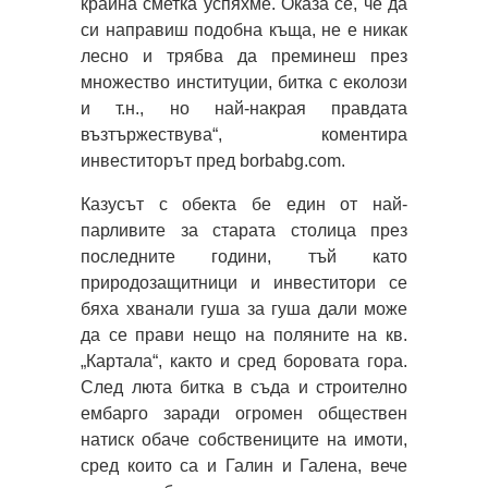
крайна сметка успяхме. Оказа се, че да
си направиш подобна къща, не е никак
лесно и трябва да преминеш през
множество институции, битка с еколози
и т.н., но най-накрая правдата
възтържествува“, коментира
инвеститорът пред borbabg.com.
Казусът с обекта бе един от най-
парливите за старата столица през
последните години, тъй като
природозащитници и инвеститори се
бяха хванали гуша за гуша дали може
да се прави нещо на поляните на кв.
„Картала“, както и сред боровата гора.
След люта битка в съда и строително
ембарго заради огромен обществен
натиск обаче собствениците на имоти,
сред които са и Галин и Галена, вече