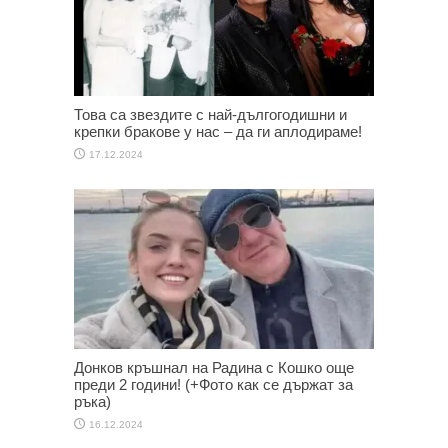
Това са звездите с най-дългогодишни и
крепки бракове у нас – да ги аплодираме!
17.12.2024
Донков кръшнал на Радина с Кошко още
преди 2 години! (+Фото как се държат за
ръка)
16.12.2024