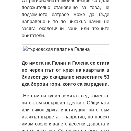
От регионалната екоинспекция са дали
положително становище за това, че
подземното елтрасе може да бъде
направено и то по никакъв начин не
засяга екологични зони или техните
обитатели.
До имота на Галин и Галена се стига
по черен път от края на квартала в
близост до скандално известните 53
дка борови гори, които са заградени.
„Не съм си купил земята след заменка,
нито съм извършил сделки с Общината
или някоя друга институция, нито съм
изсякъл дървета – напротив, по проект
имам озеленяване с десетки дървета и
ще го изпълня. От целия си имот съм