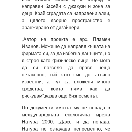
направен басейн с джакузи и зона за
деца. Край сградата са направени алеи,
а цялото дворно пространство е
аранжирано от дизайнери.
„Автор на проекта е арх. Пламен
Иванов. Можеше да направя къщата на
фирмата си, за да избегна данъците, но
я строя като физическо лице. Не мога
да си позволя да правя нещо
незаконно, тъй като сме достатъчно
известни, а тук са вложени много
средства, които няма как да
рискувам“,казва още бизнесменът.
По документи имотът му не попада в
международната екологична мрежа
Натура 2000. „Даже и да попада,
Натура не означава непременно, че