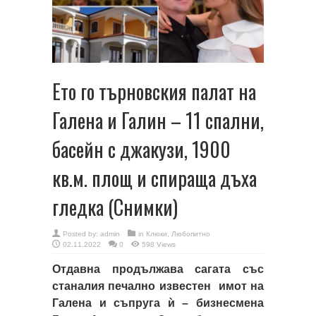
Ето го търновския палат на
Галена и Галин – 11 спални,
басейн с джакузи, 1900
кв.м. площ и спираща дъха
гледка (Снимки)
Posted by:
admin
in
Клюки
,
Любопитно
02.11.2022
0
598 Views
Отдавна продължава сагата със
станалия печално известен имот на
Галена и съпруга ѝ – бизнесмена