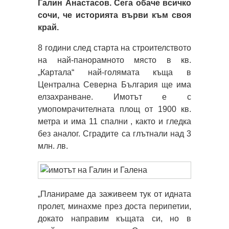
Галин Анастасов. Сега обаче всичко
сочи, че историята върви към своя
край.
8 години след старта на строителството
на най-панорамното място в кв.
„Картала“ най-голямата къща в
Централна Северна България ще има
елзахранване. Имотът е с
умопомрачителната площ от 1900 кв.
метра и има 11 спални , както и гледка
без аналог. Сградите са глътнали над 3
млн. лв.
„Планираме да заживеем тук от идната
пролет, минахме през доста перипетии,
докато направим къщата си, но в