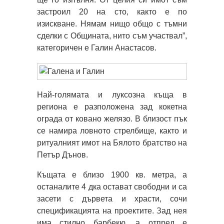
застроил 20 на сто, както е по
изискване. Нямам нищо общо с тъмни
сделки с Общината, нито съм участвал”,
категоричен е Галин Анастасов.
Най-голямата и луксозна къща в
региона е разположена зад кокетна
ограда от ковано желязо. В близост пък
се намира ловното стрелбище, както и
ритуалният имот на Бялото братство на
Петър Дънов.
Къщата е близо 1900 кв. метра, а
останалите 4 дка остават свободни и са
засети с дървета и храсти, сочи
спецификацията на проектите. Зад нея
има стилно барбекю, а отпред е