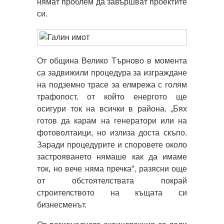
нямат проблем да завършват проектите
си.
От община Велико Търново в момента
са задвижили процедура за изграждане
на подземно трасе за елмрежа с голям
трафопост, от който енергото ще
осигури ток на всички в района. „Бях
готов да карам на генератори или на
фотоволтаици, но излиза доста скъпо.
Заради процедурите и споровете около
застрояването нямаше как да имаме
ток, но вече няма пречка“, разясни още
от обстоятелствата покрай
строителството на къщата си
бизнесменът.