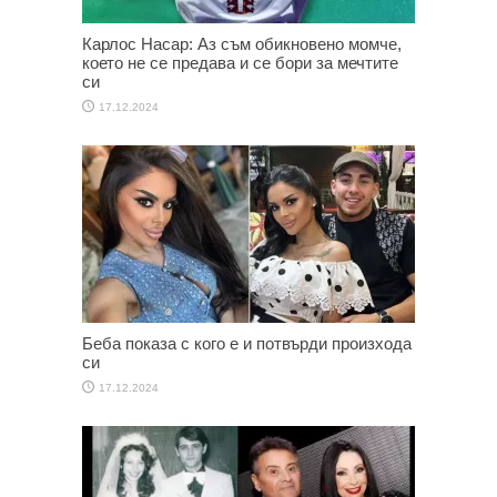
Карлос Насар: Аз съм обикновено момче,
което не се предава и се бори за мечтите
си
17.12.2024
Беба показа с кого е и потвърди произхода
си
17.12.2024