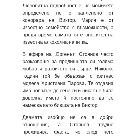
Любопитна подробност е, че момичето
определено не е запленено от
хонорара на Виктор. Мария е от
известно семейство с възможности, а
преди време самата тя е вносител на
известна алкохолна напитка.
В ефира на „Ергенът“ Стоянов често
разказваше за предишната си голяма
любов и разбитото си сърце. Няколко
години той бе обвързан с фитнес
модела Христиана Парова. Тя отдавна
има нов мъж до себе си и никак не била
доволна името й постоянно да се
намесва като бившата на Виктор.
Двамата изобщо не са в добри
отношения, а Стоянов трудно
преживява факта, че след него