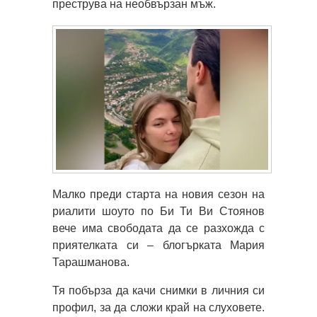
преструва на необвързан мъж.
Малко преди старта на новия сезон на
риалити шоуто по Би Ти Ви Стоянов
вече има свободата да се разхожда с
приятелката си – блогърката Мария
Тарашманова.
Тя побърза да качи снимки в личния си
профил, за да сложи край на слуховете.