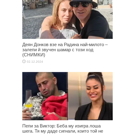
Деян Донков взе на Радина най-милото –
залепи й звучен шамар с този ход
(СНИМКИ)
02.12.2024
Пепи за Виктор: Беба му изигра лоша
шега. Тя му даде сигнали, които той не