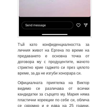
Тъй като конфиденциалността за
личния живот на Ергена по време на
предаването е основна точка от
договора му с продуцентите, мачото
стриктно крие гаджето си през цялото
време, за да не изгуби хонорара си.
Официалната приятелка на Виктор
видимо се различава от всички
кандидатки за сърцето му. Мария няма
пластични корекции по себе си, облича
се скромно и е едва на 25 години.