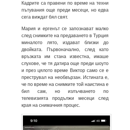
Кадрите са правени по време на техни
пътувания още преди месеци, но едва
сега виждат бял свят.
Мария и ергенът се запознават малко
след снимките на предаването в Турция
миналото лято, издават близки до
двойката. Първоначално, след като
връзката им стана известна, имаше
слухове, че тя датира още преди шоуто
и през цялото време Виктор само се е
преструвал на необвързан. Истината е,
че по време на снимките той наистина е
бил сам, но излъчването по
телевизията продължи месеци след
края на снимачния процес.