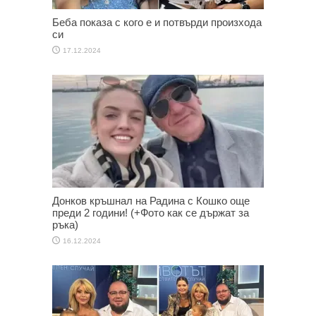
Беба показа с кого е и потвърди произхода
си
17.12.2024
Донков кръшнал на Радина с Кошко още
преди 2 години! (+Фото как се държат за
ръка)
16.12.2024