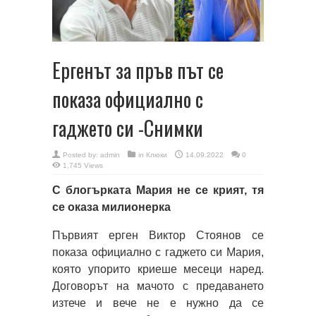
Ергенът за пръв път се
показа официално с
гаджето си -Снимки
Posted by:
admin
in
Клюки
14.09.2022
0
1,745 Views
С блогърката Мария не се крият, тя
се оказа милионерка
Първият ерген Виктор Стоянов се
показа официално с гаджето си Мария,
която упорито криеше месеци наред.
Договорът на мачото с предаването
изтече и вече не е нужно да се