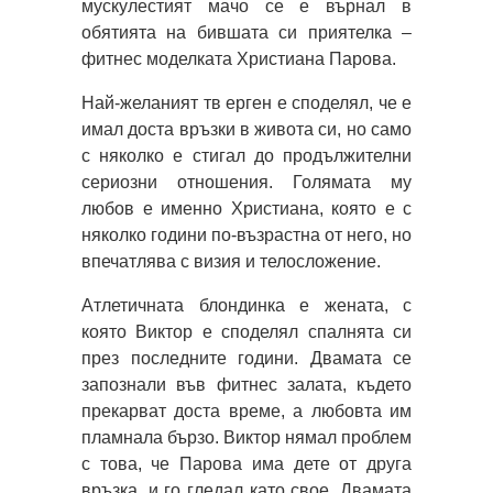
мускулестият мачо се е върнал в
обятията на бившата си приятелка –
фитнес моделката Христиана Парова.
Най-желаният тв ерген е споделял, че е
имал доста връзки в живота си, но само
с няколко е стигал до продължителни
сериозни отношения. Голямата му
любов е именно Христиана, която е с
няколко години по-възрастна от него, но
впечатлява с визия и телосложение.
Атлетичната блондинка е жената, с
която Виктор е споделял спалнята си
през последните години. Двамата се
запознали във фитнес залата, където
прекарват доста време, а любовта им
пламнала бързо. Виктор нямал проблем
с това, че Парова има дете от друга
връзка, и го гледал като свое. Двамата