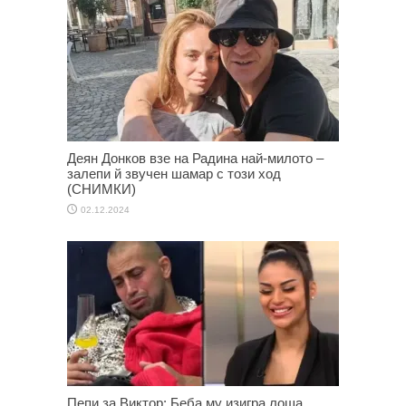
Деян Донков взе на Радина най-милото –
залепи й звучен шамар с този ход
(СНИМКИ)
02.12.2024
Пепи за Виктор: Беба му изигра лоша