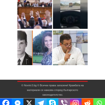
© Novini.0.bg © Всички права запазени! Кражбата на
материали се наказва според българското
законодателство.