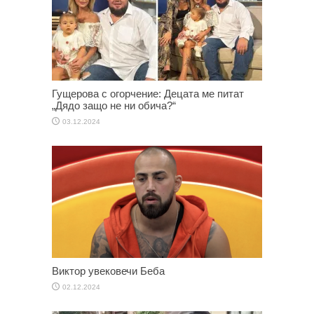
Гущерова с огорчение: Децата ме питат
„Дядо защо не ни обича?“
03.12.2024
Виктор увековечи Беба
02.12.2024