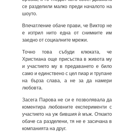
се разделили малко преди началото на
шоуто.
Впечатление обаче прави, че Виктор не
е изтрил нито една от снимките им
заедно от социалните мрежи.
Точно това събуди клюката, че
Христиана още присъства в живота му
и участието му в предаването е било
само и единствено с цел пиар и трупане
на бърза слава, а не за да намери
любовта.
Засега Парова не си е позволявала да
коментира любовните експерименти с
участието на уж бившия ѝ мъж. Откакто
обаче са разделени, тя не е засичана в
компанията на друг.