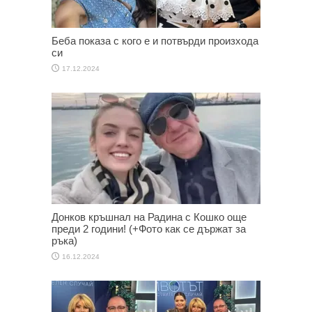
Беба показа с кого е и потвърди произхода
си
17.12.2024
Донков кръшнал на Радина с Кошко още
преди 2 години! (+Фото как се държат за
ръка)
16.12.2024