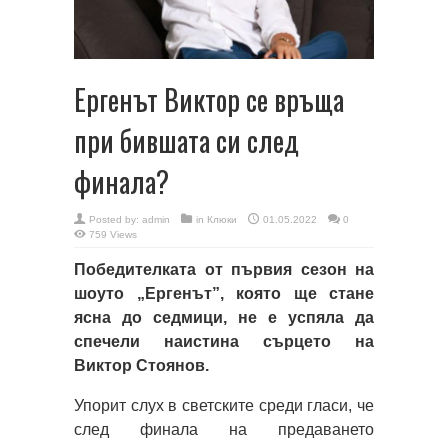
Ергенът Виктор се връща
при бившата си след
финала?
Posted by:
admin
in
Клюки
01.05.2022
0
759 Views
Победителката от първия сезон на
шоуто „Ергенът”, която ще стане
ясна до седмици, не е успяла да
спечели наистина сърцето на
Виктор Стоянов.
Упорит слух в светските среди гласи, че
след финала на предаването