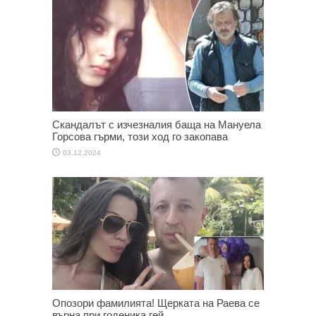
Скандалът с изчезналия баща на Мануела
Горсова гърми, този ход го закопава
03.12.2024
Опозори фамилията! Щерката на Раева се
върна при годеника гей