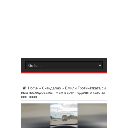
Home
»
Скандално
»
Емили Тротинетката си
има последовател, мъж върти педалите като за
световно