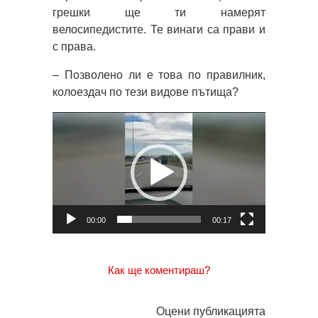
грешки ще ти намерят
велосипедистите. Те винаги са прави и
с права.
– Позволено ли е това по правилник,
колоездач по тези видове пътища?
Видео
00:00
00:17
Как ще коментираш?
Оцени публикацията