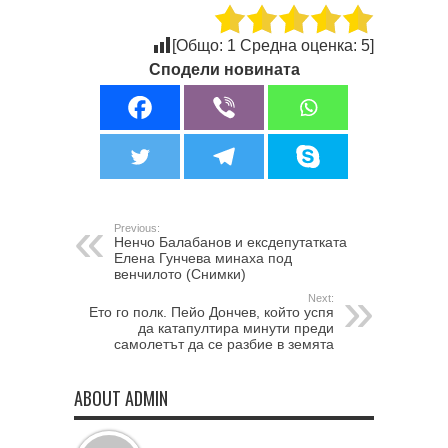
[Общо:
1
Средна оценка:
5
]
Сподели новината
Previous:
Ненчо Балабанов и ексдепутатката
Елена Гунчева минаха под
венчилото (Снимки)
Next:
Ето го полк. Пейо Дончев, който успя
да катапултира минути преди
самолетът да се разбие в земята
ABOUT ADMIN