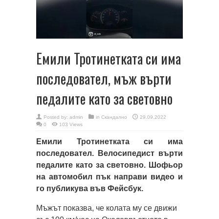
Емили Тротинетката си има
последовател, мъж върти
педалите като за световно
Posted by:
admin
in
Скандално
29.09.2022
0
103 Views
Емили Тротинетката си има
последовател. Велосипедист върти
педалите като за световно. Шофьор
на автомобил пък направи видео и
го публикува във Фейсбук.
Мъжът показва, че колата му се движи