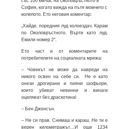
със 100 км/час на Околовръстното в
София, когато вижда на пътя момчето с
колелото. Ето неговия коментар:
„Хайде, поредния луд колоездач. Карам
по Околовръстното. Върти като луд.
Емили номер 2“.
Ето част и от коментарите на
потребителите на социалната мрежа:
– Човекът не може да навреди на
никого освен на себе си. Не е като
онези дрогирани и пияни шофьори,
които убиват невинни и винаги
оцеляват без драскотина!
– Бен Джонсън.
– Не си прав. Снимаш и караш. Не ти е
верен километражът…И още 1234