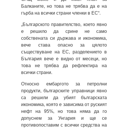
Балканите, но това не трябва да е на
гърба на всички страни членки в ЕС“.
„Българското правителство, което явно
е решило да срине не само
собствената си държава и икономика,
вече става опасно за цялото
съществуване на ЕС, разделението в
България вече е видно от месеци, но
това не трябва да рефлектира на
всички страни.
Относно ембаргото за петролни
продукти, българските управници явно
са решили да убият българската
икономика, която е зависима от руският
нефт на 95%, но това няма да го
допуснем за Унгария и ще се
противопоставим с всички средства на