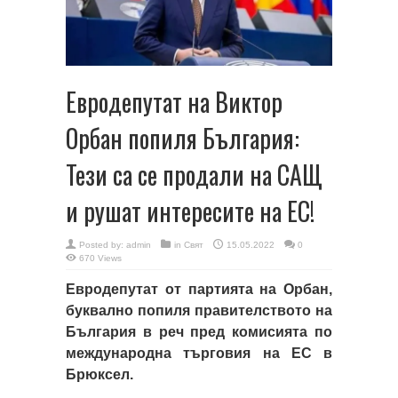
Евродепутат на Виктор
Орбан попиля България:
Тези са се продали на САЩ
и рушат интересите на ЕС!
Posted by:
admin
in
Свят
15.05.2022
0
670 Views
Евродепутат от партията на Орбан,
буквално попиля правителството на
България в реч пред комисията по
международна търговия на ЕС в
Брюксел.