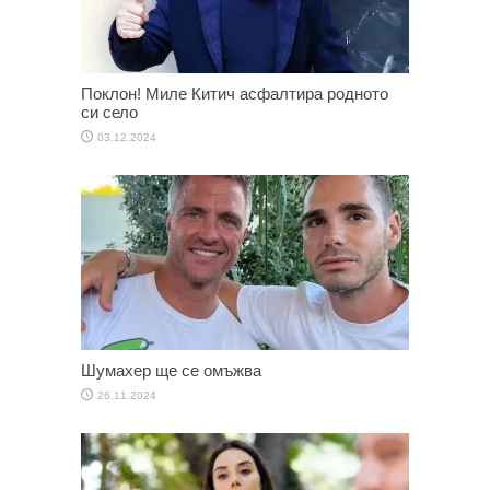
Поклон! Миле Китич асфалтира родното
си село
03.12.2024
Шумахер ще се омъжва
26.11.2024