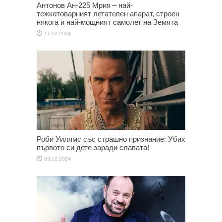
Антонов Ан-225 Мрия – най-
тежкотоварният летателен апарат, строен
някога и най-мощният самолет на Земята
17.12.2024
Роби Уилямс със страшно признание: Убих
първото си дете заради славата!
03.12.2024