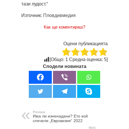
тази лудост.“
Източник:
Пловдивмедия
Как ще коментираш?
Оцени публикацията
[Общо:
1
Средна оценка:
5
]
Сподели новината
Previous:
Има ли изненадани? Ето кой
спечели „Евровизия“ 2022
Next: