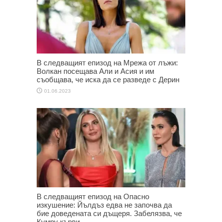
В следващият епизод на Мрежа от лъжи:
Волкан посещава Али и Асия и им
съобщава, че иска да се разведе с Дерин
01.06.2023
В следващият епизод на Опасно
изкушение: Йълдъз едва не започва да
бие доведената си дъщеря. Забелязва, че
Кумру кърви