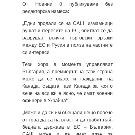
От
Новини 0
публикуваме без
редакторска намеса:
„Едни продали се на САЩ, измамници
рушат интересите на ЕС, опитват се да
разрушат всички търговски връзки
между ЕС и Русия в полза на частните
си интереси.
Тези хора в момента управляват
България, а премиерът на тази страна
може да се окаже и гражданин на
Канада, същата тази Канада за която
вече на всички е ясно, че имат военни
офицери в Украйна“.
„Може и да си им обещали нещо повече
от това да са на власт и да грабят най-
бедната държава в ЕС – България,
САЩ може и да имат план за