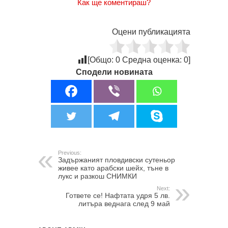
Как ще коментираш?
Оцени публикацията
[Общо:
0
Средна оценка:
0
]
Сподели новината
Previous:
Задържаният пловдивски сутеньор
живее като арабски шейх, тъне в
лукс и разкош СНИМКИ
Next:
Гответе се! Нафтата удря 5 лв.
литъра веднага след 9 май