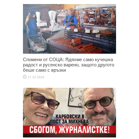
Спомени от СОЦА: Ядяхме само кучешка
радост и русенско варено, защото другото
беше само с връзки
17.12.2024