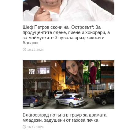
Шеф Петров скочи на „Островът“: За
продуцентите ядене, пиене и хонорари, а
за маймунките 3 чувала ориз, кокоси и
банани
16.12.2024
Благоевград потъна в траур за двамата
младежи, задушени от газова печка
16.12.2024