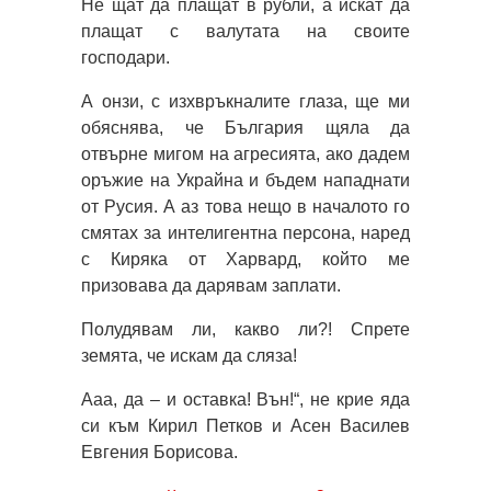
Не щат да плащат в рубли, а искат да
плащат с валутата на своите
господари.
А онзи, с изхвръкналите глаза, ще ми
обяснява, че България щяла да
отвърне мигом на агресията, ако дадем
оръжие на Украйна и бъдем нападнати
от Русия. А аз това нещо в началото го
смятах за интелигентна персона, наред
с Киряка от Харвард, който ме
призовава да дарявам заплати.
Полудявам ли, какво ли?! Спрете
земята, че искам да сляза!
Ааа, да – и оставка! Вън!“, не крие яда
си към Кирил Петков и Асен Василев
Евгения Борисова.