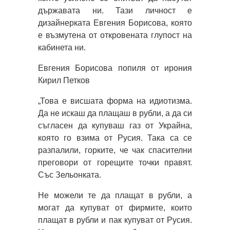
държавата ни. Тази личност е
дизайнерката Евгения Борисова, която
е възмутена от откровената глупост на
кабинета ни.
Евгения Борисова попиля от ирония
Кирил Петков
„Това е висшата форма на идиотизма.
Да не искаш да плащаш в рубли, а да си
съгласен да купуваш газ от Украйна,
която го взима от Русия. Така са се
разпалили, горките, че чак спасителни
преговори от горещите точки правят.
Със Зельонката.
Не можели те да плащат в рубли, а
могат да купуват от фирмите, които
плащат в рубли и пак купуват от Русия.