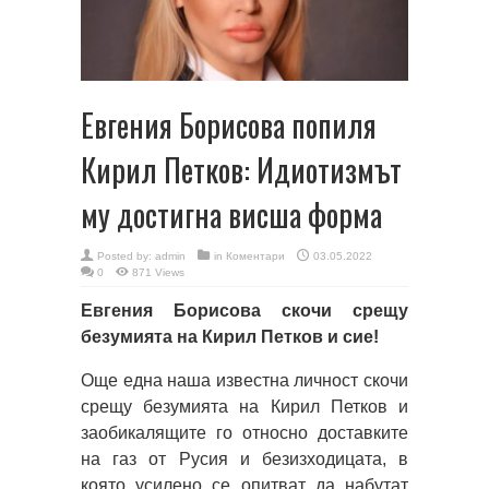
Евгения Борисова попиля
Кирил Петков: Идиотизмът
му достигна висша форма
Posted by:
admin
in
Коментари
03.05.2022
0
871 Views
Евгения Борисова скочи срещу
безумията на Кирил Петков и сие!
Още една наша известна личност скочи
срещу безумията на Кирил Петков и
заобикалящите го относно доставките
на газ от Русия и безизходицата, в
която усилено се опитват да набутат