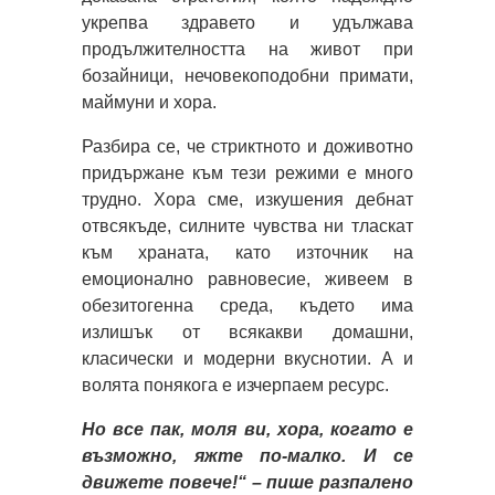
укрепва здравето и удължава
продължителността на живот при
бозайници, нечовекоподобни примати,
маймуни и хора.
Разбира се, че стриктното и доживотно
придържане към тези режими е много
трудно. Хора сме, изкушения дебнат
отвсякъде, силните чувства ни тласкат
към храната, като източник на
емоционално равновесие, живеем в
обезитогенна среда, където има
излишък от всякакви домашни,
класически и модерни вкуснотии. А и
волята понякога е изчерпаем ресурс.
Но все пак, моля ви, хора, когато е
възможно, яжте по-малко. И се
движете повече!“ – пише разпалено