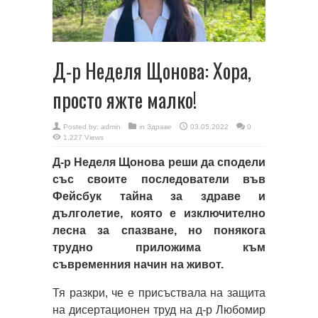
Д-р Неделя Щонова: Хора,
просто яжте малко!
Posted by:
admin
in
Здраве
03.05.2022
0
1,227 Views
Д-р Неделя Щонова реши да сподели
със своите последователи във
Фейсбук тайна за здраве и
дълголетие, която е изключително
лесна за спазване, но понякога
трудно приложима към
съвременния начин на живот.
Тя разкри, че е присъствала на защита
на дисертационен труд на д-р Любомир