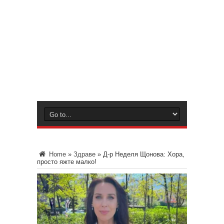
Home
»
Здраве
»
Д-р Неделя Щонова: Хора,
просто яжте малко!