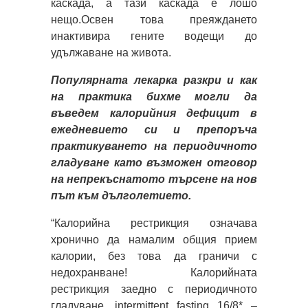
каскада, а тази каскада е лошо
нещо.Освен това преяждането
инактивира гените водещи до
удължаване на живота.
Популярната лекарка разкри и как
на практика бихме могли да
въведем калорийния дефицит в
ежедневието си и препоръча
практикуването на периодичното
гладуване като възможен отговор
на непрекъснатото търсене на нов
път към дълголетието.
“Калорийна рестрикция означава
хронично да намалим общия прием
калории, без това да граничи с
недохранване! Калорийната
рестрикция заедно с периодичното
гладуване, intermittent fasting 16/8* –