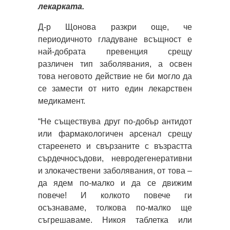
лекарката.
Д-р Щонова разкри още, че
периодичното гладуване всъщност е
най-добрата превенция срещу
различен тип заболявания, а освен
това неговото действие не би могло да
се замести от нито един лекарствен
медикамент.
“Не съществува друг по-добър антидот
или фармакологичен арсенал срещу
стареенето и свързаните с възрастта
сърдечносъдови, невродегенеративни
и злокачествени заболявания, от това –
да ядем по-малко и да се движим
повече! И колкото повече ги
осъзнаваме, толкова по-малко ще
съгрешаваме. Никоя таблетка или