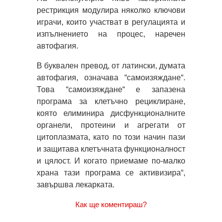
рестрикция модулира няколко ключови
играчи, които участват в регулацията и
изпълнението на процес, наречен
автофагия.
В буквален превод, от латински, думата
автофагия, означава “самоизяждане“.
Това “самоизяждане“ е запазена
програма за клетъчно рециклиране,
която елиминира дисфункционалните
органели, протеини и агрегати от
цитоплазмата, като по този начин пази
и защитава клетъчната функционалност
и цялост. И когато приемаме по-малко
храна тази програма се активизира“,
завършва лекарката.
Как ще коментираш?