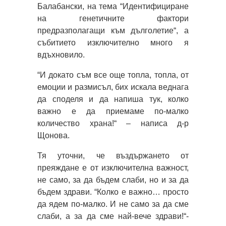
Балабански, на тема “Идентифициране
на генетичните фактори
предразполагащи към дълголетие“, а
събитието изключително много я
вдъхновило.
“И докато съм все още топла, топла, от
емоции и размисъл, бих искала веднага
да споделя и да напиша тук, колко
важно е да приемаме по-малко
количество храна!“ – написа д-р
Щонова.
Тя уточни, че въздържането от
преяждане е от изключителна важност,
не само, за да бъдем слаби, но и за да
бъдем здрави. “Колко е важно… просто
да ядем по-малко. И не само за да сме
слаби, а за да сме най-вече здрави!“-