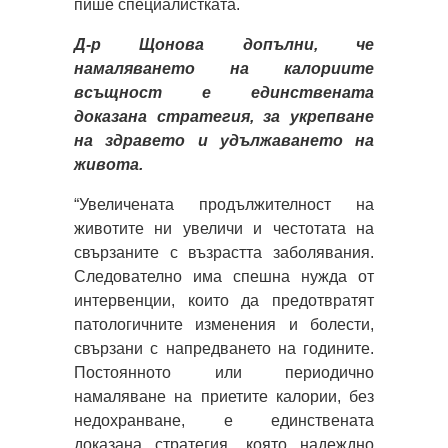
пише специалистката.
Д-р Щонова допълни, че
намаляването на калориите
всъщност е единствената
доказана стратегия, за укрепване
на здравето и удължаването на
живота.
“Увеличената продължителност на
животите ни увеличи и честотата на
свързаните с възрастта заболявания.
Следователно има спешна нужда от
интервенции, които да предотвратят
патологичните изменения и болести,
свързани с напредването на годините.
Постоянното или периодично
намаляване на приетите калории, без
недохранване, е единствената
доказана стратегия, която надеждно