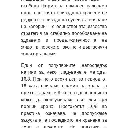
особена форма на намален калориен
внос, при която епизоди на хранене се
редуват с епизоди на нулево усвояване
на калории – е единствената известна
стратегия за стабилно подобряване на
здравето и продължителността на
живот в повечето, ако не и във всички
живи организми.
Един от популярните напоследък
начини за меко гладуване е методът
16/8. При него всеки ден за период от
16 часа спираме приема на храна, а
през останалите 8 часа от денонощието
може да консумираме две или три
порции храна. Протоколът 16/8 на
практика означава, че пропускаме
закуската, а последното ни хранене за
деня е вечерята. На практика –