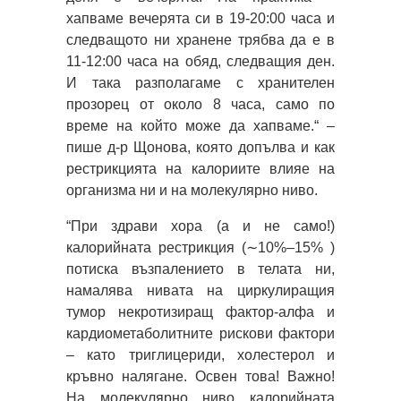
хапваме вечерята си в 19-20:00 часа и
следващото ни хранене трябва да е в
11-12:00 часа на обяд, следващия ден.
И така разполагаме с хранителен
прозорец от около 8 часа, само по
време на който може да хапваме.“ –
пише д-р Щонова, която допълва и как
рестрикцията на калориите влияе на
организма ни и на молекулярно ниво.
“При здрави хора (а и не само!)
калорийната рестрикция (∼10%–15% )
потиска възпалението в телата ни,
намалява нивата на циркулиращия
тумор некротизиращ фактор-алфа и
кардиометаболитните рискови фактори
– като триглицериди, холестерол и
кръвно налягане. Освен това! Важно!
На молекулярно ниво калорийната