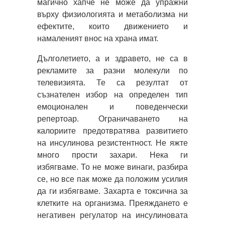
магично хапче не може да упражни
върху физиологията и метаболизма ни
ефектите, които движението и
намаленият внос на храна имат.
Дълголетието, а и здравето, не са в
рекламите за разни молекули по
телевизията. Те са резултат от
съзнателен избор на определен тип
емоционален и поведенчески
репертоар. Ограничаването на
калориите предотвратява развитието
на инсулинова резистентност. Не яжте
много прости захари. Нека ги
избягваме. То не може винаги, разбира
се, но все пак може да положим усилия
да ги избягваме. Захарта е токсична за
клетките на организма. Преяждането е
негативен регулатор на инсулиновата