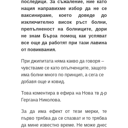
последици. За съжаление, ние като
нация направихме избор да не се
ваксинираме, което доведе до
изключително висок ръст болни,
препълненост на болниците, дори
не знам Бърза помощ как успяват
все още да работят при тази лавина
от повиквания.
При джипитата няма какво да говоря –
чувстваме се като опълченците, защото
има болни много по принцип, а сега се
добавя още и ковид.
Това коментира в ефира на Нова тв д-р
Гергана Николова.
За да има ефект от тези мерки, те
първо трябва да се спазват и то трябва
да мине известно време. Не може днес