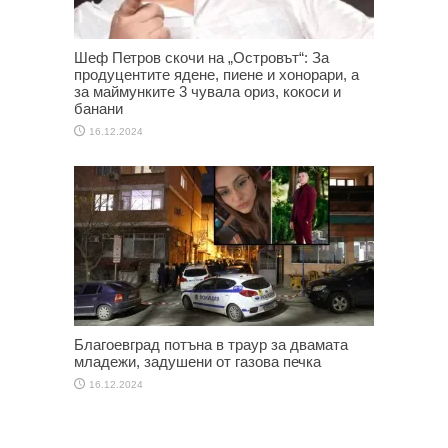
Шеф Петров скочи на „Островът“: За
продуцентите ядене, пиене и хонорари, а
за маймунките 3 чувала ориз, кокоси и
банани
16.12.2024
Благоевград потъна в траур за двамата
младежи, задушени от газова печка
16.12.2024