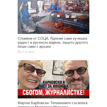
Спомени от СОЦА: Ядяхме само кучешка
радост и русенско варено, защото другото
беше само с връзки
17.12.2024
Мартин Карбовски: Телевизиите съсипаха
живота на Маргарита Михнева