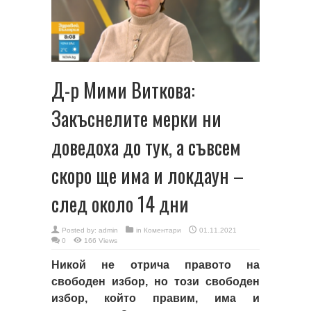
Д-р Мими Виткова:
Закъснелите мерки ни
доведоха до тук, а съвсем
скоро ще има и локдаун –
след около 14 дни
Posted by:
admin
in
Коментари
01.11.2021
0
166 Views
Никой не отрича правото на
свободен избор, но този свободен
избор, който правим, има и