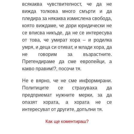
всякаква чувствителност, че да не
вижда толкова много смърти и да
пледира за някаква измислена свобода,
която виждаме, че дори юридически не
се вписва никъде, да не се интересува
от това, че умират хора – и родилка
умря, и деца си отиват, и млади хора, да
не говорим за възрастните.
Претендираме да сме европейци, а
какво правим!?, посочи тя.
Не е вярно, че не сме информирани.
Политиците се страхуваха да
предприемат нужните мерки, за да
опазят хората, а хората не се
интересуват от другите, допълни тя.
Как ще коментираш?