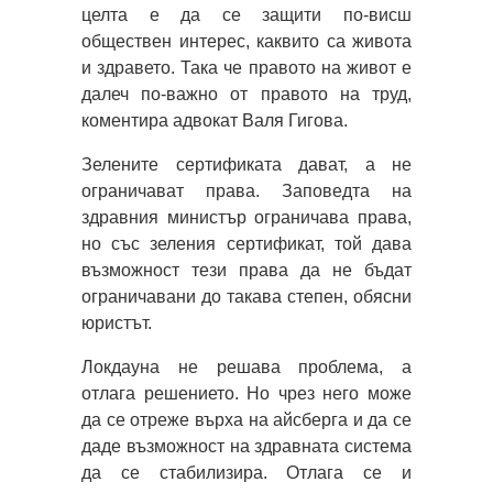
целта е да се защити по-висш
обществен интерес, каквито са живота
и здравето. Така че правото на живот е
далеч по-важно от правото на труд,
коментира адвокат Валя Гигова.
Зелените сертификата дават, а не
ограничават права. Заповедта на
здравния министър ограничава права,
но със зеления сертификат, той дава
възможност тези права да не бъдат
ограничавани до такава степен, обясни
юристът.
Локдауна не решава проблема, а
отлага решението. Но чрез него може
да се отреже върха на айсберга и да се
даде възможност на здравната система
да се стабилизира. Отлага се и