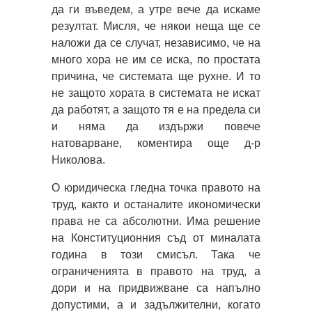
да ги въведем, а утре вече да искаме
резултат. Мисля, че някои неща ще се
наложи да се случат, независимо, че на
много хора не им се иска, по простата
причина, че системата ще рухне. И то
не защото хората в системата не искат
да работят, а защото тя е на предела си
и няма да издържи повече
натоварване, коментира още д-р
Николова.
О юридическа гледна точка правото на
труд, както и останалите икономически
права не са абсолютни. Има решение
на Конституционния съд от миналата
година в този смисъл. Така че
ограниченията в правото на труд, а
дори и на придвижване са напълно
допустими, а и задължителни, когато