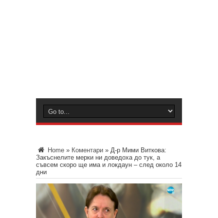
Home
»
Коментари
»
Д-р Мими Виткова:
Закъснелите мерки ни доведоха до тук, а
съвсем скоро ще има и локдаун – след около 14
дни