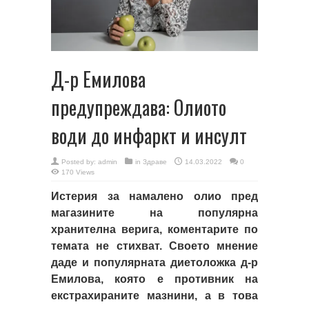
Д-р Емилова
предупреждава: Олиото
води до инфаркт и инсулт
Posted by:
admin
in
Здраве
14.03.2022
0
170 Views
Истерия за намалено олио пред
магазините на популярна
хранителна верига, коментарите по
темата не стихват. Своето мнение
даде и популярната диетоложка д-р
Емилова, която е противник на
екстрахираните мазнини, а в това