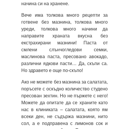
начина си на хранене.
Вече има толкова много рецепти за
готвене без мазнина, толкова много
уреди, толкова много начини да
направите храната вкусна без
екстрахирани мазнини! Паста от
смлени слънчогледови семки,
маслинова паста, пресовано авокадо,
различни ядкови пасти… Да, скъпи са.
Но здравето е още по-скъпо!
Ако не можете без мазнина за салатата,
поръсете с оскъдно количество студено
пресован зехтин. Но не пържете с него!
Можете да опитате да се храните като
нас в клиниката – салатата, която ям
всеки ден, не съдържа мазнини, нито
сол, а е подправена с лимонов сок и