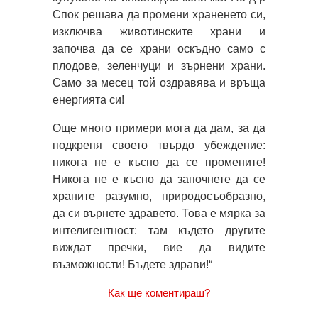
Спок решава да промени храненето си,
изключва животинските храни и
започва да се храни оскъдно само с
плодове, зеленчуци и зърнени храни.
Само за месец той оздравява и връща
енергията си!
Още много примери мога да дам, за да
подкрепя своето твърдо убеждение:
никога не е късно да се промените!
Никога не е късно да започнете да се
храните разумно, природосъобразно,
да си върнете здравето. Това е мярка за
интелигентност: там където другите
виждат пречки, вие да видите
възможности! Бъдете здрави!“
Как ще коментираш?