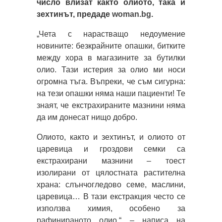
число влизат както олиото, така и
зехтинът, предаде
woman.bg
.
„Чета с нарастващо недоумение
новините: безкрайните опашки, битките
между хора в магазините за бутилки
олио. Тази истерия за олио ми носи
огромна тъга. Въпреки, че съм сигурна:
на тези опашки няма наши пациенти! Те
знаят, че екстрахираните мазнини няма
да им донесат нищо добро.
Олиото, както и зехтинът, и олиото от
царевица и гроздови семки са
екстрахирани мазнини – тоест
изолирани от цялостната растителна
храна: слънчогледово семе, маслини,
царевица… В тази екстракция често се
използва химия, особено за
рафинираното олио.“ – написа на