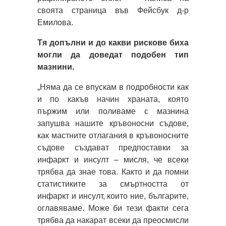
своята страница във Фейсбук д-р
Емилова.
Тя допълни и до какви рискове биха
могли да доведат подобен тип
мазнини.
„Няма да се впускам в подробности как
и по какъв начин храната, която
пържим или поливаме с мазнина
запушва нашите кръвоносни съдове,
как мастните отлагания в кръвоносните
съдове създават предпоставки за
инфаркт и инсулт – мисля, че всеки
трябва да знае това. Както и да помни
статистиките за смъртността от
инфаркт и инсулт, които ние, българите,
оглавяваме. Може би тези факти сега
трябва да накарат всеки да преосмисли