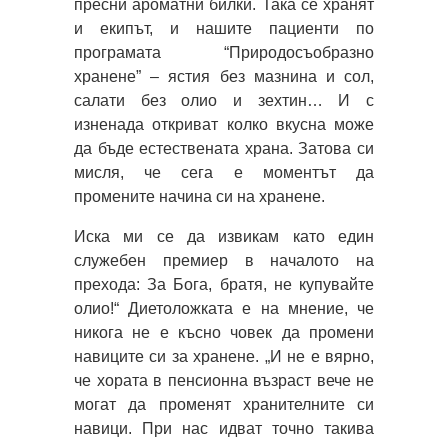
пресни ароматни билки. Така се хранят
и екипът, и нашите пациенти по
програмата “Природосъобразно
хранене” – ястия без мазнина и сол,
салати без олио и зехтин… И с
изненада откриват колко вкусна може
да бъде естествената храна. Затова си
мисля, че сега е моментът да
промените начина си на хранене.
Иска ми се да извикам като един
служебен премиер в началото на
прехода: За Бога, братя, не купувайте
олио!“ Диетоложката е на мнение, че
никога не е късно човек да промени
навиците си за хранене. „И не е вярно,
че хората в пенсионна възраст вече не
могат да променят хранителните си
навици. При нас идват точно такива