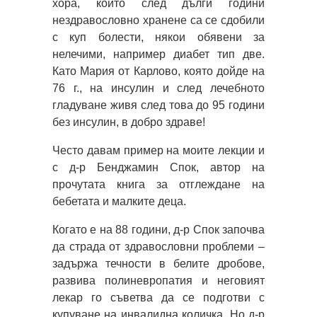
хора, които след дълги години
нездравословно хранене са се сдобили
с куп болести, някои обявени за
нелечими, например диабет тип две.
Като Мария от Карлово, която дойде на
76 г., на инсулин и след лечебното
гладуване живя след това до 95 години
без инсулин, в добро здраве!
Често давам пример на моите лекции и
с д-р Бенджамин Спок, автор на
прочутата книга за отглеждане на
бебетата и малките деца.
Когато е на 88 години, д-р Спок започва
да страда от здравословни проблеми –
задържа течности в белите дробове,
развива полиневропатия и неговият
лекар го съветва да се подготви с
купуване на инвалидна количка. Но д-р