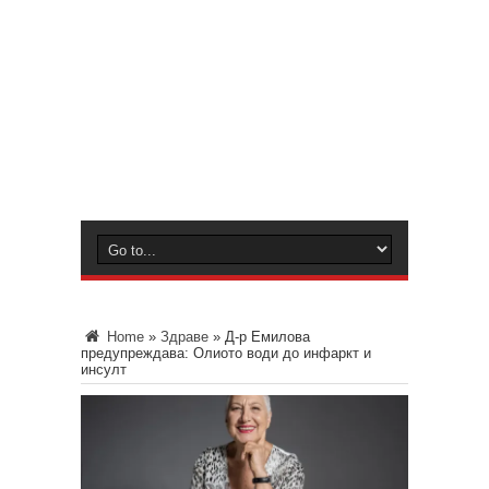
Home
»
Здраве
»
Д-р Емилова
предупреждава: Олиото води до инфаркт и
инсулт