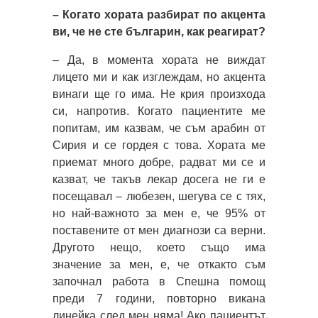
– Когато хората разбират по акцента
ви, че не сте българин, как реагират?
– Да, в момента хората не виждат
лицето ми и как изглеждам, но акцента
винаги ще го има. Не крия произхода
си, напротив. Когато пациентите ме
попитам, им казвам, че съм арабин от
Сирия и се гордея с това. Хората ме
приемат много добре, радват ми се и
казват, че такъв лекар досега не ги е
посещавал – любезен, шегува се с тях,
но най-важното за мен е, че 95% от
поставените от мен диагнози са верни.
Другото нещо, което също има
значение за мен, е, че откакто съм
започнал работа в Спешна помощ
преди 7 години, повторно викана
линейка след мен няма! Ако пациентът