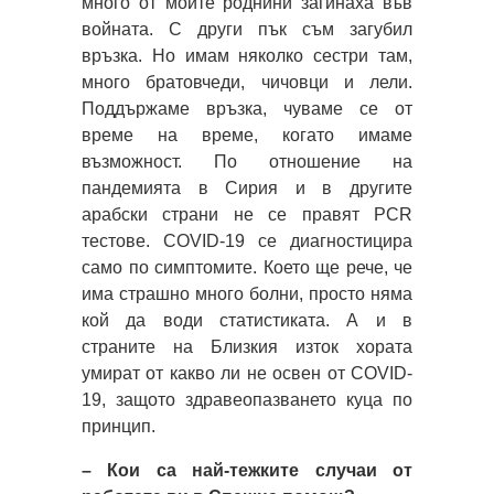
много от моите роднини загинаха във
войната. С други пък съм загубил
връзка. Но имам няколко сестри там,
много братовчеди, чичовци и лели.
Поддържаме връзка, чуваме се от
време на време, когато имаме
възможност. По отношение на
пандемията в Сирия и в другите
арабски страни не се правят PCR
тестове. COVID-19 се диагностицира
само по симптомите. Което ще рече, че
има страшно много болни, просто няма
кой да води статистиката. А и в
страните на Близкия изток хората
умират от какво ли не освен от COVID-
19, защото здравеопазването куца по
принцип.
– Кои са най-тежките случаи от