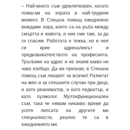
– Най-много съм удовлетворен, когато
помагам на хората в най-трудния
момент. В Спешна помощ ежедневно
виждаме хора, които са на ръба между
смъртта и живота, и ние сме там, за да
ги спасим. Работата е тежка, но в нея
се крие адреналинът и
предизвикателството на професията.
Тръгваме на адрес и не знаем какво ни
чака изобщо. Да ви призная, в Спешна
помощ съм лекарят за всичко! Разчитат
на мен и за спешните случаи при деца,
и като реаниматор, и като педиатър, и
като пулмолог. Мултифункционален
съм, така че нямам никакво време да
усетя липсата на другите ми
специалности, реално те са в
ежедневието ми.