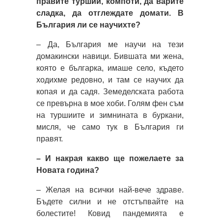
правите туршии, компоти, да варите
сладка, да отглеждате домати. В
България ли се научихте?
– Да, България ме научи на тези
домакински навици. Бившата ми жена,
която е българка, имаше село, където
ходихме редовно, и там се научих да
копая и да садя. Земеделската работа
се превърна в мое хоби. Голям фен съм
на туршиите и зимнината в буркани,
мисля, че само тук в България ги
правят.
– И накрая какво ще пожелаете за
Новата година?
– Желая на всички най-вече здраве.
Бъдете силни и не отстъпвайте на
болестите! Ковид пандемията е