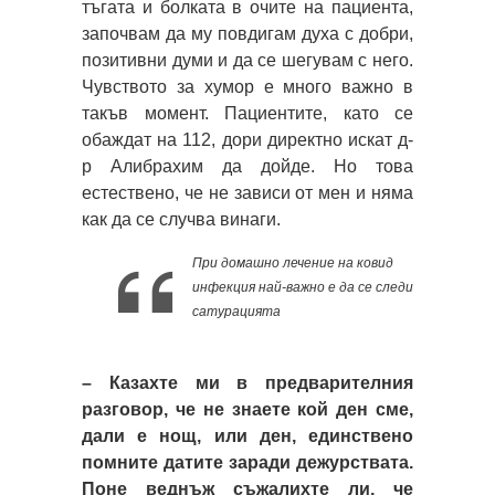
тъгата и болката в очите на пациента,
започвам да му повдигам духа с добри,
позитивни думи и да се шегувам с него.
Чувството за хумор е много важно в
такъв момент. Пациентите, като се
обаждат на 112, дори директно искат д-
р Алибрахим да дойде. Но това
естествено, че не зависи от мен и няма
как да се случва винаги.
При домашно лечение на ковид
инфекция най-важно е да се следи
сатурацията
– Казахте ми в предварителния
разговор, че не знаете кой ден сме,
дали е нощ, или ден, единствено
помните датите заради дежурствата.
Поне веднъж съжалихте ли, че