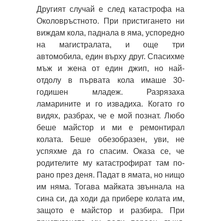
Другият случай е след катастрофа на
Околовръстното. При пристигането ни
виждам кола, паднала в яма, успоредно
на магистралата, и още три
автомобила, един върху друг. Спасихме
мъж и жена от един джип, но най-
отдолу в първата кола имаше 30-
годишен младеж. Разрязаха
ламарините и го извадиха. Когато го
видях, разбрах, че е мой познат. Любо
беше майстор и ми е ремонтирал
колата. Беше обезобразен, уви, не
успяхме да го спасим. Оказа се, че
родителите му катастрофират там по-
рано през деня. Падат в ямата, но нищо
им няма. Тогава майката звъннала на
сина си, да ходи да прибере колата им,
защото е майстор и разбира. При