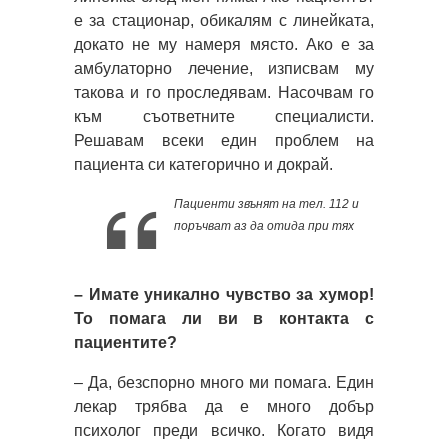
е за стационар, обикалям с линейката,
докато не му намеря място. Ако е за
амбулаторно лечение, изписвам му
такова и го проследявам. Насочвам го
към съответните специалисти.
Решавам всеки един проблем на
пациента си категорично и докрай.
Пациенти звънят на тел. 112 и
поръчват аз да отида при тях
– Имате уникално чувство за хумор!
То помага ли ви в контакта с
пациентите?
– Да, безспорно много ми помага. Един
лекар трябва да е много добър
психолог преди всичко. Когато видя