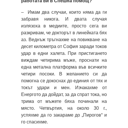
работата ви в Спешна помощ?
– Имам два случаи, които няма да ги
забравя никога. И двата случая
излязоха в медиите, просто сега ви
разкривам, че докторът в линейката бях
аз. Веднъж тръгнахме на повикване на
десет километра от София заради токов
удар в едни халета. При пристигането
виждам четирима мъже, проснати на
една метална платформа във всичките
четири посоки. В желанието си да
помогна се докоснах до единия от тях и
токът удари и мен. Изчакахме от
Енергото да дойдат, за да спрат тока, но
трима от мъжете бяха починали на
място. Четвъртия, на около 30 г.,
успяхме да го закарaме до „Пирогов“ и
го спасихме.