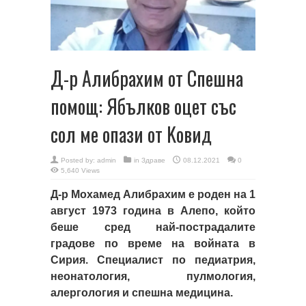
Д-р Алибрахим от Спешна
помощ: Ябълков оцет със
сол ме опази от Koвид
Posted by:
admin
in
Здраве
08.12.2021
0
5,640 Views
Д-р Мохамед Алибрахим е роден на 1
август 1973 година в Алепо, който
беше сред най-пострадалите
градове по време на войната в
Сирия. Специалист по педиатрия,
неонатология, пулмология,
алергология и спешна медицина.