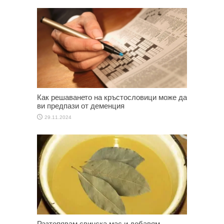
Как решаването на кръстословици може да
ви предпази от деменция
29.11.2024
Разтопявам свинска мас и добавям