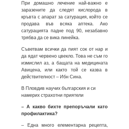
При домашно лечение най-важно е
заразените да следят кислорода в
кръвта с апарат за сатурация, който се
продава във всяка аптека. Ако
сатурацията падне под 90, незабавно
трябва да се вика линейка.
Съветвам всички да пият сок от нар и
да ядат червено цвекло. Това не съм го
измислил аз, а бащата на медицината
Авицена, или както той се казва в
действителност – Ибн Сина.
В Пловдив научих българския и си
намерих страхотни приятели
– А какво бихте препоръчали като
профилактика?
– Една много елементарна рецепта,