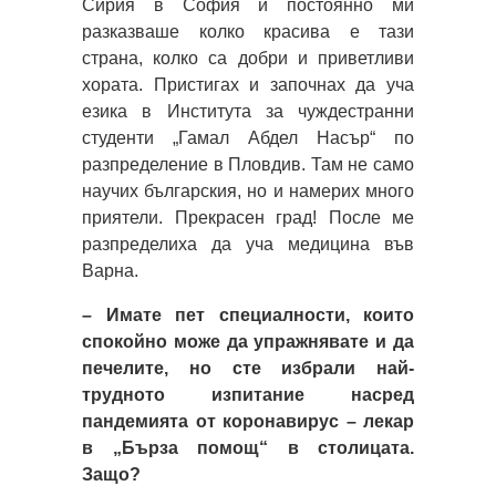
Сирия в София и постоянно ми
разказваше колко красива е тази
страна, колко са добри и приветливи
хората. Пристигах и започнах да уча
езика в Института за чуждестранни
студенти „Гамал Абдел Насър“ по
разпределение в Пловдив. Там не само
научих българския, но и намерих много
приятели. Прекрасен град! После ме
разпределиха да уча медицина във
Варна.
– Имате пет специалности, които
спокойно може да упражнявате и да
печелите, но сте избрали най-
трудното изпитание насред
пандемията от коронавирус – лекар
в „Бърза помощ“ в столицата.
Защо?