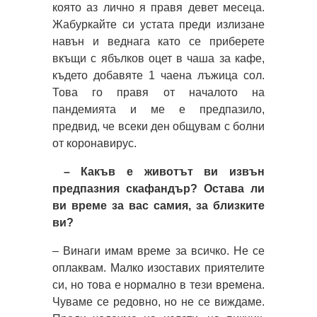
която аз лично я правя девет месеца.
Жабуркайте си устата преди излизане
навън и веднага като се приберете
вкъщи с ябълков оцет в чаша за кафе,
където добавяте 1 чаена лъжица сол.
Това го правя от началото на
пандемията и ме е предпазило,
предвид, че всеки ден общувам с болни
от коронавирус.
– Какъв е животът ви извън
предпазния скафандър? Остава ли
ви време за вас самия, за близките
ви?
– Винаги имам време за всичко. Не се
оплаквам. Малко изоставих приятелите
си, но това е нормално в тези времена.
Чуваме се редовно, но не се виждаме.