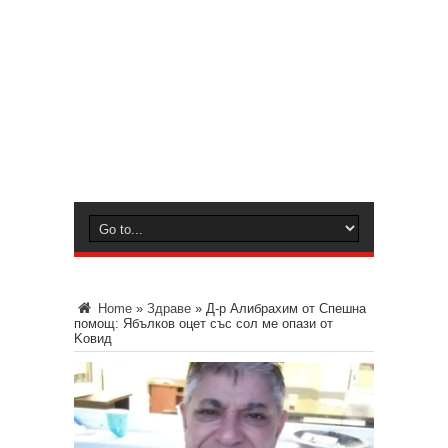
Home
»
Здраве
»
Д-р Алибрахим от Спешна
помощ: Ябълков оцет със сол ме опази от
Koвид