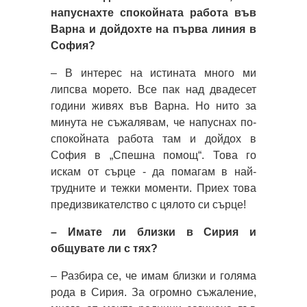
напуснахте спокойната работа във
Варна и дойдохте на първа линия в
София?
– В интерес на истината много ми
липсва морето. Все пак над двадесет
години живях във Варна. Но нито за
минута не съжалявам, че напуснах по-
спокойната работа там и дойдох в
София в „Спешна помощ“. Това го
искам от сърце ​- да помагам в най-
трудните и тежки моменти. Приех това
предизвикателство с цялото си сърце!
– Имате ли близки в Сирия и
общувате ли с тях?
– Разбира се, че имам близки и голяма
рода в Сирия. За огромно съжаление,