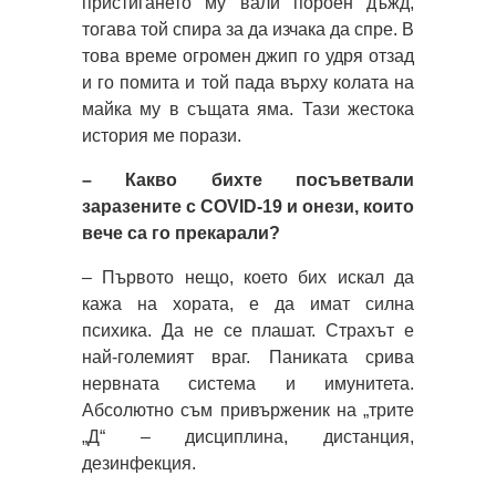
пристигането му вали пороен дъжд,
тогава той спира за да изчака да спре. В
това време огромен джип го удря отзад
и го помита и той пада върху колата на
майка му в същата яма. Тази жестока
история ме порази.
– Какво бихте посъветвали
заразените с COVID-19 и онези, които
вече са го прекарали?
– Първото нещо, което бих искал да
кажа на хората, е да имат силна
психика. Да не се плашат. Страхът е
най-големият враг. Паниката срива
нервната система и имунитета.
Абсолютно съм привърженик на „трите
„Д“ – дисциплина, дистанция,
дезинфекция.