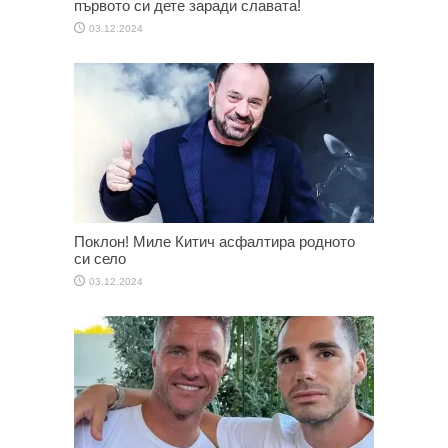
първото си дете заради славата!
03.12.2024
Поклон! Миле Китич асфалтира родното
си село
03.12.2024