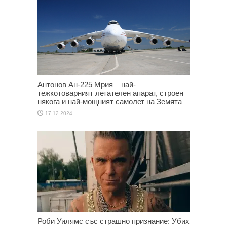
Антонов Ан-225 Мрия – най-
тежкотоварният летателен апарат, строен
някога и най-мощният самолет на Земята
17.12.2024
Роби Уилямс със страшно признание: Убих