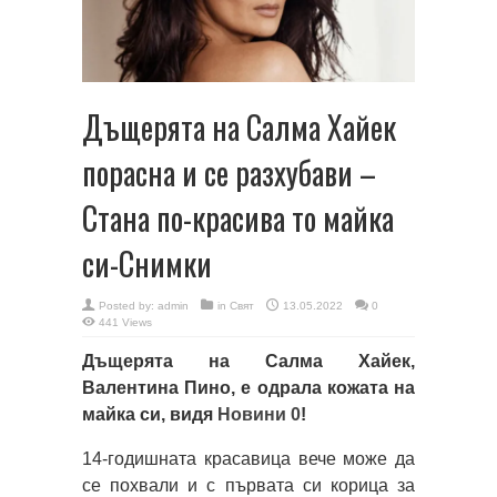
Дъщерята на Салма Хайек
порасна и се разхубави –
Стана по-красива то майка
си-Снимки
Posted by:
admin
in
Свят
13.05.2022
0
441 Views
Дъщерята на Салма Хайек,
Валентина Пино, е одрала кожата на
майка си, видя
Новини 0
!
14-годишната красавица вече може да
се похвали и с първата си корица за