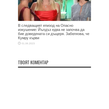
В следващият епизод на Опасно
изкушение: Йълдъз едва не започва да
бие доведената си дъщеря. Забелязва, че
Кумру кърви
01.06.2023
ТВОЯТ КОМЕНТАР