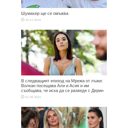
Шумахер ще се омъжва
26.11.2024
В следващият епизод на Мрежа от лъжи:
Волкан посещава Али и Асия и им
съобщава, че иска да се разведе с Дерин
01.06.2023