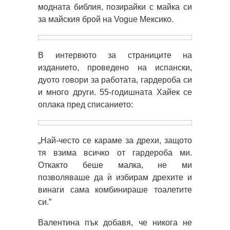
модната библия, позирайки с майка си
за майския брой на Vogue Мексико.
В интервюто за страниците на
изданието, проведено на испански,
дуото говори за работата, гардероба си
и много други. 55-годишната Хайек се
оплака пред списанието:
„Най-често се караме за дрехи, защото
тя взима всичко от гардероба ми.
Откакто беше малка, не ми
позволяваше да ѝ избирам дрехите и
винаги сама комбинираше тоалетите
си.”
Валентина пък добавя, че никога не