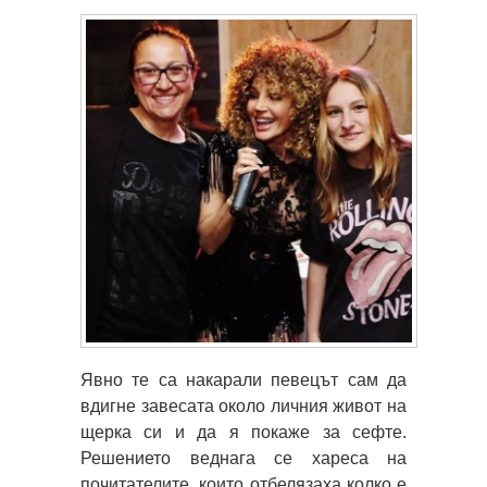
Явно те са накарали певецът сам да
вдигне завесата около личния живот на
щерка си и да я покаже за сефте.
Решението веднага се хареса на
почитателите, които отбелязаха колко е