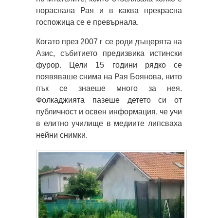
пораснала Рая и в каква прекрасна
госпожица се е превърнала.
Когато през 2007 г се роди дъщерята на
Азис
, събитието предизвика истински
фурор. Цели 15 години рядко се
появяваше снима на Рая Боянова, нито
пък се знаеше много за нея.
Фолкаджията пазеше детето си от
публичност и освен информация, че учи
в елитно училище в медиите липсваха
нейни снимки.