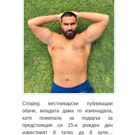
Според вестникарски публикации
обаче, младата дама го изненадала,
като пожелала за подарък за
предстоящия си 15-и рожден ден
известният й татко да й купи…