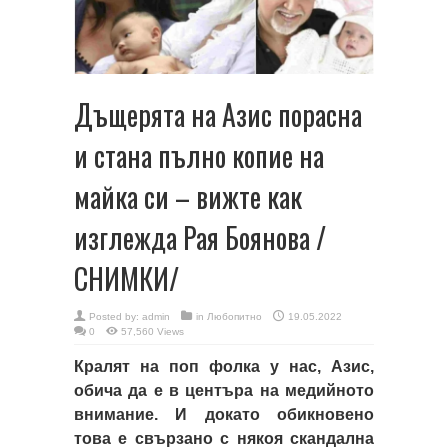
Дъщерята на Азис порасна
и стана пълно копие на
майка си – вижте как
изглежда Рая Боянова /
СНИМКИ/
Posted by:
admin
in
Любопитно
19.05.2022
0
57,560 Views
Кралят на поп фолка у нас, Азис,
обича да е в центъра на медийното
внимание. И докато обикновено
това е свързано с някоя скандална