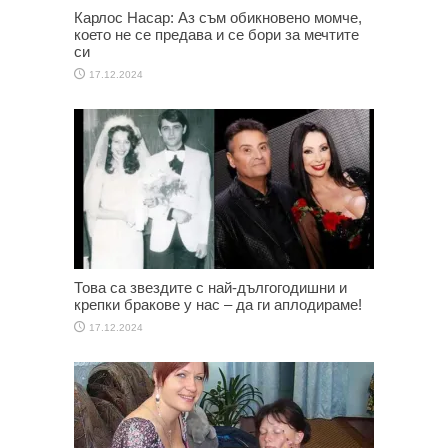
Карлос Насар: Аз съм обикновено момче,
което не се предава и се бори за мечтите
си
17.12.2024
Това са звездите с най-дългогодишни и
крепки бракове у нас – да ги аплодираме!
17.12.2024