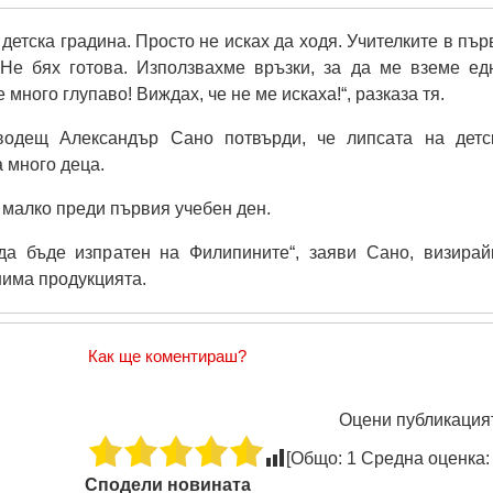
 детска градина. Просто не исках да ходя. Учителките в пър
 Не бях готова. Използвахме връзки, за да ме вземе ед
 много глупаво! Виждах, че не ме искаха!“, разказа тя.
водещ Александър Сано потвърди, че липсата на детс
а много деца.
 малко преди първия учебен ден.
да бъде изпратен на Филипините“, заяви Сано, визирай
нима продукцията.
Как ще коментираш?
Оцени публикация
[Общо:
1
Средна оценка
Сподели новината