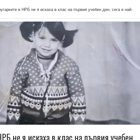
угарките в НРБ не я искаха в клас на първия учебен ден, сега е най-
В
РБ не я искаха в клас на първия учебен