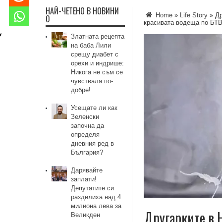
НАЙ-ЧЕТЕНО В НОВИНИ
Home
»
Life Story
»
Др
0
красивата водеща по БТ
Златната рецепта
на баба Лили
срещу диабет с
орехи и индрише:
Никога не съм се
чувствала по-
добре!
Усещате ли как
Зеленски
започна да
определя
дневния ред в
България?
Дарявайте
заплати!
Депутатите си
разделиха над 4
милиона лева за
Другарките в Н
Великден