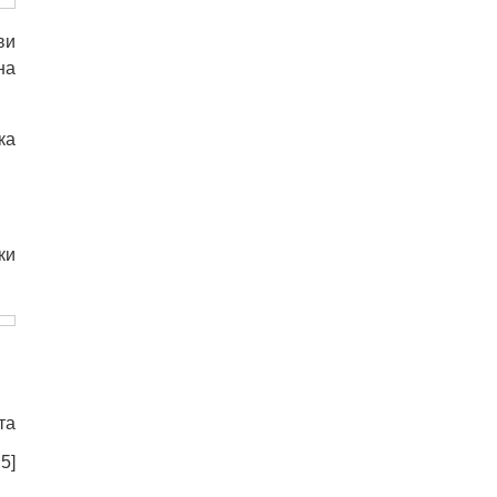
ви
на
ка
ки
та
:
5
]