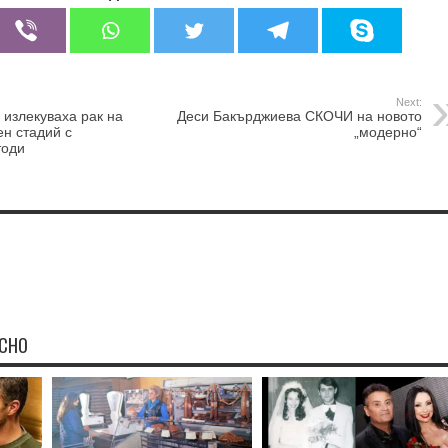
Next:
 излекуваха рак на
Деси Бакърджиева СКОЧИ на новото
ен стадий с
„модерно“
тоди
ЕСНО