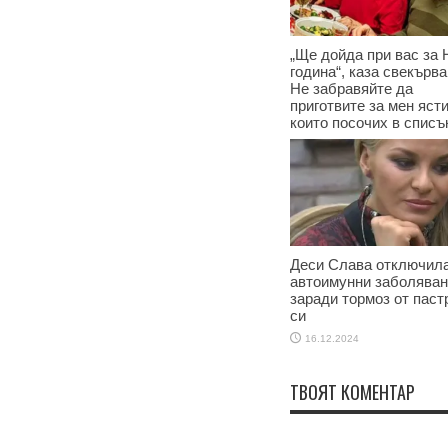
„Ще дойда при вас за 
година“, каза свекърва
Не забравяйте да
приготвите за мен ясти
които посочих в списъ
17.12.2024
Деси Слава отключила
автоимунни заболява
заради тормоз от паст
си
16.12.2024
ТВОЯТ КОМЕНТАР