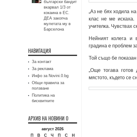
български бандит
вкарвал 1/3 от
„Аз не бях ходила на
кокаина в ЕС.
ДЕА закопча
клас не ме искаха.
мулетата му в
учителка. Чувствах се
Барселона
Нейният колега и 
градина е проблем з
НАВИГАЦИЯ
Той също бе показан
За контакт
За реклама
„Още тогава готов 
Инфо за Novini.0.bg
мястото, където се с
Общи правила за
ползване
Политика на
бисквитките
АРХИВ НА НОВИНИ 0
август 2026
П
В
С
Ч
П
С
Н