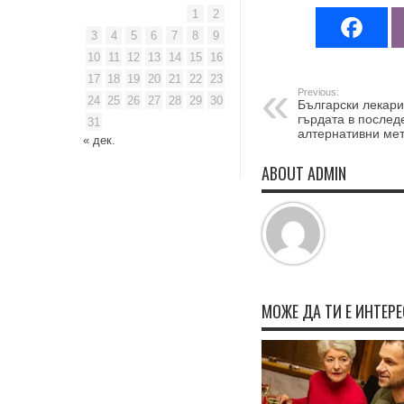
1
2
3
4
5
6
7
8
9
10
11
12
13
14
15
16
17
18
19
20
21
22
23
Previous:
24
25
26
27
28
29
30
Български лекари
гърдата в послед
31
алтернативни ме
« дек.
ABOUT ADMIN
МОЖЕ ДА ТИ Е ИНТЕР