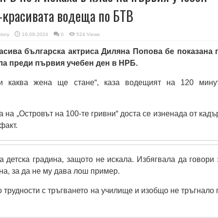
й-красивата водеща по БТВ
Story
16.09.2024
0
524 Views
расива българска актриса Диляна Попова бе показана 
ла преди първия учебен ден в НРБ.
и каква жена ще стане“, каза водещият на 120 мину
 на „Островът на 100-те гривни“ доста се изненада от кадъ
факт.
а детска градина, защото не искала. Избягвала да говори 
на, за да не му дава лош пример.
о трудности с тръгването на училище и изобщо не тръгнало 