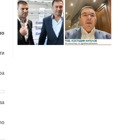
по
ти
ра
за
по