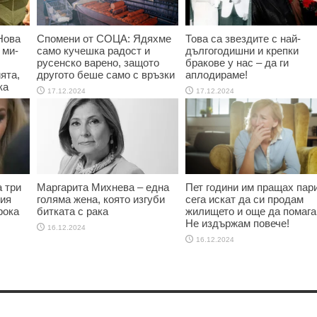
Нова
Спомени от СОЦА: Ядяхме
Това са звездите с най-
 ми-
само кучешка радост и
дългогодишни и крепки
русенско варено, защото
бракове у нас – да ги
ята,
другото беше само с връзки
аплодираме!
ка
17.12.2024
17.12.2024
 три
Маргарита Михнева – една
Пет години им пращах пари
ния
голяма жена, която изгуби
сега искат да си продам
рока
битката с рака
жилището и още да помага
Не издържам повече!
16.12.2024
16.12.2024