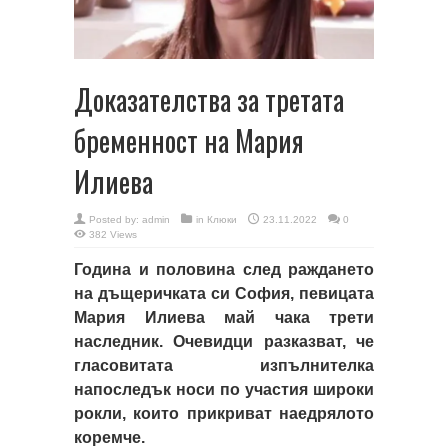
Доказателства за третата
бременност на Мария
Илиева
Posted by:
admin
in
Клюки
23.11.2022
0
382 Views
Година и половина след раждането
на дъщеричката си София, певицата
Мария Илиева май чака трети
наследник. Очевидци разказват, че
гласовитата изпълнителка
напоследък носи по участия широки
рокли, които прикриват наедрялото
коремче.