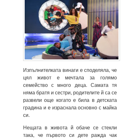
Изпълнителката винаги е споделяла, че
цял живот е мечтала за голямо
семейство с много деца. Самата тя
няма братя и сестри, родителите й са се
развели още когато е била в детската
градина и е израснала основно с майка
си.
Нещата в живота й обаче се стекли
така, че първото си дете ражда чак