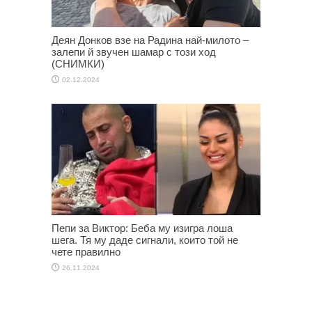
Деян Донков взе на Радина най-милото –
залепи й звучен шамар с този ход
(СНИМКИ)
02.12.2024
Пепи за Виктор: Беба му изигра лоша
шега. Тя му даде сигнали, които той не
чете правилно
26.11.2024