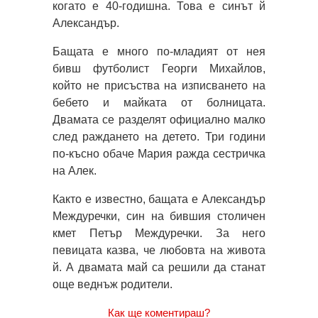
когато е 40-годишна. Това е синът й
Александър.
Бащата е много по-младият от нея
бивш футболист Георги Михайлов,
който не присъства на изписването на
бебето и майката от болницата.
Двамата се разделят официално малко
след раждането на детето. Три години
по-късно обаче Мария ражда сестричка
на Алек.
Както е известно, бащата е Александър
Междуречки, син на бившия столичен
кмет Петър Междуречки. За него
певицата казва, че любовта на живота
й. А двамата май са решили да станат
още веднъж родители.
Как ще коментираш?